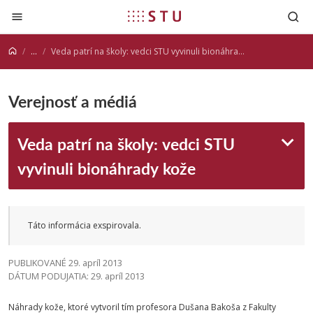
Prejsť na obsah
...
Veda patrí na školy: vedci STU vyvinuli bionáhrady kože
Verejnosť a médiá
Veda patrí na školy: vedci STU
vyvinuli bionáhrady kože
Táto informácia exspirovala.
PUBLIKOVANÉ 29. apríl 2013
DÁTUM PODUJATIA: 29. apríl 2013
Náhrady kože, ktoré vytvoril tím profesora Dušana Bakoša z Fakulty