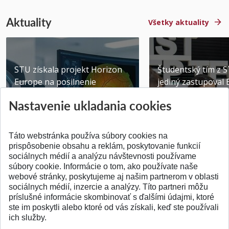
Aktuality
Všetky aktuality
STU získala projekt Horizon
Študentský tím z 
Europe na posilnenie
jediný zastupoval 
výskumu AI v oftalmol...
Južnej Kórei
Nastavenie ukladania cookies
Publikované 31.07.2026
Publikované 27.07.20
Táto webstránka používa súbory cookies na
prispôsobenie obsahu a reklám, poskytovanie funkcií
sociálnych médií a analýzu návštevnosti používame
súbory cookie. Informácie o tom, ako používate naše
webové stránky, poskytujeme aj našim partnerom v oblasti
SPÄŤ NA VRCH
sociálnych médií, inzercie a analýzy. Títo partneri môžu
príslušné informácie skombinovať s ďalšími údajmi, ktoré
ste im poskytli alebo ktoré od vás získali, keď ste používali
ich služby.