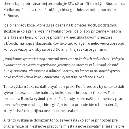
chemickej a potravinárskej technológie STU už prešli klinickými štúdiami na
Klinike popálenín a rekonštrukčnej chirurgie Univerzitnej nemocnice v
Ružinove.
Ide o náhrady kože, ktoré sú založené na biomateriáloch, podstatnou
zložkou je kolagén
a kyselina hyaluronová. Ide o látky prítomné v našom
tele, kyselina hyaluronová je prítomná v medzibunkovom priestore,
v kĺboch, má hojivé vlastnosti. Rovnako tak kolagén, u neho vedci upravujú
koncové väzby tak, aby sa predišlo imunitnej reakcii organizmu.
„
Používame syntetickú trojrozmernú matricu z prírodných polymérov - kolagén,
hyaluronan či elastín a vytvárame „lešenie“, na ktorom sa kultivujú vlastné
bunky pacienta.
Ide vlastne o náhradu dermy, na ktorej sa pri hojení vytvorí
nová vrchná vrstva kože – epiderma,“
vysvetľuje profesor Bakoš.
Tento výskum čaká na ďalšie využitie v praxi. Podľa vedcov by sa takto dali
vytvoriť biosyntentické náhrady kože, kostí, chrupaviek či tkanív. Tím
profesora Bakoša vyvinul aj kostné náhrady, ktoré našli uplatnenie v praxi,
predovšetkým v zubnej chirurgii. Aj v tomto prípade ide o biomateriál,
ktorý ľudské telo prijíma bez imunitnej reakcie.
Aj tento výskum je dôkazom toho, že veda na školách je prínosom pre
prax a môže priniesť nové pracovné miesta a nové inovatívne riešenia pre