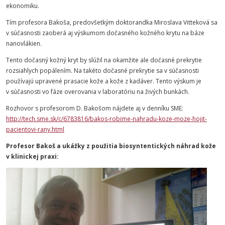
ekonomiku.
Tím profesora Bakoša, predovšetkým doktorandka Miroslava Vitteková sa
v súčasnosti zaoberá aj výskumom dočasného kožného krytu na báze
nanovlákien.
Tento dočasný kožný kryt by slúžil na okamžite ale dočasné prekrytie
rozsiahlych popálením. Na takéto dočasné prekrytie sa v súčasnosti
používajú upravené prasacie kože a kože z kadáver. Tento výskum je
v súčasnosti vo fáze overovania v laboratóriu na živých bunkách.
Rozhovor s profesorom D. Bakošom nájdete aj v denníku SME:
http://tech.sme.sk/c/6783816/bakos-robime-nahradu-koze-moze-hojit-
pacientovi-rany.html
Profesor Bakoš a ukážky z použitia biosyntentických náhrad kože
v klinickej praxi: