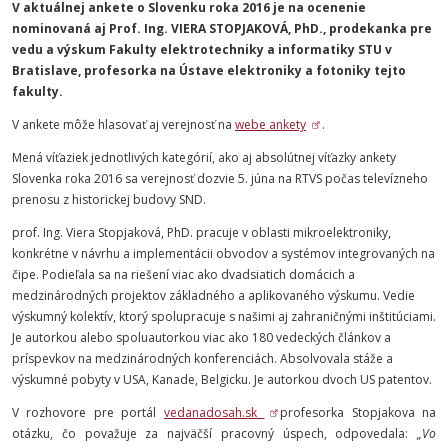
V aktuálnej ankete o Slovenku roka 2016 je na ocenenie
nominovaná aj Prof. Ing. VIERA STOPJAKOVÁ, PhD.,
prodekanka pre
vedu a výskum Fakulty elektrotechniky a informatiky STU v
Bratislave, profesorka na Ústave elektroniky a fotoniky tejto
fakulty.
V ankete môže hlasovať aj verejnosť na
webe ankety
.
Mená víťaziek jednotlivých kategórií, ako aj absolútnej víťazky ankety
Slovenka roka 2016 sa verejnosť dozvie 5. júna na RTVS počas televízneho
prenosu z historickej budovy SND.
prof. Ing. Viera Stopjaková, PhD.
pracuje v oblasti mikroelektroniky,
konkrétne v návrhu a implementácii obvodov a systémov integrovaných na
čipe. Podieľala sa na riešení viac ako dvadsiatich domácich a
medzinárodných projektov základného a aplikovaného výskumu. Vedie
výskumný kolektív, ktorý spolupracuje s našimi aj zahraničnými inštitúciami.
Je autorkou alebo spoluautorkou viac ako 180 vedeckých článkov a
príspevkov na medzinárodných konferenciách. Absolvovala stáže a
výskumné pobyty v USA, Kanade, Belgicku. Je autorkou dvoch US patentov.
V rozhovore pre portál
vedanadosah.sk
profesorka Stopjakova na
otázku, čo považuje za najväčší pracovný úspech, odpovedala:
„Vo