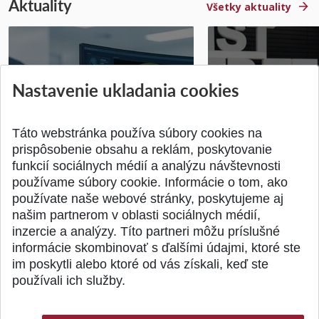
Aktuality
Všetky aktuality
STU získala projekt Horizon
Študentský tím z 
Nastavenie ukladania cookies
Europe na posilnenie
jediný zastupoval 
výskumu AI v oftalmol...
Južnej Kórei
Publikované 31.07.2026
Publikované 27.07.20
Táto webstránka používa súbory cookies na
prispôsobenie obsahu a reklám, poskytovanie
funkcií sociálnych médií a analýzu návštevnosti
používame súbory cookie. Informácie o tom, ako
používate naše webové stránky, poskytujeme aj
našim partnerom v oblasti sociálnych médií,
SPÄŤ NA VRCH
inzercie a analýzy. Títo partneri môžu príslušné
informácie skombinovať s ďalšími údajmi, ktoré ste
im poskytli alebo ktoré od vás získali, keď ste
používali ich služby.