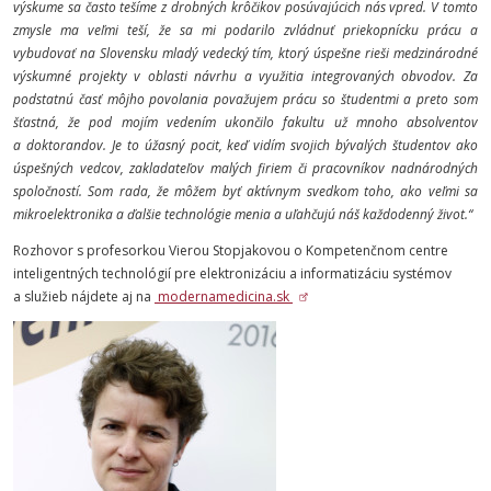
výskume sa často tešíme z drobných krôčikov posúvajúcich nás vpred. V tomto
zmysle ma veľmi teší, že sa mi podarilo zvládnuť priekopnícku prácu a
vybudovať na Slovensku mladý vedecký tím, ktorý úspešne rieši medzinárodné
výskumné projekty v oblasti návrhu a využitia integrovaných obvodov. Za
podstatnú časť môjho povolania považujem prácu so študentmi a preto som
šťastná, že pod mojím vedením ukončilo fakultu už mnoho absolventov
a doktorandov. Je to úžasný pocit, keď vidím svojich bývalých študentov ako
úspešných vedcov, zakladateľov malých firiem či pracovníkov nadnárodných
spoločností. Som rada, že môžem byť aktívnym svedkom toho, ako veľmi sa
mikroelektronika a ďalšie technológie menia a uľahčujú náš každodenný život.“
Rozhovor s profesorkou Vierou Stopjakovou o Kompetenčnom centre
inteligentných technológií pre elektronizáciu a informatizáciu systémov
a služieb nájdete aj na
modernamedicina.sk