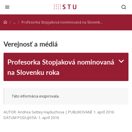
Prejsť na obsah
...
Profesorka Stopjaková nominovaná na Slovenku roka
Verejnosť a médiá
Profesorka Stopjaková nominovaná
na Slovenku roka
Táto informácia exspirovala.
AUTOR: Andrea Settey Hajduchova | PUBLIKOVANÉ 1. apríl 2016
DÁTUM PODUJATIA: 1. apríl 2016