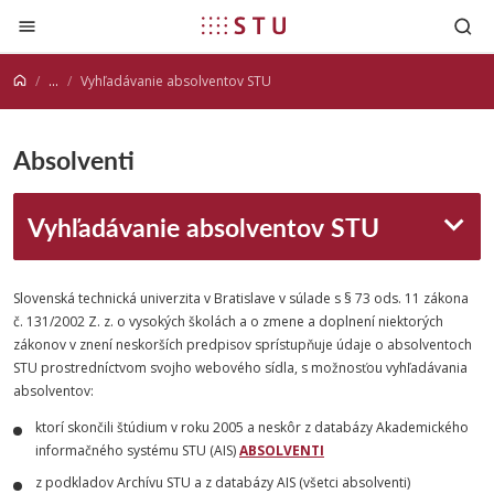
Prejsť na obsah
...
Vyhľadávanie absolventov STU
Absolventi
Vyhľadávanie absolventov STU
Slovenská technická univerzita v Bratislave v súlade s § 73 ods. 11 zákona
č. 131/2002 Z. z. o vysokých školách a o zmene a doplnení niektorých
zákonov v znení neskorších predpisov sprístupňuje údaje o absolventoch
STU prostredníctvom svojho webového sídla, s možnosťou vyhľadávania
absolventov:
ktorí skončili štúdium v roku 2005 a neskôr z databázy Akademického
informačného systému STU (AIS)
ABSOLVENTI
z podkladov Archívu STU a z databázy AIS (všetci absolventi)