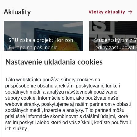
Aktuality
Všetky aktuality
STU získala projekt Horizon
Študentský tím z 
Europe na posilnenie
jediný zastupoval 
výskumu AI v oftalmol...
Južnej Kórei
Nastavenie ukladania cookies
Publikované 31.07.2026
Publikované 27.07.20
Táto webstránka používa súbory cookies na
prispôsobenie obsahu a reklám, poskytovanie funkcií
sociálnych médií a analýzu návštevnosti používame
súbory cookie. Informácie o tom, ako používate naše
webové stránky, poskytujeme aj našim partnerom v oblasti
SPÄŤ NA VRCH
sociálnych médií, inzercie a analýzy. Títo partneri môžu
príslušné informácie skombinovať s ďalšími údajmi, ktoré
ste im poskytli alebo ktoré od vás získali, keď ste používali
ich služby.