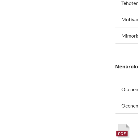
Tehoten
Motiva
Mimori
Nenároko
Ocenen
Ocenen