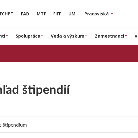
FCHPT
FAD
MTF
FIIT
UM
Pracoviská
nti
Spolupráca
Veda a výskum
Zamestnanci
V
ľad štipendií
e štipendium