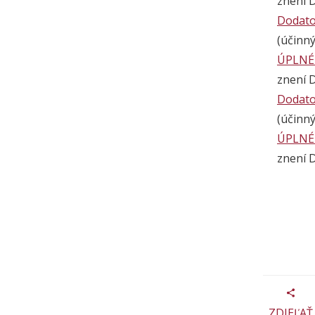
znení D
Dodato
(účinný
ÚPLNÉ
znení D
Dodato
(účinný
ÚPLNÉ
znení D
ZDIEĽAŤ