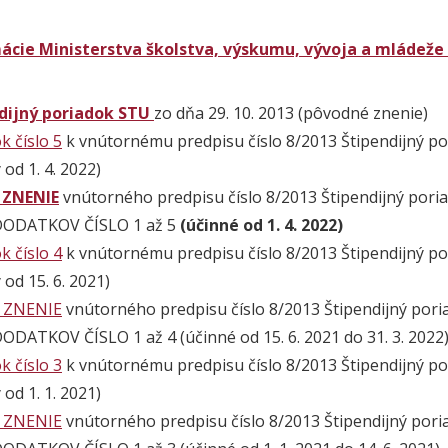
ácie Ministerstva
školstva, výskumu, vývoja a mládeže
dijný poriadok STU
zo dňa 29. 10. 2013 (pôvodné znenie)
k číslo
5
k vnútornému predpisu číslo 8/2013 Štipendijný por
 od 1. 4. 2022)
 ZNENIE
vnútorného predpisu číslo 8/2013 Štipendijný poriad
DODATKOV ČÍSLO 1 až 5
(účinné od 1. 4. 2022)
k číslo
4
k vnútornému predpisu číslo 8/2013 Štipendijný por
 od 15. 6. 2021)
 ZNENIE
vnútorného predpisu číslo 8/2013 Štipendijný poriad
ODATKOV ČÍSLO 1 až 4 (účinné od 15. 6. 2021 do 31. 3. 2022
k číslo
3
k vnútornému predpisu číslo 8/2013 Štipendijný por
 od 1. 1. 2021)
 ZNENIE
vnútorného predpisu číslo 8/2013 Štipendijný poriad