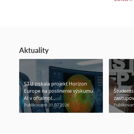
Aktuality
STU získala projekt Horizon
Europe na posilnenie výskumu
Študents
AI v oftalmol...
zastupov
Publikované 31.07.2026
Publikova