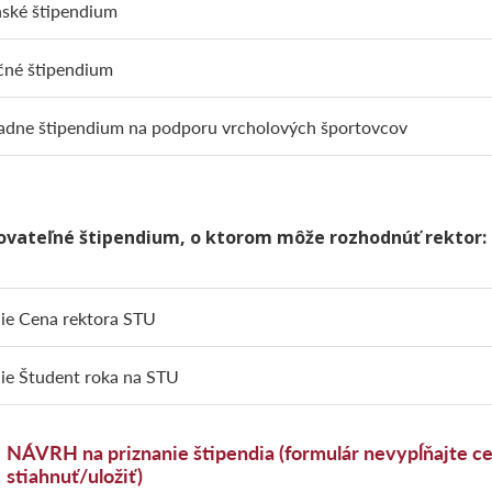
ské štipendium
čné štipendium
adne štipendium na podporu vrcholových športovcov
vateľné štipendium, o ktorom môže rozhodnúť rektor:
ie Cena rektora STU
ie Študent roka na STU
NÁVRH na priznanie štipendia (formulár nevypĺňajte cez
stiahnuť/uložiť)