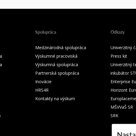
Spolupráca
Odkazy
Medzinárodná spolupráca
Univerzitný
a
Výskumné pracoviská
Press kit
ka
Výskumná spolupráca
Univerzitný 
Partnerská spolupráca
inkubátor S
Inovácie
Enterprise E
HRS4R
Horizont Eu
Kontakty na výskum
Europlaceme
MŠVVaŠ SR
m
SRK
Nasta