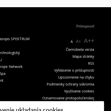
Prístupnosť
 časopis SPEKTRUM
A++
A+
A
Čiernobiela verzia
technologický
Mapa stránky
TU
RSS
urope Network
Vyhlásenie o prístupnosti
rópa
Upozornenie na chybu
nt
Podmienky ochrany súkromia
Využívanie cookies
Oznamovanie protispoločenskej
činnosti
venie ukladania cookies