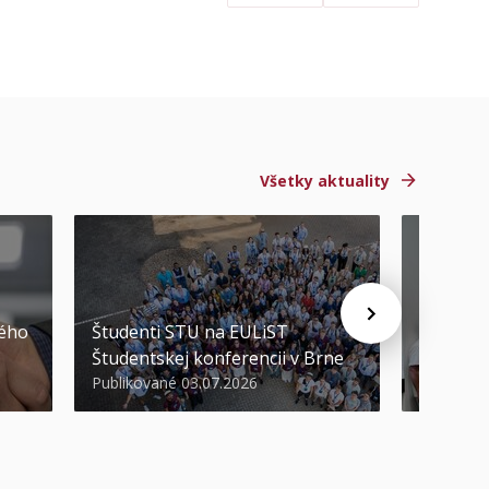
Všetky aktuality
STU ocen
kého
Študenti STU na EULiST
najúspeš
Študentskej konferencii v Brne
športov
Publikované 03.07.2026
Publikova