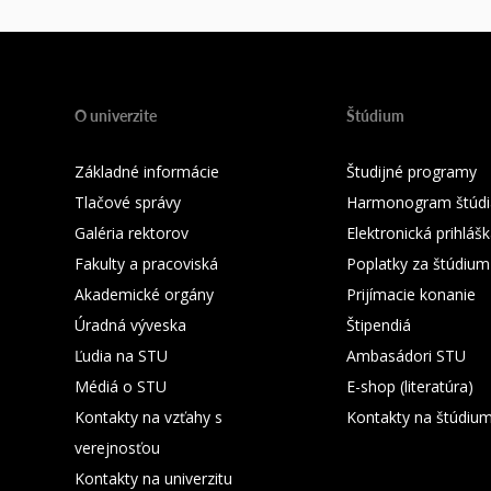
O univerzite
Štúdium
Základné informácie
Študijné programy
Tlačové správy
Harmonogram štúdi
Galéria rektorov
Elektronická prihláš
Fakulty a pracoviská
Poplatky za štúdium
Akademické orgány
Prijímacie konanie
Úradná výveska
Štipendiá
Ľudia na STU
Ambasádori STU
Médiá o STU
E-shop (literatúra)
Kontakty na vzťahy s
Kontakty na štúdiu
verejnosťou
Kontakty na univerzitu