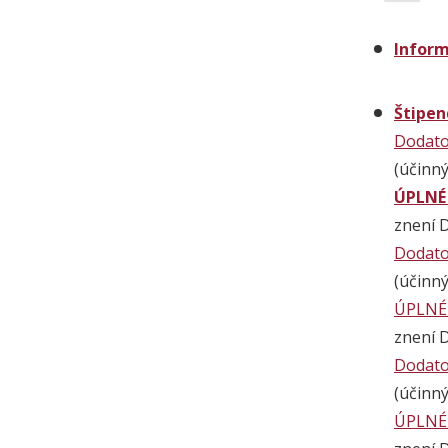
Inform
Štipen
Dodato
(účinný
ÚPLNÉ
znení 
Dodato
(účinný
ÚPLNÉ
znení D
Dodato
(účinný
ÚPLNÉ