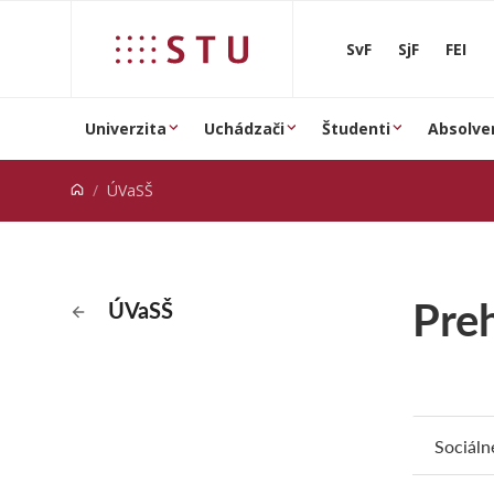
Prejsť na obsah
SvF
SjF
FEI
Univerzita
Uchádzači
Študenti
Absolve
ÚVaSŠ
Preh
ÚVaSŠ
Sociáln