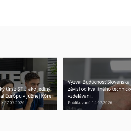
Výzva: Budúcnosť Slovenska
ký tím z STU ako jediný
závisí od kvalitného technic
al Európu v Južnej Kórei
vzdelávani...
né 27.07.2026
Publikované 14.07.2026