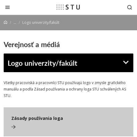
Prejsť na obsah
...
Logo univerzity/fakúlt
Verejnosť a médiá
Logo univerzity/fakúlt
Všetky pracoviská a pracovníci STU používajú logo v zmysle grafického
manuálu a podľa Zásad používania a ochrany loga STU schválených AS
STU.
Zásady používania loga