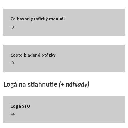
Čo hovorí grafický manuál
Často kladené otázky
Logá na stiahnutie
(+ náhľady)
Logá STU