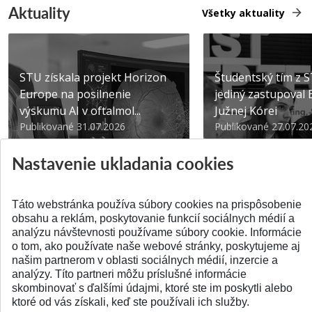
Aktuality
Všetky aktuality
STU získala projekt Horizon
Študentský tím z 
Europe na posilnenie
jediný zastupoval 
výskumu AI v oftalmol...
Južnej Kórei
Publikované 31.07.2026
Publikované 27.07.20
Nastavenie ukladania cookies
Táto webstránka používa súbory cookies na prispôsobenie
obsahu a reklám, poskytovanie funkcií sociálnych médií a
SPÄŤ NA VRCH
analýzu návštevnosti používame súbory cookie. Informácie
o tom, ako používate naše webové stránky, poskytujeme aj
našim partnerom v oblasti sociálnych médií, inzercie a
analýzy. Títo partneri môžu príslušné informácie
skombinovať s ďalšími údajmi, ktoré ste im poskytli alebo
ktoré od vás získali, keď ste používali ich služby.