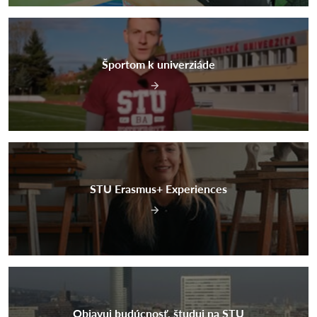
Športom k univerziáde
STU Erasmus+ Experiences
Objavuj budúcnosť, študuj na STU