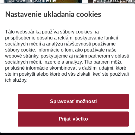
Europe na posilnenie
jediný zastupoval 
výskumu AI v oftalmol...
Južnej Kórei
Nastavenie ukladania cookies
Publikované 31.07.2026
Publikované 27.07.20
Táto webstránka používa súbory cookies na
prispôsobenie obsahu a reklám, poskytovanie funkcií
sociálnych médií a analýzu návštevnosti používame
súbory cookie. Informácie o tom, ako používate naše
webové stránky, poskytujeme aj našim partnerom v oblasti
SPÄŤ NA VRCH
sociálnych médií, inzercie a analýzy. Títo partneri môžu
príslušné informácie skombinovať s ďalšími údajmi, ktoré
ste im poskytli alebo ktoré od vás získali, keď ste používali
ich služby.
Spravovať možnosti
Prijať všetko
© 2026 Slovenská technická univerzita