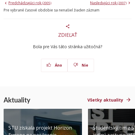
Predchádzajúci rok
Nasledujúci rok
(2005)
(2007)
Pre vybrané časové obdobie sa nenašiel žiaden záznam
ZDIEĽAŤ
Bola pre Vás táto stránka užitočná?
Áno
Nie
Aktuality
Všetky aktuality
STU získala projekt Horizon
Študentský tím z 