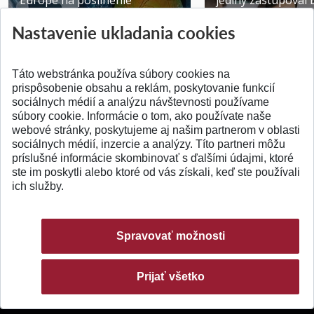
Europe na posilnenie
jediný zastupoval 
výskumu AI v oftalmol...
Južnej Kórei
Nastavenie ukladania cookies
Publikované 31.07.2026
Publikované 27.07.20
Táto webstránka používa súbory cookies na
prispôsobenie obsahu a reklám, poskytovanie funkcií
sociálnych médií a analýzu návštevnosti používame
súbory cookie. Informácie o tom, ako používate naše
webové stránky, poskytujeme aj našim partnerom v oblasti
SPÄŤ NA VRCH
sociálnych médií, inzercie a analýzy. Títo partneri môžu
príslušné informácie skombinovať s ďalšími údajmi, ktoré
ste im poskytli alebo ktoré od vás získali, keď ste používali
ich služby.
Spravovať možnosti
Prijať všetko
© 2026 Slovenská technická univerzita