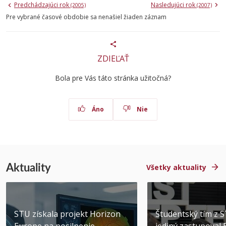
Predchádzajúci rok
Nasledujúci rok
(2005)
(2007)
Pre vybrané časové obdobie sa nenašiel žiaden záznam
ZDIEĽAŤ
Bola pre Vás táto stránka užitočná?
Áno
Nie
Aktuality
Všetky aktuality
STU získala projekt Horizon
Študentský tím z 