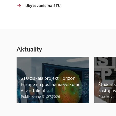
Ubytovanie na STU
Aktuality
STU získala projekt Horizon
Europe na posilnenie výskumu
Študents
AI v oftalmol...
zastupov
Publikované 31.07.2026
Publikova