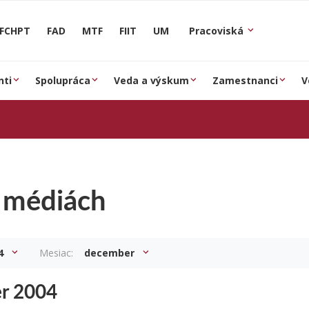
FCHPT
FAD
MTF
FIIT
UM
Pracoviská
nti
Spolupráca
Veda a výskum
Zamestnanci
V
 médiách
4
Mesiac:
december
r 2004