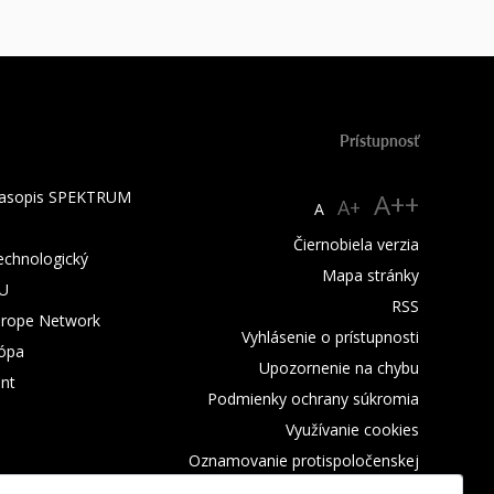
Prístupnosť
 časopis SPEKTRUM
A++
A+
A
Čiernobiela verzia
technologický
Mapa stránky
TU
RSS
urope Network
Vyhlásenie o prístupnosti
rópa
Upozornenie na chybu
nt
Podmienky ochrany súkromia
Využívanie cookies
Oznamovanie protispoločenskej
činnosti