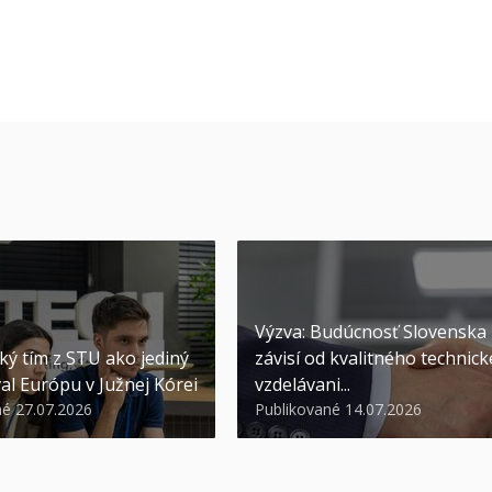
Výzva: Budúcnosť Slovenska
ký tím z STU ako jediný
závisí od kvalitného technic
al Európu v Južnej Kórei
vzdelávani...
né 27.07.2026
Publikované 14.07.2026