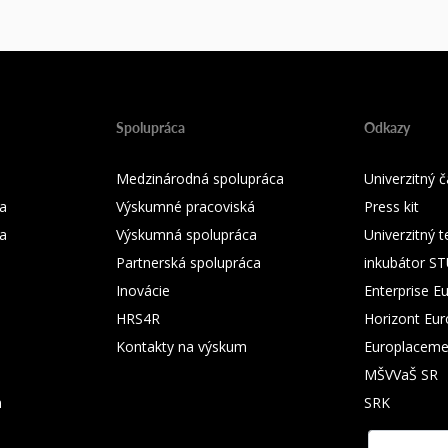
Spolupráca
Odkazy
Medzinárodná spolupráca
Univerzitný
a
Výskumné pracoviská
Press kit
ka
Výskumná spolupráca
Univerzitný 
Partnerská spolupráca
inkubátor S
Inovácie
Enterprise E
HRS4R
Horizont Eu
Kontakty na výskum
Europlaceme
MŠVVaŠ SR
m
SRK