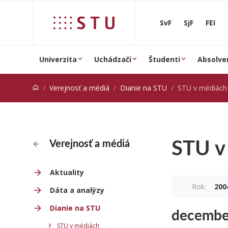
Prejsť na obsah
SvF
SjF
FEI
Univerzita
Uchádzači
Študenti
Absolve
Verejnosť a médiá
Dianie na STU
STU v médiách
STU v
Verejnosť a médiá
Aktuality
Rok:
200
Dáta a analýzy
Dianie na STU
decembe
STU v médiách