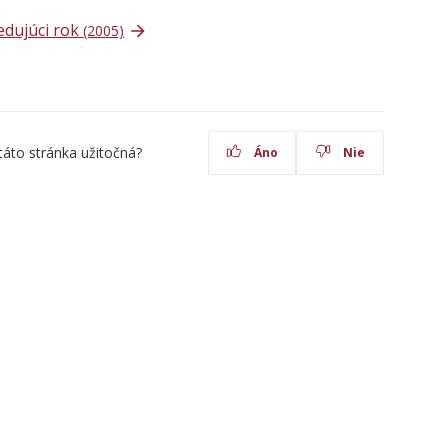
edujúci rok
(2005)
táto stránka užitočná?
Áno
Nie