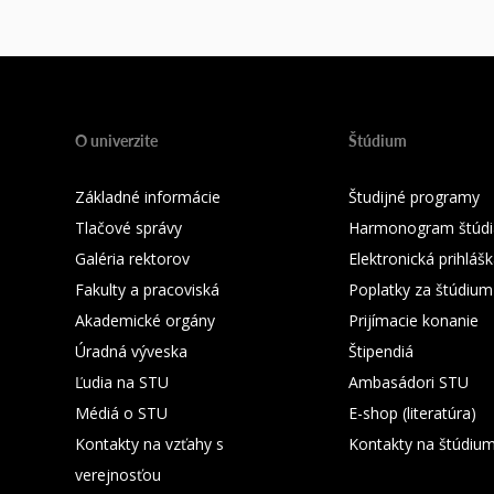
O univerzite
Štúdium
Základné informácie
Študijné programy
Tlačové správy
Harmonogram štúdi
Galéria rektorov
Elektronická prihláš
Fakulty a pracoviská
Poplatky za štúdium
Akademické orgány
Prijímacie konanie
Úradná výveska
Štipendiá
Ľudia na STU
Ambasádori STU
Médiá o STU
E-shop (literatúra)
Kontakty na vzťahy s
Kontakty na štúdiu
verejnosťou