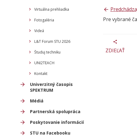
Predchádza
Virtuálna prehliadka
Pre vybrané č
Fotogaléria
Videá
L&T Forum STU 2026
ZDIEĽAŤ
Študuj techniku
UNI2TEACH
Kontakt
Univerzitný časopis
SPEKTRUM
Médiá
Partnerská spolupráca
Poskytovanie informácií
STU na Facebooku