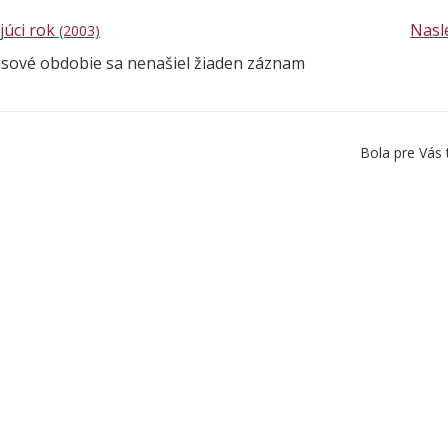
júci rok
Nasl
(2003)
asové obdobie sa nenašiel žiaden záznam
Bola pre Vás 