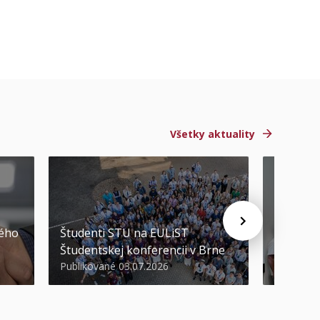
Všetky aktuality
STU ocen
kého
Študenti STU na EULiST
najúspeš
Študentskej konferencii v Brne
športov
Publikované 03.07.2026
Publikova