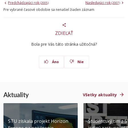
Predchádzajúci rok
Nasledujúci rok
(2005)
(2007)
Pre vybrané časové obdobie sa nenašiel žiaden záznam
ZDIEĽAŤ
Bola pre Vás táto stránka užitočná?
Áno
Nie
Aktuality
Všetky aktuality
STU získala projekt Horizon
Študentský tím z 