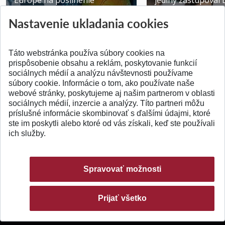
Europe na posilnenie
jediný zastupoval 
výskumu AI v oftalmol...
Južnej Kórei
Nastavenie ukladania cookies
Publikované 31.07.2026
Publikované 27.07.20
Táto webstránka používa súbory cookies na
prispôsobenie obsahu a reklám, poskytovanie funkcií
sociálnych médií a analýzu návštevnosti používame
súbory cookie. Informácie o tom, ako používate naše
webové stránky, poskytujeme aj našim partnerom v oblasti
SPÄŤ NA VRCH
sociálnych médií, inzercie a analýzy. Títo partneri môžu
príslušné informácie skombinovať s ďalšími údajmi, ktoré
ste im poskytli alebo ktoré od vás získali, keď ste používali
ich služby.
Spravovať možnosti
Prijať všetko
© 2026 Slovenská technická univerzita