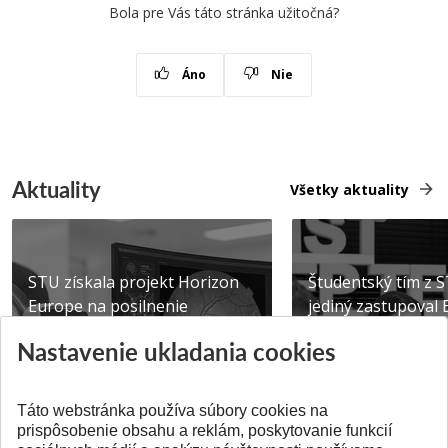
Bola pre Vás táto stránka užitočná?
Áno
Nie
Aktuality
Všetky aktuality
STU získala projekt Horizon
Študentský tím z 
Europe na posilnenie
jediný zastupoval 
výskumu AI v oftalmol...
Južnej Kórei
Nastavenie ukladania cookies
Publikované 31.07.2026
Publikované 27.07.20
Táto webstránka používa súbory cookies na
prispôsobenie obsahu a reklám, poskytovanie funkcií