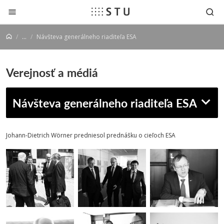
Prejsť na obsah
...
Návšteva generálneho riaditeľa ESA
Verejnosť a médiá
Návšteva generálneho riaditeľa ESA
Johann-Dietrich Wörner predniesol prednášku o cieľoch ESA