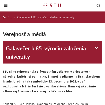
Prejsť na obsah
...
Galavečer k 85. výročiu založenia univerzity
Verejnosť a médiá
Galavečer k 85. výročiu založenia
univerzity
STU si ho pripomenula slávnostným večerom v priestoroch
národnej kultúrnej pamiatky, Zimnej jazdiarne na Bratislavskom
hrade. Urobila tak symbolicky 13. decembra 2022, v deň
rozhodnutia Márie Terézie o vzniku slávnej Banskej akadémie
v Banskej Štiavnici, ku ktorej dedičstvu sa hlási.
Kontinuitu STU s Banskou akadémiou, založenou pred 260 rokmi,