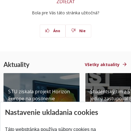
ZDIEĽAŤ
Bola pre Vás táto stránka užitočná?
Áno
Nie
Aktuality
Všetky aktuality
STU získala projekt Horizon
Študentský tím z 
Europe na posilnenie
jediný zastupoval 
výskumu AI v oftalmol...
Južnej Kórei
Nastavenie ukladania cookies
Publikované 31.07.2026
Publikované 27.07.20
Táto webstránka používa súbory cookies na