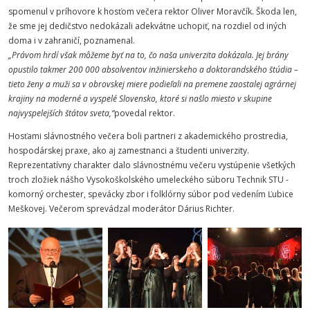
spomenul v príhovore k hosťom večera rektor Oliver Moravčík. Škoda len,
že sme jej dedičstvo nedokázali adekvátne uchopiť, na rozdiel od iných
doma i v zahraničí, poznamenal.
„Právom hrdí však môžeme byť na to, čo naša univerzita dokázala. Jej brány
opustilo takmer 200 000 absolventov inžinierskeho a doktorandského štúdia –
tieto ženy a muži sa v obrovskej miere podieľali na premene zaostalej agrárnej
krajiny na moderné a vyspelé Slovensko, ktoré si našlo miesto v skupine
najvyspelejších štátov sveta,“
povedal rektor.
Hosťami slávnostného večera boli partneri z akademického prostredia,
hospodárskej praxe, ako aj zamestnanci a študenti univerzity.
Reprezentatívny charakter dalo slávnostnému večeru vystúpenie všetkých
troch zložiek nášho Vysokoškolského umeleckého súboru Technik STU -
komorný orchester, spevácky zbor i folklórny súbor pod vedením Ľubice
Meškovej. Večerom sprevádzal moderátor Dárius Richter.