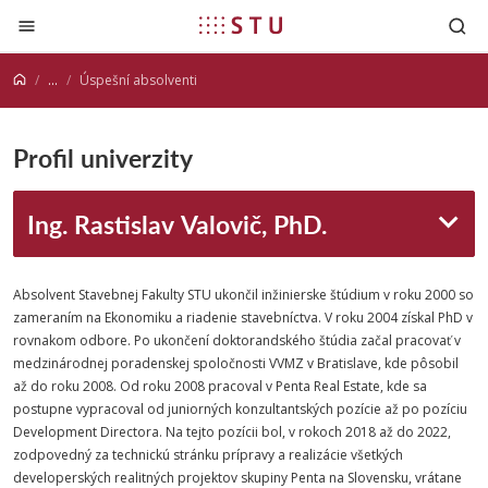
Prejsť na obsah
...
Úspešní absolventi
Profil univerzity
Ing. Rastislav Valovič, PhD.
Absolvent Stavebnej Fakulty STU ukončil inžinierske štúdium v roku 2000 so
zameraním na Ekonomiku a riadenie stavebníctva. V roku 2004 získal PhD v
rovnakom odbore. Po ukončení doktorandského štúdia začal pracovať v
medzinárodnej poradenskej spoločnosti VVMZ v Bratislave, kde pôsobil
až do roku 2008. Od roku 2008 pracoval v Penta Real Estate, kde sa
postupne vypracoval od juniorných konzultantských pozície až po pozíciu
Development Directora. Na tejto pozícii bol, v rokoch 2018 až do 2022,
zodpovedný za technickú stránku prípravy a realizácie všetkých
developerských realitných projektov skupiny Penta na Slovensku, vrátane