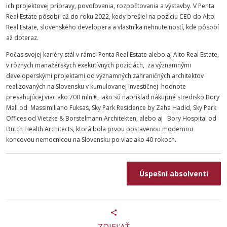
ich projektovej prípravy, povoľovania, rozpočtovania a výstavby. V Penta
Real Estate pôsobil až do roku 2022, kedy prešiel na pozíciu CEO do Alto
Real Estate, slovenského developera a vlastníka nehnuteľností, kde pôsobí
až doteraz.
Počas svojej kariéry stál v rámci Penta Real Estate alebo aj Alto Real Estate,
v rôznych manažérskych exekutívnych pozíciách, za významnými
developerskými projektami od významných zahraničných architektov
realizovaných na Slovensku v kumulovanej investičnej hodnote
presahujúcej viac ako 700 mln.€, ako sú napríklad nákupné stredisko Bory
Mall od Massimiliano Fuksas, Sky Park Residence by Zaha Hadid, Sky Park
Offices od Vietzke & Borstelmann Architekten, alebo aj Bory Hospital od
Dutch Health Architects, ktorá bola prvou postavenou modernou
koncovou nemocnicou na Slovensku po viac ako 40 rokoch.
Úspešní absolventi