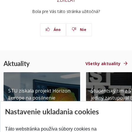
ZDIEĽAŤ
Bola pre Vás táto stránka užitočná?
Áno
Nie
Aktuality
Všetky aktuality
STU získala projekt Horizon
Študentský tím z 
Europe na posilnenie
jediný zastupoval 
výskumu AI v oftalmol...
Južnej Kórei
Nastavenie ukladania cookies
Publikované 31.07.2026
Publikované 27.07.20
Táto webstránka používa súbory cookies na