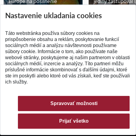
Europe na posilnenie
jediný zastupoval 
výskumu AI v oftalmol...
Južnej Kórei
Nastavenie ukladania cookies
Publikované 31.07.2026
Publikované 27.07.20
Táto webstránka používa súbory cookies na
prispôsobenie obsahu a reklám, poskytovanie funkcií
sociálnych médií a analýzu návštevnosti používame
súbory cookie. Informácie o tom, ako používate naše
webové stránky, poskytujeme aj našim partnerom v oblasti
SPÄŤ NA VRCH
sociálnych médií, inzercie a analýzy. Títo partneri môžu
príslušné informácie skombinovať s ďalšími údajmi, ktoré
ste im poskytli alebo ktoré od vás získali, keď ste používali
ich služby.
Spravovať možnosti
Prijať všetko
© 2026 Slovenská technická univerzita