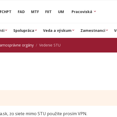
FCHPT
FAD
MTF
FIIT
UM
Pracoviská
nti
Spolupráca
Veda a výskum
Zamestnanci
V
samosprávne orgány
Vedenie STU
a.sk, zo siete mimo STU použite prosím VPN.