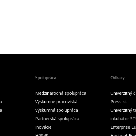
Spolupráca
Odkazy
Medzinárodná spolupráca
Univerzitný
a
Výskumné pracoviská
Press kit
ka
Výskumná spolupráca
Univerzitný 
Partnerská spolupráca
inkubátor S
Inovácie
Enterprise E
HRS4R
Horizont Eu