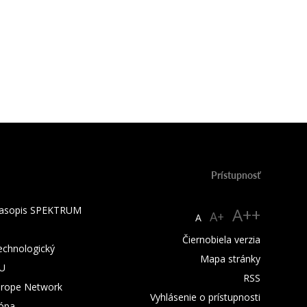
Prístupnosť
 časopis SPEKTRUM
A++
A+
A
Čiernobiela verzia
technologický
Mapa stránky
TU
RSS
urope Network
Vyhlásenie o prístupnosti
rópa