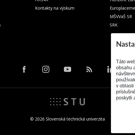
Kontakty na výskum
Europlaceme
MŠVVaŠ SR
m
SRK
Nasta
Táto web
obsahu a
návštevn
používat
v oblasti
príslušn
poskytli 
© 2026 Slovenská technická univerzita