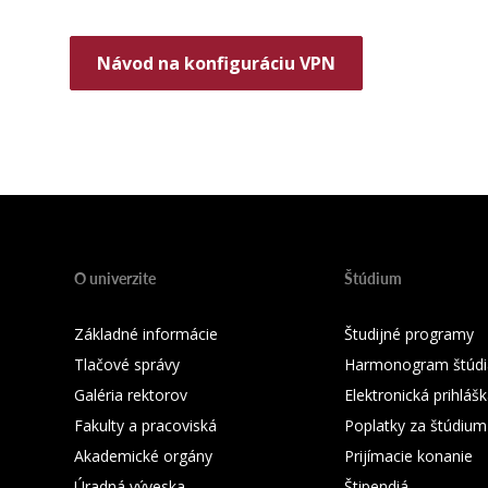
Návod na konfiguráciu VPN
O univerzite
Štúdium
Základné informácie
Študijné programy
Tlačové správy
Harmonogram štúdi
Galéria rektorov
Elektronická prihláš
Fakulty a pracoviská
Poplatky za štúdium
Akademické orgány
Prijímacie konanie
Úradná výveska
Štipendiá