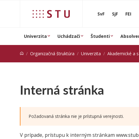
Prejsť na obsah
SvF
SjF
FEI
Univerzita
Uchádzači
Študenti
Absolve
Organizačná štruktúra
Univerzita
Akademické a 
Interná stránka
Požadovaná stránka nie je prístupná verejnosti.
V prípade, prístupu k interným stránkam www.stub