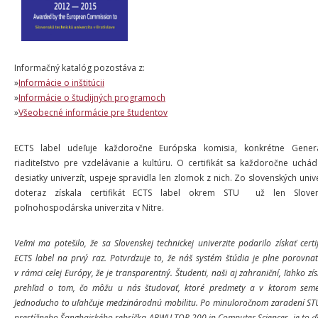
Informačný katalóg pozostáva z:
»
Informácie o inštitúcii
»
Informácie o študijných programoch
»
Všeobecné informácie pre študentov
ECTS label udeľuje každoročne Európska komisia, konkrétne Gener
riaditeľstvo pre vzdelávanie a kultúru. O certifikát sa každoročne uchád
desiatky univerzít, uspeje spravidla len zlomok z nich. Zo slovenských unive
doteraz získala certifikát ECTS label okrem STU už len Slove
poľnohospodárska univerzita v Nitre.
Veľmi ma potešilo, že sa Slovenskej technickej univerzite podarilo získať certi
ECTS label na prvý raz. Potvrdzuje to, že náš systém štúdia je plne porovnat
v rámci celej Európy, že je transparentný. Študenti, naši aj zahraniční, ľahko zí
prehľad o tom, čo môžu u nás študovať, ktoré predmety a v ktorom semes
Jednoducho to uľahčuje medzinárodnú mobilitu. Po minuloročnom zaradení ST
prestížneho Šanghajského rebríčka ARWU TOP 200 in Computer Sciences, je to ďa