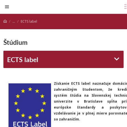
Prejsť na obsah
...
ECTS label
Štúdium
ECTS label
Získanie ECTS label naznačuje domác
zahraničným študentom, že kredi
systém štúdia na Slovenskej technic
univerzite v Bratislave spĺňa prí
európske štandardy a poskytov
vzdelávanie je v plnej miere porovnat
so zahraničím.