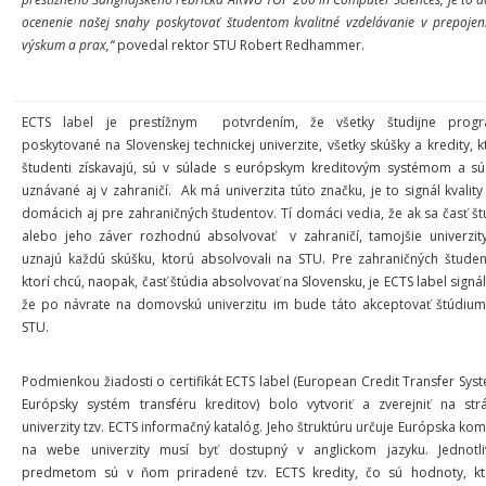
ocenenie našej snahy poskytovať študentom kvalitné vzdelávanie v prepojen
výskum a prax,“
povedal rektor STU Robert Redhammer.
ECTS label je prestížnym potvrdením, že všetky študijne prog
poskytované na Slovenskej technickej univerzite, všetky skúšky a kredity, k
študenti získavajú, sú v súlade s európskym kreditovým systémom a sú
uznávané aj v zahraničí. Ak má univerzita túto značku, je to signál kvality
domácich aj pre zahraničných študentov. Tí domáci vedia, že ak sa časť št
alebo jeho záver rozhodnú absolvovať v zahraničí, tamojšie univerzit
uznajú každú skúšku, ktorú absolvovali na STU. Pre zahraničných študen
ktorí chcú, naopak, časť štúdia absolvovať na Slovensku, je ECTS label signá
že po návrate na domovskú univerzitu im bude táto akceptovať štúdiu
STU.
Podmienkou žiadosti o certifikát ECTS label (European Credit Transfer Syst
Európsky systém transféru kreditov) bolo vytvoriť a zverejniť na str
univerzity tzv. ECTS informačný katalóg. Jeho štruktúru určuje Európska komi
na webe univerzity musí byť dostupný v anglickom jazyku. Jednotl
predmetom sú v ňom priradené tzv. ECTS kredity, čo sú hodnoty, k