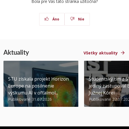
Bola pre Vás táto stránka užitočná?
Áno
Nie
Aktuality
Všetky aktuality
STU získala projekt Horizon
Študentský tím z 
Europe na posilnenie
jediný zastupoval 
výskumu AI v oftalmol...
Južnej Kórei
Publikované 31.07.2026
Publikované 27.07.20