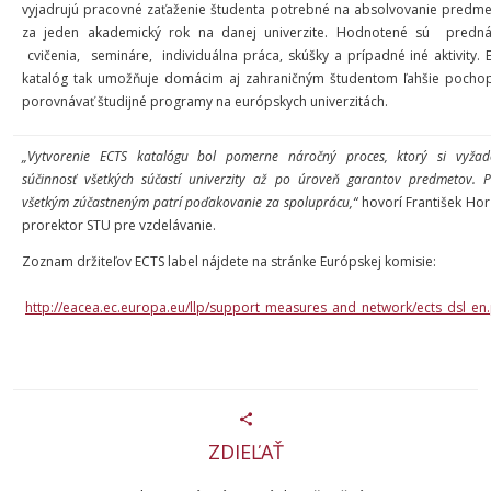
vyjadrujú pracovné zaťaženie študenta potrebné na absolvovanie predm
za jeden akademický rok na danej univerzite. Hodnotené sú predná
cvičenia, semináre, individuálna práca, skúšky a prípadné iné aktivity. 
katalóg tak umožňuje domácim aj zahraničným študentom ľahšie pochop
porovnávať študijné programy na európskych univerzitách.
„Vytvorenie ECTS katalógu bol pomerne náročný proces, ktorý si vyžad
súčinnosť všetkých súčastí univerzity až po úroveň garantov predmetov. P
všetkým zúčastneným patrí poďakovanie za spoluprácu,“
hovorí František Hor
prorektor STU pre vzdelávanie.
Zoznam držiteľov ECTS label nájdete na stránke Európskej komisie:
http://eacea.ec.europa.eu/llp/support_measures_and_network/ects_dsl_en
ZDIEĽAŤ