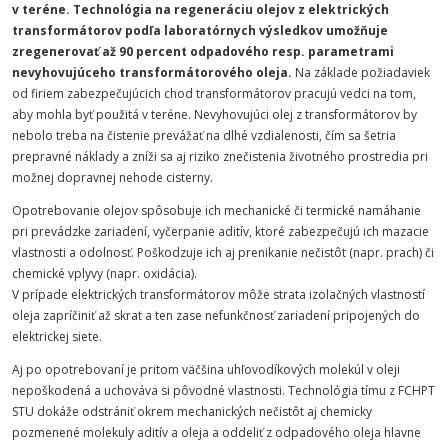
v teréne. Technológia na regeneráciu olejov z elektrických
transformátorov podľa laboratórnych výsledkov umožňuje
zregenerovať až 90 percent odpadového resp. parametrami
nevyhovujúceho transformátorového oleja.
Na základe požiadaviek
od firiem zabezpečujúcich chod transformátorov pracujú vedci na tom,
aby mohla byť použitá v teréne. Nevyhovujúci olej z transformátorov by
nebolo treba na čistenie prevážať na dlhé vzdialenosti, čím sa šetria
prepravné náklady a zníži sa aj riziko znečistenia životného prostredia pri
možnej dopravnej nehode cisterny.
Opotrebovanie olejov spôsobuje ich mechanické či termické namáhanie
pri prevádzke zariadení, vyčerpanie aditív, ktoré zabezpečujú ich mazacie
vlastnosti a odolnosť. Poškodzuje ich aj prenikanie nečistôt (napr. prach) či
chemické vplyvy (napr. oxidácia).
V prípade elektrických transformátorov môže strata izolačných vlastností
oleja zapríčiniť až skrat a ten zase nefunkčnosť zariadení pripojených do
elektrickej siete.
Aj po opotrebovaní je pritom väčšina uhľovodíkových molekúl v oleji
nepoškodená a uchováva si pôvodné vlastnosti. Technológia tímu z FCHPT
STU dokáže odstrániť okrem mechanických nečistôt aj chemicky
pozmenené molekuly aditív a oleja a oddeliť z odpadového oleja hlavne