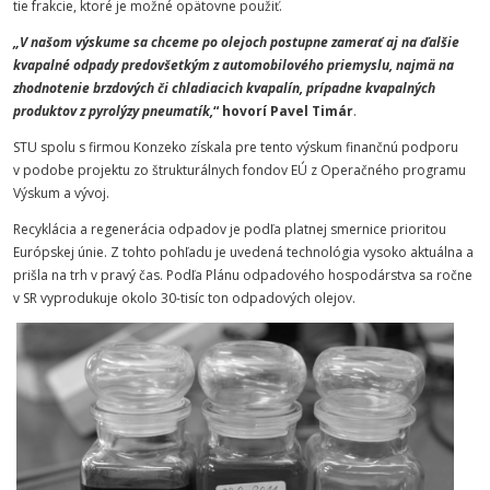
tie frakcie, ktoré je možné opätovne použiť.
„V našom výskume sa chceme po olejoch postupne zamerať aj na ďalšie
kvapalné odpady predovšetkým z automobilového priemyslu, najmä na
zhodnotenie brzdových či chladiacich kvapalín, prípadne kvapalných
produktov z pyrolýzy pneumatík,
“ hovorí Pavel Timár
.
STU spolu s firmou Konzeko získala pre tento výskum finančnú podporu
v podobe projektu zo štrukturálnych fondov EÚ z Operačného programu
Výskum a vývoj.
Recyklácia a regenerácia odpadov je podľa platnej smernice prioritou
Európskej únie. Z tohto pohľadu je uvedená technológia vysoko aktuálna a
prišla na trh v pravý čas. Podľa Plánu odpadového hospodárstva sa ročne
v SR vyprodukuje okolo 30-tisíc ton odpadových olejov.