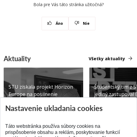
Bola pre Vás táto stránka užitočná?
Áno
Nie
Aktuality
Všetky aktuality
STU získala projekt Horizon
Študentský tím z 
Europe na posilnenie
jediný zastupoval 
výskumu AI v oftalmol...
Južnej Kórei
Nastavenie ukladania cookies
Publikované 31.07.2026
Publikované 27.07.20
Táto webstránka používa súbory cookies na
prispôsobenie obsahu a reklám, poskytovanie funkcií