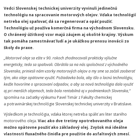
Vedci Slovenskej technickej univerzity vyvinuli jedinečnú
technológiu na spracovanie motorových olejov. Vďaka technológií
netreba olej spaľovať, dá sa regenerovať a opäť použiť.
Technológiu už používa komerčná firma na východnom Slovensku.
O chránený úžitkový vzor majú záujem aj okolité krajiny. Výskum
tak pomáha zamestnávať ľudí a je ukážkou prenosu inovácii zo
školy do praxe.
„Motorové oleje sa ešte v 90. rokoch zhodnocovali prakticky výlučne
energeticky, teda sa spaľovali. Obrátila sa na nás spoločnosť z východného
Slovenska, priniesli nám vzorky motorových olejov a my sme sa začali zaoberať
tým, ako oleje opätovne využiť. Požiadavka bola, aby išlo o lacnú technológiu,
keďže hovoríme o spracovaní odpadov, a aby sa nová technológia dala využiť
aj pri menších objemoch, teda bola rentabilná aj v podmienkach Slovenska,“
spomína na začiatky výskumu Pavel Timár z Fakulty chemickej
a potravinárskej technológie Slovenskej technickej univerzity v Bratislave.
Výsledkom je technológia, vďaka ktorej netreba spáliť ani liter starého
motorového oleja.
Viac ako dve tretiny opotrebovaného oleja
možno opätovne použiť ako základový olej. Zvyšok má ideálne
vlastnosti fluxačného činidla pre použitie do asfaltových zmesí.