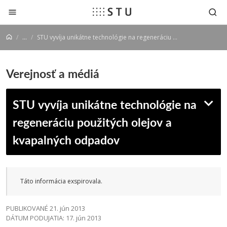
Prejsť na obsah
...
STU vyvíja unikátne technológie na regeneráciu použitých olejov a kvapalných odpadov
Verejnosť a médiá
STU vyvíja unikátne technológie na
regeneráciu použitých olejov a
kvapalných odpadov
Táto informácia exspirovala.
PUBLIKOVANÉ 21. jún 2013
DÁTUM PODUJATIA: 17. jún 2013