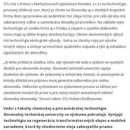
STU má s firmou v Markušovciach (
spoločnosť Konzeko, s.r.o.
) na technológiu
priznaný úžitkový vzor, ktorý ju chráni na Slovensku aj v okolitých krajinách.
Firma dnes spracováva asi sedemtisíc ton oleja ročne, pre celú výrobu má
zabezpečený odber a zamestnáva desiatky pracovníkov. Na základe tejto
technológie už vznikla firma aj v Poľsku a záujem o využitie úžitkového
vzoru majú aj ďalšie krajiny strednej Európy. Okrem ekonomických výhod
má technológia ekologické výhody - šetria sa zásoby ropy pri výrobe
nových olejov a znižuje sa množstvo spáleného odpadu a tým aj exhalátov
vypúšťaných do atmosféry.
„Aj tento príklad je ukážkou toho, aký význam má veda a výskum na vysokých
školách pre ekonomiku krajiny. Slovenská technická univerzita zapája
študentov do výskumu, do výskumnej a inžinierskej činnosti, čo považujeme za
kriticky dôležité pre prípravu novej generácie odborníkov pre reálnu
ekonomiku. Odborníci vychovávaní vo výskumnom procese sú kľúčoví pre
zavádzanie inovácií do praxe a pre rozvoj nových inovatívnych odvetví
slovenskej ekonomiky,“
hovorí rektor STU Robert Redhammer.
Vedci z Fakulty chemickej a potravinárskej technológie
Slovenskej technickej univerzity vo výskume pokračujú. Vyvíjajú
technológiu na regeneráciu transformátorových olejov a mobilné
zariadenie, ktoré by zhodnotenie oleja zabezpečilo priamo