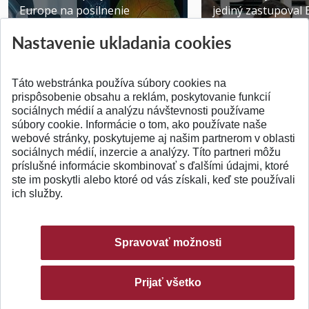
Europe na posilnenie
jediný zastupoval 
výskumu AI v oftalmol...
Južnej Kórei
Nastavenie ukladania cookies
Publikované 31.07.2026
Publikované 27.07.20
Táto webstránka používa súbory cookies na
prispôsobenie obsahu a reklám, poskytovanie funkcií
sociálnych médií a analýzu návštevnosti používame
súbory cookie. Informácie o tom, ako používate naše
webové stránky, poskytujeme aj našim partnerom v oblasti
SPÄŤ NA VRCH
sociálnych médií, inzercie a analýzy. Títo partneri môžu
príslušné informácie skombinovať s ďalšími údajmi, ktoré
ste im poskytli alebo ktoré od vás získali, keď ste používali
ich služby.
Spravovať možnosti
Prijať všetko
© 2026 Slovenská technická univerzita