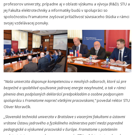
profesorov univerzity, prípadne aj v oblasti výskumu a vývoja (R&D). STU a
jej Fakulta elektrotechniky a informatiky budú v spolupráci so
spoločnosťou Framatome zvyšovať príťažlivosť súvisiaceho štúdia v rámci
svojej vzdelávacej ponuky.
"Naša univerzita disponuje kompetenciou v mnohých odboroch, ktoré sú pre
bezpečné a spoľahlivé využívanie jadrovej energie nevyhnutné, a tak v rámci
plnenia dnes podpísaných deklarácií predpokladám a osobne podporujem
spoluprácu s Framatome naprieč všetkými pracoviskami,“
povedal rektor STU
Oliver Moravčík.
„Slovenská technická univerzita v Bratislave s viacerými fakultami a ústavmi
vrátane Ústavu jadrového a fyzikálneho inžinierstva patrí medzi popredné
pedagogické a výskumné pracoviská v Európe. Framatome s potešením