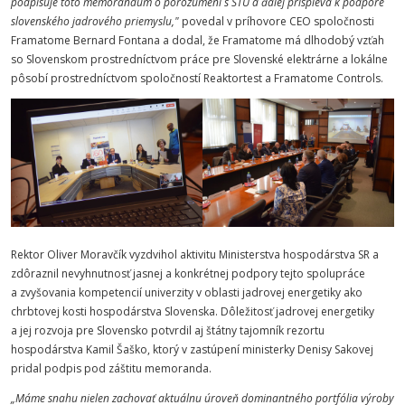
podpisuje toto memorandum o porozumení s STU a ďalej prispieva k podpore
slovenského jadrového priemyslu,"
povedal v príhovore CEO spoločnosti
Framatome Bernard Fontana a dodal, že Framatome má dlhodobý vzťah
so Slovenskom prostredníctvom práce pre Slovenské elektrárne a lokálne
pôsobí prostredníctvom spoločností Reaktortest a Framatome Controls.
Rektor Oliver Moravčík vyzdvihol aktivitu Ministerstva hospodárstva SR a
zdôraznil nevyhnutnosť jasnej a konkrétnej podpory tejto spolupráce
a zvyšovania kompetencií univerzity v oblasti jadrovej energetiky ako
chrbtovej kosti hospodárstva Slovenska. Dôležitosť jadrovej energetiky
a jej rozvoja pre Slovensko potvrdil aj štátny tajomník rezortu
hospodárstva Kamil Šaško, ktorý v zastúpení ministerky Denisy Sakovej
pridal podpis pod záštitu memoranda.
„Máme snahu nielen zachovať aktuálnu úroveň dominantného portfólia výroby