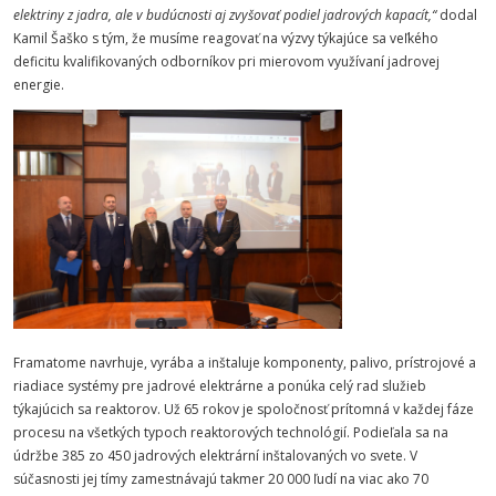
elektriny z jadra, ale v budúcnosti aj zvyšovať podiel jadrových kapacít,“
dodal
Kamil Šaško s tým, že musíme reagovať na výzvy týkajúce sa veľkého
deficitu kvalifikovaných odborníkov pri mierovom využívaní jadrovej
energie.
Framatome navrhuje, vyrába a inštaluje komponenty, palivo, prístrojové a
riadiace systémy pre jadrové elektrárne a ponúka celý rad služieb
týkajúcich sa reaktorov. Už 65 rokov je spoločnosť prítomná v každej fáze
procesu na všetkých typoch reaktorových technológií. Podieľala sa na
údržbe 385 zo 450 jadrových elektrární inštalovaných vo svete. V
súčasnosti jej tímy zamestnávajú takmer 20 000 ľudí na viac ako 70