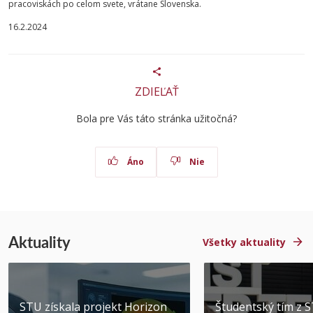
pracoviskách po celom svete, vrátane Slovenska.
16.2.2024
ZDIEĽAŤ
Bola pre Vás táto stránka užitočná?
Áno
Nie
Aktuality
Všetky aktuality
STU získala projekt Horizon
Študentský tím z 