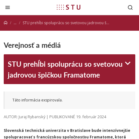
Prejsť na obsah
...
STU prehĺbi spoluprácu so svetovou jadrovou špičkou Framatome
Verejnosť a médiá
STU prehĺbi spoluprácu so svetovou
jadrovou špičkou Framatome
Táto informácia exspirovala.
AUTOR: Juraj Rybanský | PUBLIKOVANÉ 19. február 2024
Slovenská technická univerzita v Bratislave bude intenzívnejšie
spolupracovať s francúzskou spoločnosťou Framatome, ktorá