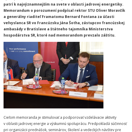
patrí k najvýznamnejším na svete v oblasti jadrovej energetiky.
Memorandum o porozumení podpísal rektor STU Oliver Moravčík
a generálny riaditeľ Framatomu Bernard Fontana za účasti
veľvyslanca SR vo Francúzsku Jána Šotha, zástupcov francúzskej
ambasády v Bratislave a štátneho tajomníka Ministerstva
hospodárstva SR, ktoré nad memorandom prevzalo záštitu.
Cieľom memoranda je stimulovať a podporovať vzdelávacie aktivity
v oblasti jadrovej energie a výskumnú spoluprácu. Predpokladá súčinnosť
pri organizácii prednášok, seminárov, školení a vedeckých návštev pre