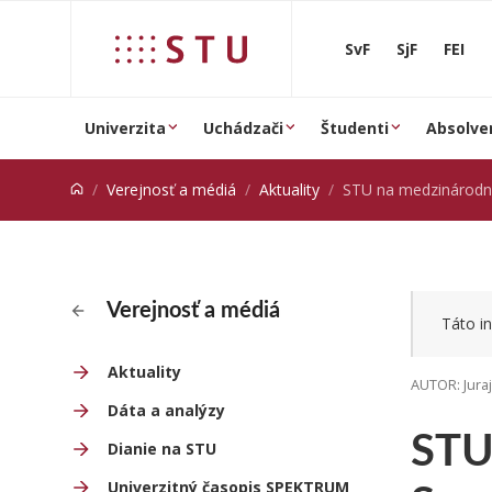
Prejsť na obsah
SvF
SjF
FEI
Univerzita
Uchádzači
Študenti
Absolve
Verejnosť a médiá
Aktuality
STU na medzinárodnej konfere
Verejnosť a médiá
Táto in
Aktuality
AUTOR: Jura
Dáta a analýzy
STU
Dianie na STU
Univerzitný časopis SPEKTRUM