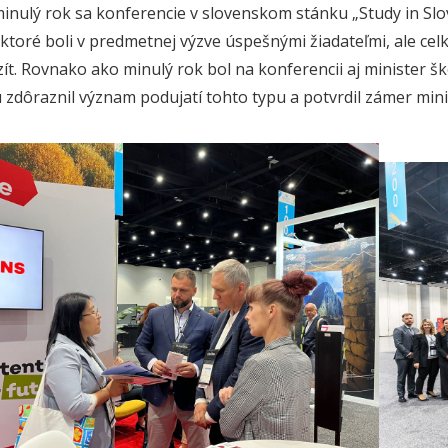
inulý rok sa konferencie v slovenskom stánku „Study in Slov
, ktoré boli v predmetnej výzve úspešnými žiadateľmi, ale c
zít. Rovnako ako minulý rok bol na konferencii aj minister 
 zdôraznil význam podujatí tohto typu a potvrdil zámer min