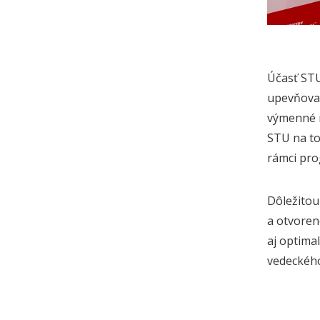
Účasť STU
upevňovan
výmenné m
STU na to
rámci pro
Dôležitou
a otvoren
aj optima
vedeckého