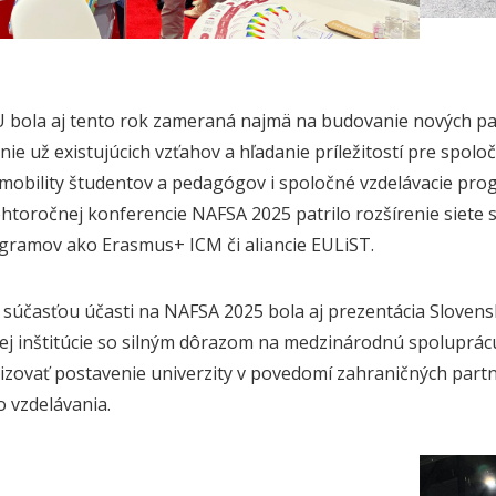
 bola aj tento rok zameraná najmä na budovanie nových par
ie už existujúcich vzťahov a hľadanie príležitostí pre spolo
obility študentov a pedagógov i spoločné vzdelávacie prog
htoročnej konferencie NAFSA 2025 patrilo rozšírenie siete 
gramov ako Erasmus+ ICM či aliancie EULiST.
 súčasťou účasti na NAFSA 2025 bola aj prezentácia Slovensk
ej inštitúcie so silným dôrazom na medzinárodnú spoluprácu
lizovať postavenie univerzity v povedomí zahraničných partne
 vzdelávania.