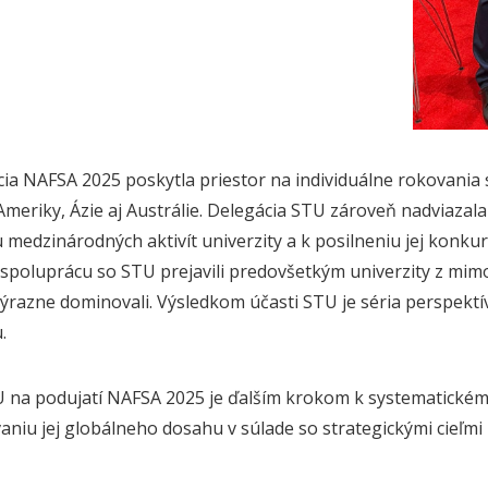
ia NAFSA 2025 poskytla priestor na individuálne rokovania s
Ameriky, Ázie aj Austrálie. Delegácia STU zároveň nadviazal
u medzinárodných aktivít univerzity a k posilneniu jej konku
spoluprácu so STU prejavili predovšetkým univerzity z mimo
výrazne dominovali. Výsledkom účasti STU je séria perspektí
.
 na podujatí NAFSA 2025 je ďalším krokom k systematickému 
vaniu jej globálneho dosahu v súlade so strategickými cieľm