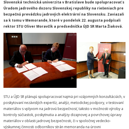
Slovenská technická univerzita v Bratislave bude spolupracovať s
Úradom jadrového dozoru Slovenskej republiky na riešeniach pre
bezpečnú prevádzku jadrových elektrární na Slovensku. Zaviazali
sa k tomu v Memorande, ktoré v pondelok 22. augusta podpísali
rektor STU Oliver Moravčík a predsedníčka ÚJD SR Marta Žiaková.
STU a ÚJD SR plánujú spolupracovať najmä pri vzájomných konzultáciách, v
poskytovaní nezávislých expertíz, analýz, metodickej podpory, v testovaní
materiálov s vplyvom na jadrovú bezpečnosť, takisto v možnosti výroby a
kontroly súčiastok, poskytnutia a analýzy dizajnovej a povrchovej úpravy
materiálov v oblasti jadrovej bezpečnosti, či v spoločnej vedecko-
výskumnej činnosti odborníkov strán memoranda na úrovni