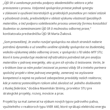
„ÚJD SR si uvedomuje potrebu podpory akademického sektora a jeho
previazania s praxou. Vzájomná spolupráca prinesie jednak synergiu
v získavaní a využívaní teoretických aj praktických poznatkov pri riešení otázok
v pôsobnosti úradu, predovšetkým v oblasti výskumu vlastností špeciálnych
materiálov, a tiež podporu vzdelávacieho procesu univerzity formou konzultácií
študentov so zamestnancami ÚJD SR či možnosťou odbornej praxe,“
konštatovala predsedníčka ÚJD SR Marta Žiaková.
„
Som presvedčený, že snaha rozvíjať spoluprácu na oboch stranách naberie
potrebnú dynamiku a už onedlho uvidíme výsledky spolupráce na študentskej,
vedecko-výskumnej alebo odbornej úrovni,
v spolupráci s FEI alebo MTF STU,
ktoré k tomu predurčuje moderná infraštruktúra potrebná tak pre analýzu
materiálov v jadrovej energetiky, ako aj pre ich výrobu či testovanie. Verím, že
v krátkom čase sa nám podarí iniciovať za pomoci vlády SR a tretieho partnera
spoločný projekt v téme jadrovej energetiky, zameraný na zvyšovanie
kompetencií a najmä na palivové zabezpečenie prevádzky našich reaktorov,
kde je nateraz potenciálnym rizikom silná závislosť od jedného dodávateľa
z Ruskej federácie,“
dodáva Maximilián Strémy, prorektor STU pre
strategické projekty, rozvoj, inovácie a prax.
Projekt by sa mal zamerať na výskum nových typov jadrového paliva,
využiteľného v reaktoroch typu VVER 440, ktoré vyrábajú elektrickú energiu