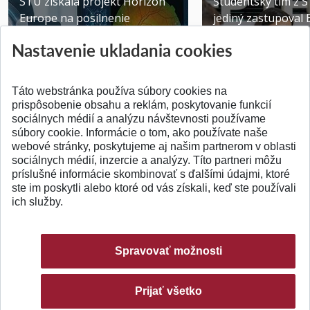
STU získala projekt Horizon
Študentský tím z 
Europe na posilnenie
jediný zastupoval 
výskumu AI v oftalmol...
Južnej Kórei
Nastavenie ukladania cookies
Publikované 31.07.2026
Publikované 27.07.20
Táto webstránka používa súbory cookies na
prispôsobenie obsahu a reklám, poskytovanie funkcií
sociálnych médií a analýzu návštevnosti používame
súbory cookie. Informácie o tom, ako používate naše
webové stránky, poskytujeme aj našim partnerom v oblasti
SPÄŤ NA VRCH
sociálnych médií, inzercie a analýzy. Títo partneri môžu
príslušné informácie skombinovať s ďalšími údajmi, ktoré
ste im poskytli alebo ktoré od vás získali, keď ste používali
ich služby.
Spravovať možnosti
Prijať všetko