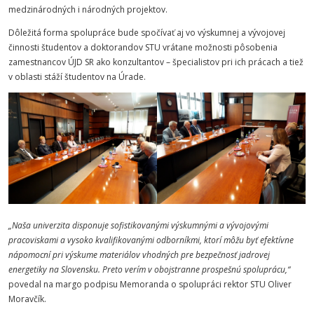
medzinárodných i národných projektov.
Dôležitá forma spolupráce bude spočívať aj vo výskumnej a vývojovej
činnosti študentov a doktorandov STU vrátane možnosti pôsobenia
zamestnancov ÚJD SR ako konzultantov – špecialistov pri ich prácach a tiež
v oblasti stáží študentov na Úrade.
„Naša univerzita disponuje sofistikovanými výskumnými a vývojovými
pracoviskami a vysoko kvalifikovanými odborníkmi, ktorí môžu byť efektívne
nápomocní pri výskume materiálov vhodných pre bezpečnosť jadrovej
energetiky na Slovensku. Preto verím v obojstranne prospešnú spoluprácu,“
povedal na margo podpisu Memoranda o spolupráci rektor STU Oliver
Moravčík.