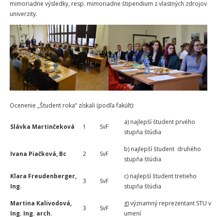
mimoriadne výsledky, resp. mimoriadne štipendium z vlastných zdrojov
univerzity.
Ocenenie „Študent roka“ získali (podľa fakúlt):
a) najlepší študent prvého
Slávka Martinčeková
1
SvF
stupňa štúdia
b) najlepší študent druhého
Ivana Piačková, Bc
2
SvF
stupňa štúdia
Klara Freudenberger,
c) najlepší študent tretieho
3
SvF
Ing.
stupňa štúdia
Martina Kalivodová,
g) významný reprezentant STU v
3
SvF
Ing. Ing. arch.
umení