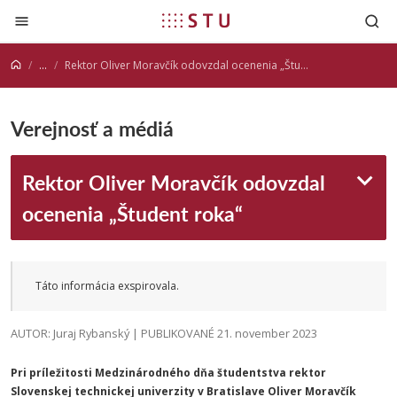
Prejsť na obsah
...
Rektor Oliver Moravčík odovzdal ocenenia „Študent roka“
Verejnosť a médiá
Rektor Oliver Moravčík odovzdal
ocenenia „Študent roka“
Táto informácia exspirovala.
AUTOR: Juraj Rybanský | PUBLIKOVANÉ 21. november 2023
Pri príležitosti Medzinárodného dňa študentstva rektor
Slovenskej technickej univerzity v Bratislave Oliver Moravčík