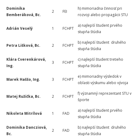
Dominika
h) mimoriadna činnosť pri
2
FEI
Bemberáková, Bc.
rozvoji alebo propagácii STU
a) najlepší študent prvého
Adrián Veselý
1
FCHPT
stupňa štúdia
b) najlepší študent druhého
Petra Lišková, Bc.
2
FCHPT
stupňa štúdia
Klára Cverenkárová,
c) najlepší študent tretieho
3
FCHPT
Ing.
stupňa štúdia
e) mimoriadny výsledok v
Marek Haššo, Ing.
3
FCHPT
oblasti výskumu alebo vývoja
f) významný reprezentant STU v
Matej Ružička, Bc.
2
FCHPT
športe
a) najlepší študent prvého
Nikoleta Mitrílová
1
FAD
stupňa štúdia
Dominika Dancziová,
b) najlepší študent druhého
2
FAD
Bc.
stupňa štúdia