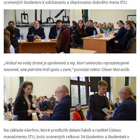
ocenených študentov k udržiavaniu a zlepšovaniu dobrého mena STU.
„Hrdosť na vašej strane je oprávnená a my, ktorí univerzitu reprezentujeme
navonok, sme patrične hrdí spolu s vami,“
povedal rektor Oliver Moravčík.
Na základe návrhov, ktoré predložili dekani fakúlt a riaditeľ Ústavu
manažmentu STU, bolo ocenených celkovo 34 študentov a študentiek v