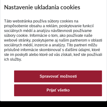
výskumu AI v oftalmol...
Južnej Kórei
Nastavenie ukladania cookies
Publikované 31.07.2026
Publikované 27.07.20
Táto webstránka používa súbory cookies na
prispôsobenie obsahu a reklám, poskytovanie funkcií
sociálnych médií a analýzu návštevnosti používame
súbory cookie. Informácie o tom, ako používate naše
webové stránky, poskytujeme aj našim partnerom v oblasti
SPÄŤ NA VRCH
sociálnych médií, inzercie a analýzy. Títo partneri môžu
príslušné informácie skombinovať s ďalšími údajmi, ktoré
ste im poskytli alebo ktoré od vás získali, keď ste používali
ich služby.
Spravovať možnosti
Prijať všetko
© 2026 Slovenská technická univerzita