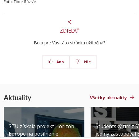
Foto: Tibor Rózsár
ZDIEĽAŤ
Bola pre Vás táto stránka užitočná?
Áno
Nie
Aktuality
Všetky aktuality
STU získala projekt Horizon
Študentský tím z 
Europe na posilnenie
jediný zastupoval 