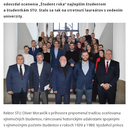
odovzdal ocenenia „Študent roka“ najlepším študentom
a študentkám STU. Stalo sa tak na stretnutí laureátov s vedením
univerzity.
Rektor STU Oliver Moravčík v príhovore pripomenul tradíciu oceňovania
výnimočných študentov, rámcovanú historickými udalosťami spojenými
s výnimočnými počinmi študentov v rokoch 1939 a 1989. Vyzdvihol prínos