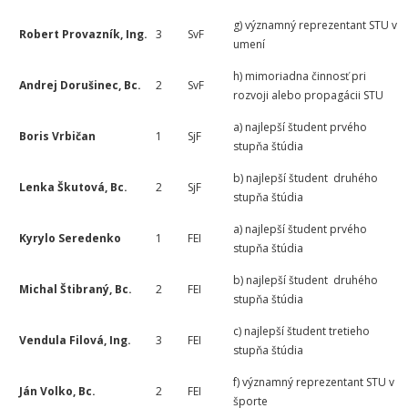
g) významný reprezentant STU v
Robert Provazník, Ing.
3
SvF
umení
h) mimoriadna činnosť pri
Andrej Dorušinec, Bc.
2
SvF
rozvoji alebo propagácii STU
a) najlepší študent prvého
Boris Vrbičan
1
SjF
stupňa štúdia
b) najlepší študent druhého
Lenka Škutová, Bc.
2
SjF
stupňa štúdia
a) najlepší študent prvého
Kyrylo Seredenko
1
FEI
stupňa štúdia
b) najlepší študent druhého
Michal Štibraný, Bc.
2
FEI
stupňa štúdia
c) najlepší študent tretieho
Vendula Filová, Ing.
3
FEI
stupňa štúdia
f) významný reprezentant STU v
Ján Volko, Bc.
2
FEI
športe