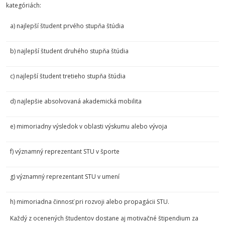
kategóriách:
a) najlepší študent prvého stupňa štúdia
b) najlepší študent druhého stupňa štúdia
c) najlepší študent tretieho stupňa štúdia
d) najlepšie absolvovaná akademická mobilita
e) mimoriadny výsledok v oblasti výskumu alebo vývoja
f) významný reprezentant STU v športe
g) významný reprezentant STU v umení
h) mimoriadna činnosť pri rozvoji alebo propagácii STU.
Každý z ocenených študentov dostane aj motivačné štipendium za