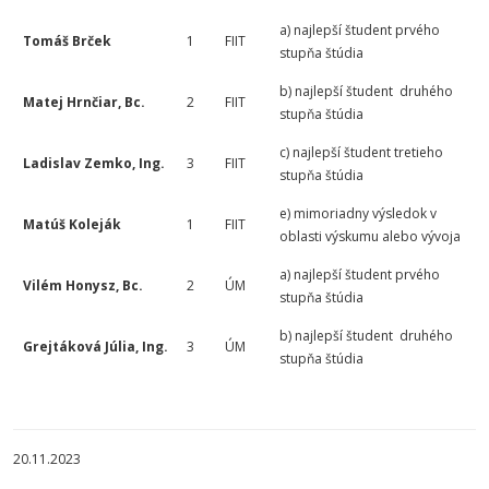
a) najlepší študent prvého
Tomáš Brček
1
FIIT
stupňa štúdia
b) najlepší študent druhého
Matej Hrnčiar, Bc.
2
FIIT
stupňa štúdia
c) najlepší študent tretieho
Ladislav Zemko, Ing.
3
FIIT
stupňa štúdia
e) mimoriadny výsledok v
Matúš Koleják
1
FIIT
oblasti výskumu alebo vývoja
a) najlepší študent prvého
Vilém Honysz, Bc.
2
ÚM
stupňa štúdia
b) najlepší študent druhého
Grejtáková Júlia, Ing.
3
ÚM
stupňa štúdia
20.11.2023