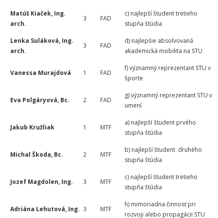
Matúš Kiaček, Ing.
c) najlepší študent tretieho
3
FAD
arch.
stupňa štúdia
Lenka Suláková, Ing.
d) najlepšie absolvovaná
3
FAD
arch.
akademická mobilita na STU
f) významný reprezentant STU v
Vanessa Murajdová
1
FAD
športe
g) významný reprezentant STU v
Eva Polgáryová, Bc.
2
FAD
umení
a) najlepší študent prvého
Jakub Kružliak
1
MTF
stupňa štúdia
b) najlepší študent druhého
Michal Škoda, Bc.
2
MTF
stupňa štúdia
c) najlepší študent tretieho
Jozef Magdolen, Ing.
3
MTF
stupňa štúdia
h) mimoriadna činnosť pri
Adriána Lehutová, Ing.
3
MTF
rozvoji alebo propagácii STU