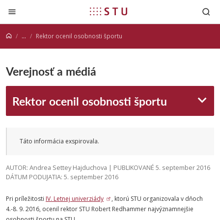
Prejsť na obsah
...
Rektor ocenil osobnosti športu
Verejnosť a médiá
Rektor ocenil osobnosti športu
Táto informácia exspirovala.
AUTOR: Andrea Settey Hajduchova | PUBLIKOVANÉ 5. september 2016
DÁTUM PODUJATIA: 5. september 2016
Pri príležitosti
IV. Letnej univerziády
, ktorú STU organizovala v dňoch
4.-8. 9. 2016, ocenil rektor STU Robert Redhammer najvýznamnejšie
osobnosti športu na STU.