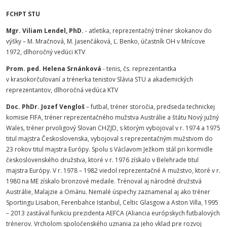
FCHPT STU
Mgr. Viliam Lendel, PhD.
- atletika, reprezentačný tréner skokanov do
výšky – M. Mračnová, M. Jasenčáková, Ľ. Benko, účastník OH v Mnícove
1972, dlhoročný vedúci KTV
Prom. ped. Helena Srnánková
- tenis, čs. reprezentantka
v krasokorčuľovaní a trénerka tenistov Slávia STU a akademických
reprezentantov, dlhoročná vedúca KTV
Doc. PhDr. Jozef Vengloš
– futbal, tréner storočia, predseda technickej
komisie FIFA, tréner reprezentačného mužstva Austrálie a štátu Nový južný
Wales, tréner prvoligový Slovan CHZJD, s ktorým vybojoval v r. 1974 a 1975
titul majstra Československa, vybojoval s reprezentačným mužstvom do
23 rokov titul majstra Európy. Spolu s Václavom Ježkom stál pri kormidle
československého družstva, ktoré v r. 1976 získalo v Belehrade titul
majstra Európy. V r. 1978 – 1982 viedol reprezentačné A mužstvo, ktoré v r.
1980 na ME získalo bronzové medaile. Trénoval aj národné družstvá
Austrálie, Malajzie a Ománu. Nemalé úspechy zaznamenal aj ako tréner
Sportingu Lisabon, Ferenbahce Istanbul, Celtic Glasgow a Aston Villa, 1995
– 2013 zastával funkciu prezidenta AEFCA (Aliancia európskych futbalových
trénerov. Vrcholom spoločenského uznania za jeho vklad pre rozvoj