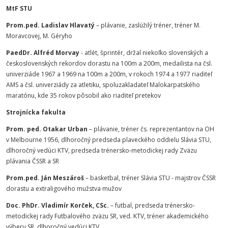
MtF STU
Prom.ped. Ladislav Hlavatý
– plávanie, zaslúžilý tréner, tréner M.
Moravcovej, M. Géryho
PaedDr. Alfréd Morvay
- atlét, šprintér, držal niekoľko slovenských a
československých rekordov dorastu na 100m a 200m, medailista na čsl.
univerziáde 1967 a 1969 na 100m a 200m, v rokoch 1974 a 1977 riaditeľ
AMS a čsl. univerziády za atletiku, spoluzakladateľ Malokarpatského
maratónu, kde 35 rokov pôsobil ako riaditeľ pretekov
Strojnícka fakulta
Prom. ped. Otakar Urban
– plávanie, tréner čs. reprezentantov na OH
v Melbourne 1956, dlhoročný predseda plaveckého oddielu Slávia STU,
dlhoročný vedúci KTV, predseda trénersko-metodickej rady Zväzu
plávania ČSSR a SR
Prom.ped. Ján Meszároš
– basketbal, tréner Slávia STU - majstrov ČSSR
dorastu a extraligového mužstva mužov
Doc. PhDr. Vladimír Korček, CSc.
– futbal, predseda trénersko-
metodickej rady Futbalového zväzu SR, ved. KTV, tréner akademického
výberu SR, dlhoročný vedúci KTV