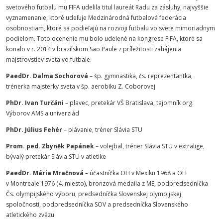
svetového futbalu mu FIFA udelila titul laureát Radu za zásluhy, najvyššie
vyznamenanie, ktoré udeľuje Medzinárodná futbalová federácia
osobnostiam, ktoré sa podieľajú na rozvoji futbalu vo svete mimoriadnym
podielom. Toto ocenenie mu bolo udelené na kongrese FIFA, ktoré sa
konalo v r. 2014 v brazílskom Sao Paule z príležitosti zahájenia
majstrovstiev sveta vo futbale.
PaedDr. Dalma Sochorová
– šp. gymnastika, čs. reprezentantka,
trénerka majsterky sveta v šp. aerobiku Z. Coborovej
PhDr. Ivan Turčáni
– plavec, pretekár VŠ Bratislava, tajomník org.
Výborov AMS a univerziád
PhDr. Július Fehér
– plávanie, tréner Slávia STU
Prom. ped. Zbyněk Papánek
– volejbal, tréner Slávia STU v extralige,
bývalý pretekár Slávia STU v atletike
PaedDr. Mária Mračnová
– účastníčka OH v Mexiku 1968 a OH
v Montreale 1976 (4. miesto), bronzová medaila z ME, podpredsedníčka
Čs. olympijského výboru, predsedníčka Slovenskej olympijskej
spoločnosti, podpredsedníčka SOV a predsedníčka Slovenského
atletického zväzu.