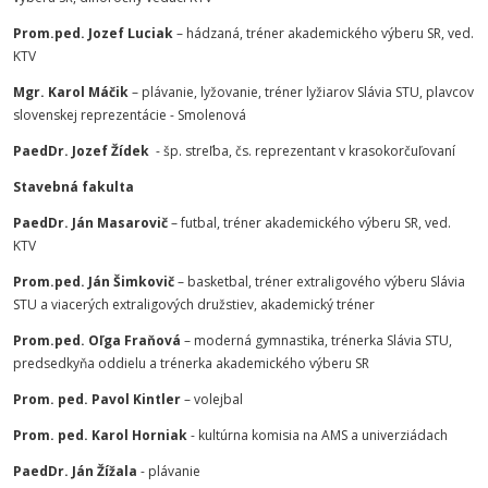
Prom.ped. Jozef Luciak
– hádzaná, tréner akademického výberu SR, ved.
KTV
Mgr. Karol Máčik
– plávanie, lyžovanie, tréner lyžiarov Slávia STU, plavcov
slovenskej reprezentácie - Smolenová
PaedDr. Jozef Žídek
- šp. streľba, čs. reprezentant v krasokorčuľovaní
Stavebná fakulta
PaedDr. Ján Masarovič
– futbal, tréner akademického výberu SR, ved.
KTV
Prom.ped. Ján Šimkovič
– basketbal, tréner extraligového výberu Slávia
STU a viacerých extraligových družstiev, akademický tréner
Prom.ped. Oľga Fraňová
– moderná gymnastika, trénerka Slávia STU,
predsedkyňa oddielu a trénerka akademického výberu SR
Prom. ped. Pavol Kintler
– volejbal
Prom. ped. Karol Horniak
- kultúrna komisia na AMS a univerziádach
PaedDr. Ján Žížala
- plávanie