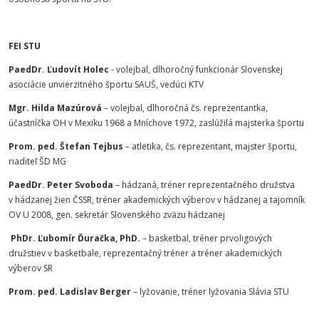
FEI STU
PaedDr. Ľudovít Holec
- volejbal, dlhoročný funkcionár Slovenskej
asociácie unvierzitného športu SAUŠ, vedúci KTV
Mgr. Hilda Mazúrová
– volejbal, dlhoročná čs. reprezentantka,
účastníčka OH v Mexiku 1968 a Mníchove 1972, zaslúžilá majsterka športu
Prom. ped. Štefan Tejbus
– atletika, čs. reprezentant, majster športu,
riaditeľ ŠD MG
PaedDr. Peter Svoboda
– hádzaná, tréner reprezentačného družstva
v hádzanej žien ČSSR, tréner akademických výberov v hádzanej a tajomník
OV U 2008, gen. sekretár Slovenského zväzu hádzanej
PhDr. Ľubomír Ďuračka, PhD.
– basketbal, tréner prvoligových
družstiev v basketbale, reprezentačný tréner a tréner akademických
výberov SR
Prom. ped. Ladislav Berger
– lyžovanie, tréner lyžovania Slávia STU