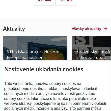
Áno
Nie
Aktuality
Všetky aktuality
STU získala projekt Horizon
Študentský tím z 
Europe na posilnenie
jediný zastupoval 
výskumu AI v oftalmol...
Južnej Kórei
Nastavenie ukladania cookies
Publikované 31.07.2026
Publikované 27.07.20
Táto webstránka používa súbory cookies na
prispôsobenie obsahu a reklám, poskytovanie funkcií
sociálnych médií a analýzu návštevnosti používame
súbory cookie. Informácie o tom, ako používate naše
webové stránky, poskytujeme aj našim partnerom v oblasti
SPÄŤ NA VRCH
sociálnych médií, inzercie a analýzy. Títo partneri môžu