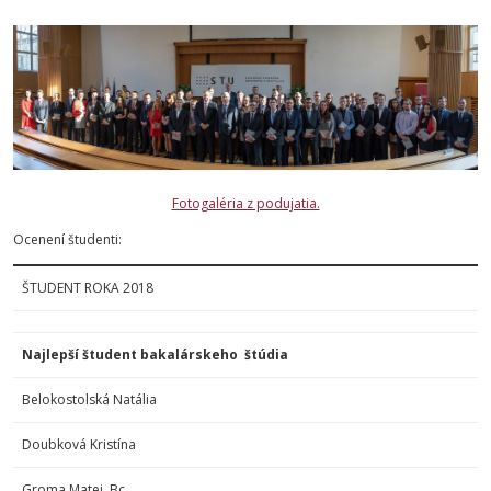
Fotogaléria z podujatia.
Ocenení študenti:
ŠTUDENT ROKA 2018
Najlepší študent bakalárskeho
štúdia
Belokostolská Natália
Doubková Kristína
Groma Matej, Bc.