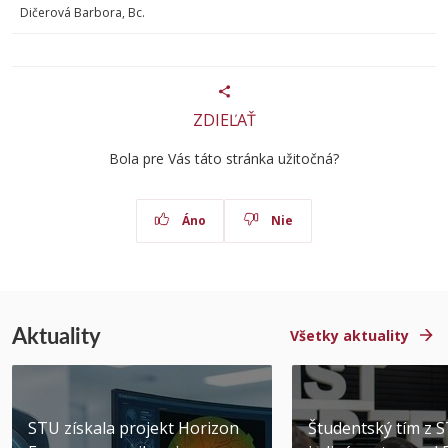
Dičerová Barbora, Bc.
ZDIEĽAŤ
Bola pre Vás táto stránka užitočná?
Áno
Nie
Aktuality
Všetky aktuality
STU získala projekt Horizon
Študentský tím z 