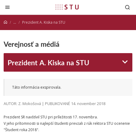
Prejsť na obsah
...
Prezident A. Kiska na STU
Verejnosť a médiá
Prezident A. Kiska na STU
Táto informácia exspirovala.
AUTOR: Z. Mokošová | PUBLIKOVANÉ 14. november 2018
Prezident SR navštívil STU pri príležitosti 17. novembra.
V jeho prítomnosti si najlepší študenti prevzali z rúk rektora STU ocenenie
"Študent roka 2018".