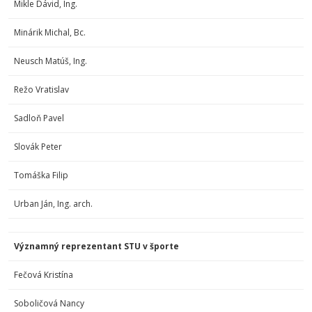
Mikle Dávid, Ing.
Minárik Michal, Bc.
Neusch Matúš, Ing.
Režo Vratislav
Sadloň Pavel
Slovák Peter
Tomáška Filip
Urban Ján, Ing. arch.
Významný reprezentant STU v športe
Fečová Kristína
Soboličová Nancy