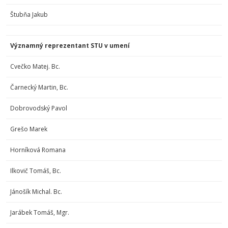
Štubňa Jakub
Významný reprezentant STU v umení
Cvečko Matej. Bc.
Čarnecký Martin, Bc.
Dobrovodský Pavol
Grešo Marek
Horníková Romana
Ilkovič Tomáš, Bc.
Jánošík Michal. Bc.
Jarábek Tomáš, Mgr.