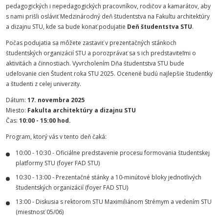
pedagogických i nepedagogických pracovníkov, rodičov a kamarátov, aby
s nami prišli osláviť Medzinárodný deň študentstva na Fakultu architektúry
a dizajnu STU, kde sa bude konať podujatie
Deň študentstva STU
.
Počas podujatia sa môžete zastaviť v prezentačných stánkoch
študentských organizácií STU a porozprávať sa s ich predstaviteľmi o
aktivitách a činnostiach. Vyvrcholením Dňa študentstva STU bude
udeľovanie cien Študent roka STU 2025. Ocenené budú najlepšie študentky
a študenti z celej univerzity.
Dátum:
17. novembra 2025
Miesto:
Fakulta architektúry a dizajnu STU
Čas:
10:00 - 15:00 hod.
Program, ktorý vás v tento deň čaká:
10:00 - 10:30 - Oficiálne predstavenie procesu formovania študentskej
platformy STU (foyer FAD STU)
10:30 - 13:00 - Prezentačné stánky a 10-minútové bloky jednotlivých
študentských organizácií (foyer FAD STU)
13:00 - Diskusia s rektorom STU Maximiliánom Strémym a vedením STU
(miestnosť 05/06)