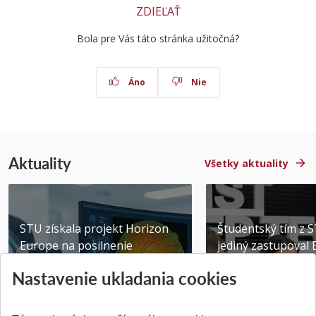
ZDIEĽAŤ
Bola pre Vás táto stránka užitočná?
Áno
Nie
Aktuality
Všetky aktuality
STU získala projekt Horizon
Študentský tím z 
Europe na posilnenie
jediný zastupoval 
výskumu AI v oftalmol...
Južnej Kórei
Nastavenie ukladania cookies
Publikované 31.07.2026
Publikované 27.07.20