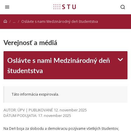
Prejsť na obsah
...
Oslávte s nami Medzinárodný deň študentstva
Verejnosť a médiá
Oslávte s nami Medzinárodný deň
študentstva
Táto informácia exspirovala.
AUTOR: ÚPV | PUBLIKOVANÉ 12. november 2025
DÁTUM PODUJATIA: 17. november 2025
Na Deň boja za slobodu a demokraciu pozývame všetkých študentov,