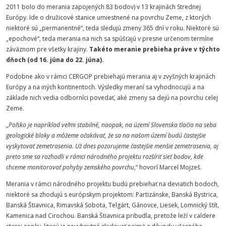
2011 bolo do merania zapojených 83 bodov) v 13 krajinách Strednej
Európy. Ide o družicové stanice umiestnené na povrchu Zeme, z ktorých
niektoré sú „permanentné“, teda sledujú zmeny 365 dní v roku. Niektoré sú
„epochové“, teda merania na nich sa spúšťajú v presne určenom termíne
záväznom pre všetky krajiny.
Takéto meranie prebieha práve v týchto
dňoch (od 16. júna do 22. júna).
Podobne ako v rámci CERGOP prebiehajú merania aj v zvyšných krajinách
Európy a na iných kontinentoch. Výsledky meraní sa vyhodnocujú a na
základe nich vedia odborníci povedať, aké zmeny sa dejú na povrchu celej
Zeme.
„
Poľsko je napríklad veľmi stabilné, naopak, na území Slovenska tlačia na seba
geologické bloky a môžeme očakávať, že sa na našom území budú častejšie
vyskytovať zemetrasenia. Už dnes pozorujeme častejšie menšie zemetrasenia, aj
preto sme sa rozhodli v rámci národného projektu rozšíriť sieť bodov, kde
chceme monitorovať pohyby zemského povrchu
,“ hovorí Marcel Mojzeš.
Merania v rámci národného projektu budú prebiehať na deviatich bodoch,
niektoré sa zhodujú s európskym projektom: Partizánske, Banská Bystrica,
Banská Štiavnica, Rimavská Sobota, Telgárt, Gánovce, Liesek, Lomnický štít,
Kamenica nad Cirochou. Banská Štiavnica pribudla, pretože leží v caldere