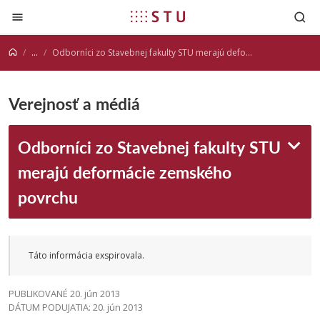
Prejsť na obsah
...
Odborníci zo Stavebnej fakulty STU merajú deformácie zemského povrchu
Verejnosť a médiá
Odborníci zo Stavebnej fakulty STU
merajú deformácie zemského
povrchu
Táto informácia exspirovala.
PUBLIKOVANÉ 20. jún 2013
DÁTUM PODUJATIA: 20. jún 2013