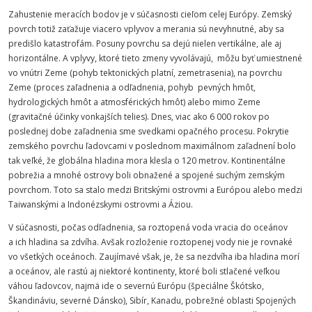
Zahustenie meracích bodov je v súčasnosti cieľom celej Európy. Zemský
povrch totiž zaťažuje viacero vplyvov a merania sú nevyhnutné, aby sa
predišlo katastrofám. Posuny povrchu sa dejú nielen vertikálne, ale aj
horizontálne. A vplyvy, ktoré tieto zmeny vyvolávajú, môžu byť umiestnené
vo vnútri Zeme (pohyb tektonických platní, zemetrasenia), na povrchu
Zeme (proces zaľadnenia a odľadnenia, pohyb pevných hmôt,
hydrologických hmôt a atmosférických hmôt) alebo mimo Zeme
(gravitačné účinky vonkajších telies). Dnes, viac ako 6 000 rokov po
poslednej dobe zaľadnenia sme svedkami opačného procesu. Pokrytie
zemského povrchu ľadovcami v poslednom maximálnom zaľadnení bolo
tak veľké, že globálna hladina mora klesla o 120 metrov. Kontinentálne
pobrežia a mnohé ostrovy boli obnažené a spojené suchým zemským
povrchom. Toto sa stalo medzi Britskými ostrovmi a Európou alebo medzi
Taiwanskými a Indonézskymi ostrovmi a Áziou.
V súčasnosti, počas odľadnenia, sa roztopená voda vracia do oceánov
a ich hladina sa zdvíha. Avšak rozloženie roztopenej vody nie je rovnaké
vo všetkých oceánoch. Zaujímavé však, je, že sa nezdvíha iba hladina morí
a oceánov, ale rastú aj niektoré kontinenty, ktoré boli stlačené veľkou
váhou ľadovcov, najmä ide o severnú Európu (špeciálne Škótsko,
Škandináviu, severné Dánsko), Sibír, Kanadu, pobrežné oblasti Spojených