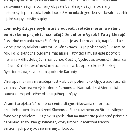
starej sopky, ktorú je nevyhnutné sledovať najmä z dôvodu včasného
varovania v záujme ochrany obyvateľov, ale aj v záujme ochrany
historických pamiatok. Tento bod už v minulosti geodeti sledovali, nezistili
nijaké stopy aktivity sopky.
Lomnický štít je nevyhnutné sledovať, pretože merania v rámci
európskeho projektu naznačujú, že pohorie Vysoké Tatry klesajú.
Posledné merania naznačujú, že pokles je asi 1 mm za rok, napríklad ale
v obci pod Vysokými Tatrami - v Gánovciach, už je pokles väčší – 2 mm za
rok. To, či skutočne budeme mať nižšie Tatry teda musia ešte potvrdiť
merania v dlhodobejšom horizonte. Klesá aj Vychodoslovenská nížina, čo
tiež umožní sledovať nová meracia stanica. Naopak, okolie Banskej
Bystrice stúpa, rovnako tak pohorie Karpaty.
V Európe merania naznačujú rast v oblasti pohorí ako Alpy, alebo rast hôr
v oblasti Vrancea vo východnom Rumunsku. Naopak klesá Viedenská
panva a tiež pobrežné oblasti južnej Európy.
V rámci projektu Národného centra diagnostikovania deformácie
zemského povrchu na území Slovenska financovaného zo štrukturálnych
fondov s podielom STU (95/5%) pribudnú na univerzite jedinečné prístroje,
napríklad absolútny gravimeter, ktorý umožní detekovať trendy
vertikálnych pohybov na meraných bodoch.