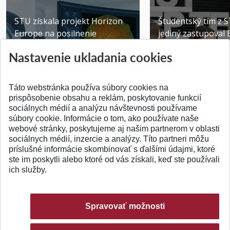
STU získala projekt Horizon
Študentský tím z 
Europe na posilnenie
jediný zastupoval 
výskumu AI v oftalmol...
Južnej Kórei
Nastavenie ukladania cookies
Publikované 31.07.2026
Publikované 27.07.20
Táto webstránka používa súbory cookies na
prispôsobenie obsahu a reklám, poskytovanie funkcií
sociálnych médií a analýzu návštevnosti používame
súbory cookie. Informácie o tom, ako používate naše
webové stránky, poskytujeme aj našim partnerom v oblasti
SPÄŤ NA VRCH
sociálnych médií, inzercie a analýzy. Títo partneri môžu
príslušné informácie skombinovať s ďalšími údajmi, ktoré
ste im poskytli alebo ktoré od vás získali, keď ste používali
ich služby.
Spravovať možnosti