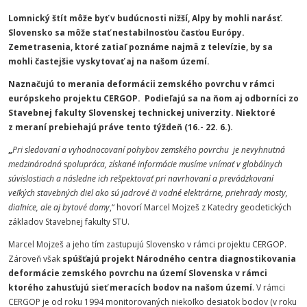
Lomnický štít môže byť v budúcnosti nižší, Alpy by mohli narásť.
Slovensko sa môže stať nestabilnosťou časťou Európy.
Zemetrasenia, ktoré zatiaľ poznáme najmä z televízie, by sa
mohli častejšie vyskytovať aj na našom území.
Naznačujú to merania deformácii zemského povrchu v rámci
európskeho projektu CERGOP. Podieľajú sa na ňom aj odborníci zo
Stavebnej fakulty Slovenskej technickej univerzity. Niektoré
z meraní prebiehajú práve tento týždeň (16.- 22. 6.).
„
Pri sledovaní a vyhodnocovaní pohybov zemského povrchu je nevyhnutná
medzinárodná spolupráca, získané informácie musíme vnímať v globálnych
súvislostiach a následne ich rešpektovať pri navrhovaní a prevádzkovaní
veľkých stavebných diel ako sú jadrové či vodné elektrárne, priehrady mosty,
diaľnice, ale aj bytové domy
,“ hovorí Marcel Mojzeš z Katedry geodetických
základov Stavebnej fakulty STU.
Marcel Mojzeš a jeho tím zastupujú Slovensko v rámci projektu CERGOP.
Zároveň však
spúšťajú projekt Národného centra diagnostikovania
deformácie zemského povrchu na území Slovenska v rámci
ktorého zahusťujú sieť meracích bodov na našom území
. V rámci
CERGOP je od roku 1994 monitorovaných niekoľko desiatok bodov (v roku