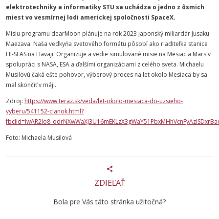
elektrotechniky a informatiky STU sa uchádza o jedno z ôsmich
miest vo vesmírnej lodi americkej spoločnosti SpaceX.
Misiu programu dearMoon plánuje na rok 2023 japonský miliardár Jusaku
Maezava. Naša vedkyňa svetového formátu pôsobí ako riaditeľka stanice
HI-SEAS na Havaji. Organizuje a vedie simulované misie na Mesiac a Mars v
spolupráci s NASA, ESA a ďalšími organizáciami z celého sveta. Michaelu
Musilovú čaká ešte pohovor, výberový proces na let okolo Mesiaca by sa
mal skončiť v máji.
Zdroj:
https://www.teraz.sk/veda/let-okolo-mesiaca-do-uzsieho-
vyberu/541152-clanok.html?
fbclid=IwAR2lo8_odrNXwWaXj3U16mEKLzX3gWaY51PbxMHhVcnFyAzISDxrBa
Foto: Michaela Musilová
ZDIEĽAŤ
Bola pre Vás táto stránka užitočná?