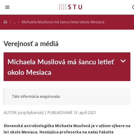
Prejsť na obsah
...
Michaela Musilová má šancu letieť okolo Mesiaca
Verejnosť a médiá
Michaela Musilová má šancu letieť
okolo Mesiaca
Táto informácia exspirovala.
AUTOR: Juraj Rybanský | PUBLIKOVANÉ 13. apríl 2021
Slovenská astrobiologička Michaela Musilová je v užšom výbere na
let okolo Mesiaca. Hosťujúca profesorka na našej Fakulte