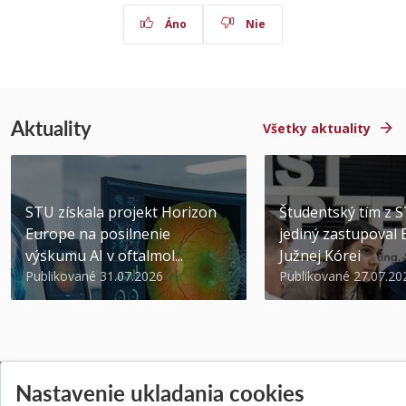
Áno
Nie
Aktuality
Všetky aktuality
STU získala projekt Horizon
Študentský tím z 
Europe na posilnenie
jediný zastupoval 
výskumu AI v oftalmol...
Južnej Kórei
Publikované 31.07.2026
Publikované 27.07.20
Nastavenie ukladania cookies