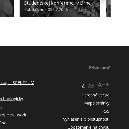
Študentskej konferencii v Brne
športov
Publikované 03.07.2026
Publikova
Prístupnosť
 časopis SPEKTRUM
A++
A+
A
Farebná verzia
technologický
Mapa stránky
TU
RSS
urope Network
Vyhlásenie o prístupnosti
rópa
Upozornenie na chybu