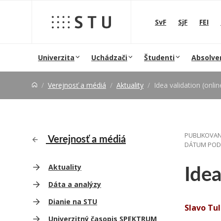
Prejsť na obsah
SvF
SjF
FEI
Univerzita
Uchádzači
Študenti
Absolve
Verejnosť a médiá
Aktuality
Idea validation (onl
PUBLIKOVAN
Verejnosť a médiá
DÁTUM PODU
Idea
Aktuality
Dáta a analýzy
Dianie na STU
Slavo Tul
Univerzitný časopis SPEKTRUM