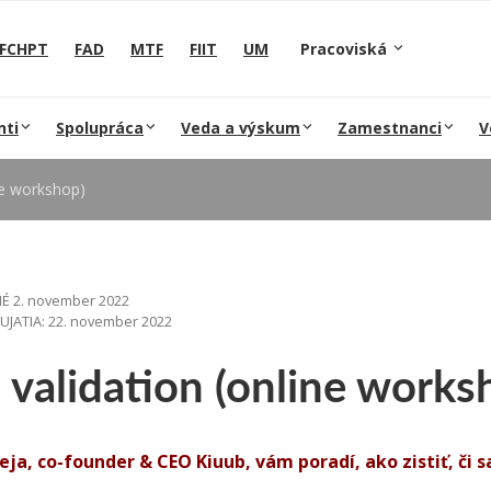
FCHPT
FAD
MTF
FIIT
UM
Pracoviská
nti
Spolupráca
Veda a výskum
Zamestnanci
V
ine workshop)
É 2. november 2022
JATIA: 22. november 2022
 validation (online works
eja, co-founder & CEO Kiuub, vám poradí, ako zistiť, či 