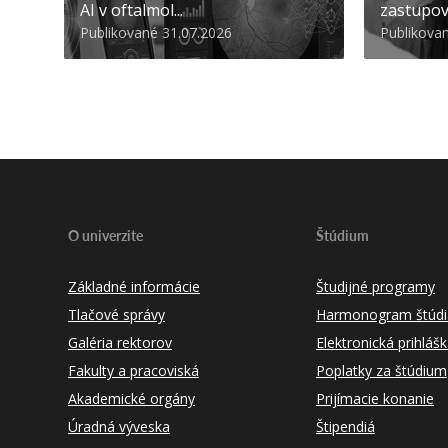
AI v oftalmol...
zastupov
Publikované 31.07.2026
Publikova
O univerzite
Štúdium
Základné informácie
Študijné programy
Tlačové správy
Harmonogram štúdi
Galéria rektorov
Elektronická prihláš
Fakulty a pracoviská
Poplatky za štúdium
Akademické orgány
Prijímacie konanie
Úradná výveska
Štipendiá