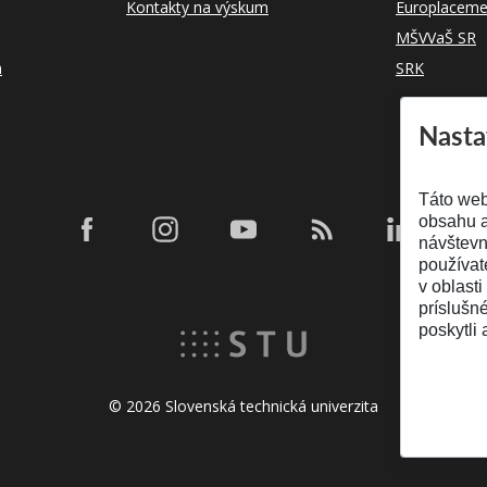
Kontakty na výskum
Europlaceme
MŠVVaŠ SR
m
SRK
Nasta
Táto web
obsahu a
návštevn
používat
v oblasti
príslušn
poskytli 
© 2026 Slovenská technická univerzita