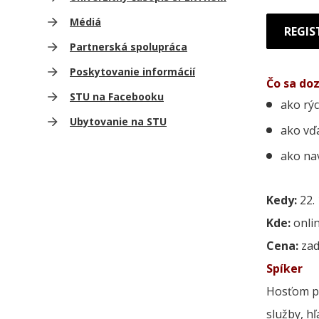
Médiá
REGIS
Partnerská spolupráca
Poskytovanie informácií
Čo sa do
STU na Facebooku
ako rýc
Ubytovanie na STU
ako vď
ako nav
Kedy:
22. 
Kde:
onlin
Cena:
za
Spíker
Hosťom po
služby, hľ