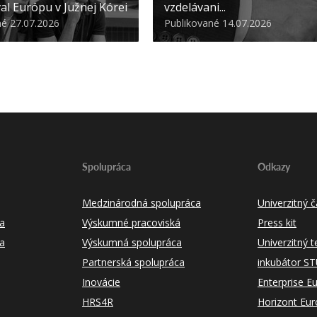
al Európu v Južnej Kórei
vzdelávani...
né 27.07.2026
Publikované 14.07.2026
Spolupráca
Odkazy
Medzinárodná spolupráca
Univerzitný
a
Výskumné pracoviská
Press kit
ka
Výskumná spolupráca
Univerzitný 
Partnerská spolupráca
inkubátor S
Inovácie
Enterprise E
HRS4R
Horizont Eu