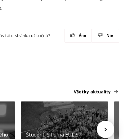
.
ás táto stránka užitočná?
Áno
Nie
Všetky aktuality
STU ocen
kého
Študenti STU na EULiST
najúspeš