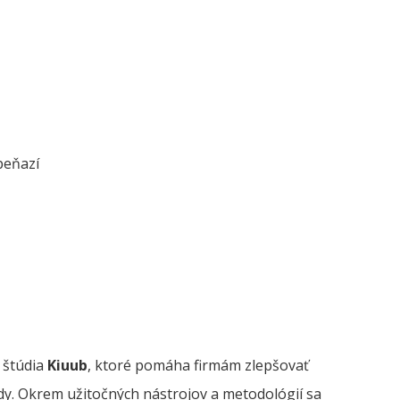
peňazí
 štúdia
Kiuub
, ktoré pomáha firmám zlepšovať
pady. Okrem užitočných nástrojov a metodológií sa