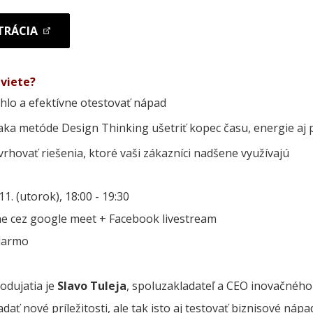
TRÁCIA
zviete?
hlo a efektívne otestovať nápad
aka metóde Design Thinking ušetriť kopec času, energie aj 
rhovať riešenia, ktoré vaši zákazníci nadšene využívajú
11. (utorok), 18:00 - 19:30
e cez google meet + Facebook livestream
darmo
dujatia je
Slavo Tuleja
, spoluzakladateľ a CEO inovačného
adať nové príležitosti, ale tak isto aj testovať biznisové ná