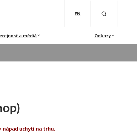
EN
erejnosť a médiá
Odkazy
hop)
sa nápad uchytí na trhu.