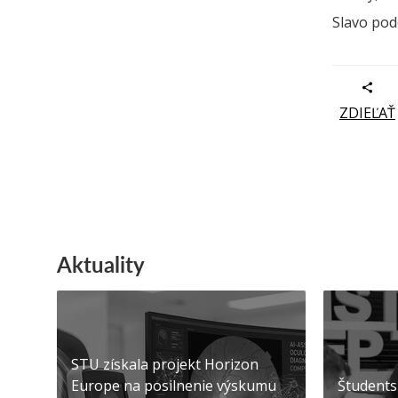
Slavo pod
ZDIEĽAŤ
Aktuality
STU získala projekt Horizon
Europe na posilnenie výskumu
Študents