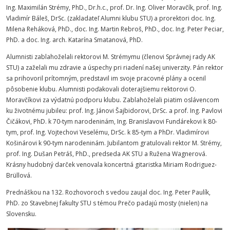
Ing. Maximilán Strémy, PhD., Dr.h.c., prof. Dr. Ing. Oliver Moravčík, prof. Ing.
Vladimír Báleš, DrSc. (zakladateľ Alumni klubu STU) a prorektori doc. Ing.
Milena Reháková, PhD., doc. Ing. Martin Rebroš, PhD., doc. Ing. Peter Peciar,
PhD. a doc. Ing. arch. Katarína Smatanová, PhD.
Alumnisti zablahoželali rektorovi M. Strémymu (členovi Správnej rady AK
STU) a zaželali mu zdravie a úspechy pri riadení našej univerzity. Pán rektor
sa prihovoril prítomným, predstavil im svoje pracovné plány a ocenil
pôsobenie klubu. Alumnisti poďakovali doterajšiemu rektorovi O.
Moravčíkovi za výdatnú podporu klubu. Zablahoželali piatim oslávencom
ku životnému jubileu: prof. Ing. Jánovi Šajbidorovi, DrSc. a prof. Ing. Pavlovi
Čičákovi, PhD. k 70-tym narodeninám, Ing. Branislavovi Fundárekovi k 80-
tym, prof. Ing. Vojtechovi Veselému, DrSc. k 85-tym a PhDr. Vladimírovi
Košinárovi k 90-tym narodeninám. Jubilantom gratulovali rektor M. Strémy,
prof. Ing. Dušan Petráš, PhD., predseda AK STU a Ružena Wagnerová.
Krásny hudobný darček venovala koncertná gitaristka Miriam Rodriguez-
Brüllová.
Prednáškou na 132. Rozhovoroch s vedou zaujal doc. Ing. Peter Paulík,
PhD. zo Stavebnej fakulty STU s témou Prečo padajú mosty (nielen) na
Slovensku.