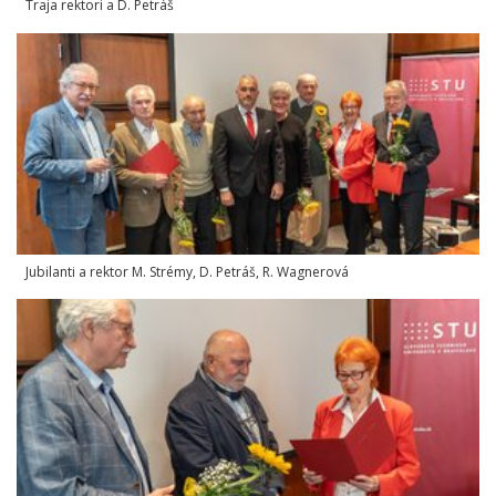
Traja rektori a D. Petráš
Jubilanti a rektor M. Strémy, D. Petráš, R. Wagnerová