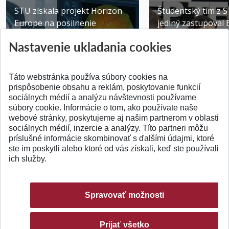
STU získala projekt Horizon
Študentský tím z 
Europe na posilnenie
jediný zastupoval 
výskumu AI v oftalmol...
Južnej Kórei
Nastavenie ukladania cookies
Publikované 31.07.2026
Publikované 27.07.20
Táto webstránka používa súbory cookies na
prispôsobenie obsahu a reklám, poskytovanie funkcií
sociálnych médií a analýzu návštevnosti používame
súbory cookie. Informácie o tom, ako používate naše
webové stránky, poskytujeme aj našim partnerom v oblasti
SPÄŤ NA VRCH
sociálnych médií, inzercie a analýzy. Títo partneri môžu
príslušné informácie skombinovať s ďalšími údajmi, ktoré
ste im poskytli alebo ktoré od vás získali, keď ste používali
ich služby.
Spravovať možnosti
Prijať všetko