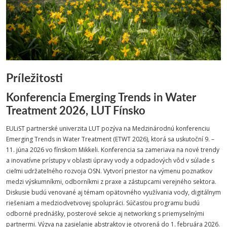
Príležitosti
Konferencia Emerging Trends in Water
Treatment 2026, LUT Fínsko
EULiST partnerské univerzita LUT pozýva na Medzinárodnú konferenciu
Emerging Trends in Water Treatment (ETWT 2026), ktorá sa uskutoční 9. –
11. júna 2026 vo fínskom Mikkeli. Konferencia sa zameriava na nové trendy
a inovatívne prístupy v oblasti úpravy vody a odpadových vôd v súlade s
cieľmi udržateľného rozvoja OSN. Vytvorí priestor na výmenu poznatkov
medzi výskumníkmi, odborníkmi z praxe a zástupcami verejného sektora.
Diskusie budú venované aj témam opätovného využívania vody, digitálnym
riešeniam a medziodvetvovej spolupráci. Súčasťou programu budú
odborné prednášky, posterové sekcie aj networking s priemyselnými
partnermi. Výzva na zasielanie abstraktov je otvorená do 1. februára 2026.