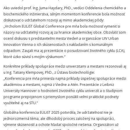
Ako uviedol prof. Ing. Juma Haydary, PhD., vedúci Oddelenia chemického a
biochemického inžinierstva, silným momentom konferencie bola možnosť
diskutovať o udržateľnom rozvoji aj mimo akademickej pôdy:
„Vrcholom EULiST Global Conference pre mňa bola možnosť vymeniť si
názory na udržateľný rozvoj aj za hranice akademickej obce. Obzvlášť som
ocenil diskusiu s predstaviteľmi mesta Viedeň a organizácie UIV Urban
Innovation Vienna o ich skúsenostiach s nakladaním s komunálnym
odpadom. Zaujali ma aj prezentácie o posudzovaní životného cyklu (LCA),
ktoré úzko súvisí s mojím výskumom.“
Konkrétne príklady spolupráce medzi univerzitami a mestami rezonovali aj
u Ing. Tatiany Klempovej, PhD., z Ústavu biotechnológie:
„Konferencia pre mňa priniesla najmä príklady úspešnej spolupráce medzi
akadémiou a mestami, najmä z Viedne a Atén. Prezentácie z Leibniz
University Hannover o hodnotení životného cyklu univerzít a o študijnom
programe prepojenom s priemyslom ponúkli veľmi praktické podnety
využiteľné aj na STU.“
Globálna konferencia EULiST 2025 potvrdila, že udržateľnosť nie je
jednorozmerná téma, ale dlhodobý proces založený na spolupráci,
výmene skúseností a ochote hľadať spoločné riešenia. Organizátori už