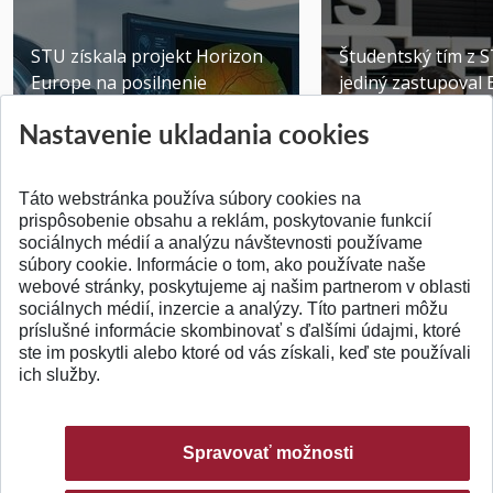
STU získala projekt Horizon
Študentský tím z 
Europe na posilnenie
jediný zastupoval 
výskumu AI v oftalmol...
Južnej Kórei
Nastavenie ukladania cookies
Publikované 31.07.2026
Publikované 27.07.20
Táto webstránka používa súbory cookies na
prispôsobenie obsahu a reklám, poskytovanie funkcií
sociálnych médií a analýzu návštevnosti používame
súbory cookie. Informácie o tom, ako používate naše
webové stránky, poskytujeme aj našim partnerom v oblasti
SPÄŤ NA VRCH
sociálnych médií, inzercie a analýzy. Títo partneri môžu
príslušné informácie skombinovať s ďalšími údajmi, ktoré
ste im poskytli alebo ktoré od vás získali, keď ste používali
ich služby.
Spravovať možnosti