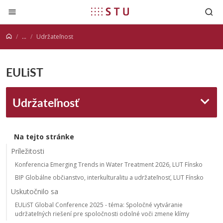
Prejsť na obsah
...
Udržateľnosť
EULiST
Udržateľnosť
Na tejto stránke
Príležitosti
Konferencia Emerging Trends in Water Treatment 2026, LUT Fínsko
BIP Globálne občianstvo, interkulturalitu a udržateľnosť, LUT Fínsko
Uskutočnilo sa
EULiST Global Conference 2025 - téma: Spoločné vytváranie
udržateľných riešení pre spoločnosti odolné voči zmene klímy