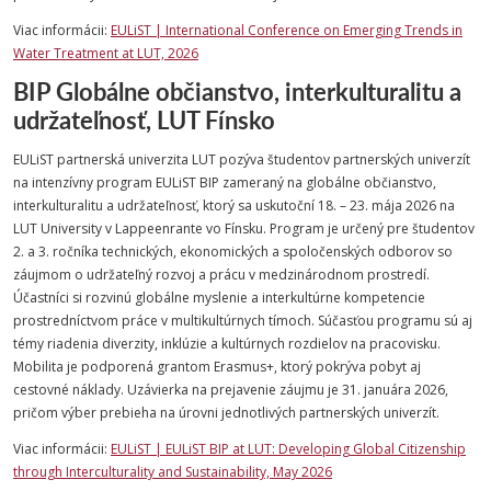
Viac informácii:
EULiST | International Conference on Emerging Trends in
Water Treatment at LUT, 2026
BIP Globálne občianstvo, interkulturalitu a
udržateľnosť, LUT Fínsko
EULiST partnerská univerzita LUT pozýva študentov partnerských univerzít
na intenzívny program EULiST BIP zameraný na globálne občianstvo,
interkulturalitu a udržateľnosť, ktorý sa uskutoční 18. – 23. mája 2026 na
LUT University v Lappeenrante vo Fínsku. Program je určený pre študentov
2. a 3. ročníka technických, ekonomických a spoločenských odborov so
záujmom o udržateľný rozvoj a prácu v medzinárodnom prostredí.
Účastníci si rozvinú globálne myslenie a interkultúrne kompetencie
prostredníctvom práce v multikultúrnych tímoch. Súčasťou programu sú aj
témy riadenia diverzity, inklúzie a kultúrnych rozdielov na pracovisku.
Mobilita je podporená grantom Erasmus+, ktorý pokrýva pobyt aj
cestovné náklady. Uzávierka na prejavenie záujmu je 31. januára 2026,
pričom výber prebieha na úrovni jednotlivých partnerských univerzít.
Viac informácii:
EULiST | EULiST BIP at LUT: Developing Global Citizenship
through Interculturality and Sustainability, May 2026