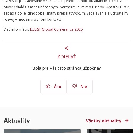
avizovali pokračovanie v roku 2027, pričom ambíciou aliancie je ešte viac
otvoriť dialóg s medzinárodnými partnermi aj mimo Európy. Účasť STU tak
zapadá do jej dlhodobej snahy prepájať výskum, vzdelávanie a udržateľný
rozvoj v medzinárodnom kontexte.
Viac informácií:
EULiST Global Conference 2025
ZDIEĽAŤ
Bola pre Vás táto stránka užitočná?
Áno
Nie
Aktuality
Všetky aktuality