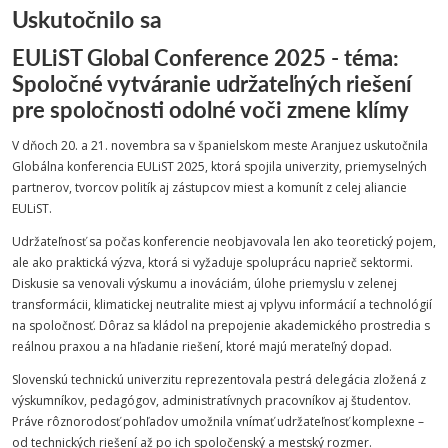
Uskutočnilo sa
EULiST Global Conference 2025 - téma:
Spoločné vytváranie udržateľných riešení
pre spoločnosti odolné voči zmene klímy
V dňoch 20. a 21. novembra sa v španielskom meste Aranjuez uskutočnila
Globálna konferencia EULiST 2025, ktorá spojila univerzity, priemyselných
partnerov, tvorcov politík aj zástupcov miest a komunít z celej aliancie
EULiST.
Udržateľnosť sa počas konferencie neobjavovala len ako teoretický pojem,
ale ako praktická výzva, ktorá si vyžaduje spoluprácu naprieč sektormi.
Diskusie sa venovali výskumu a inováciám, úlohe priemyslu v zelenej
transformácii, klimatickej neutralite miest aj vplyvu informácií a technológií
na spoločnosť. Dôraz sa kládol na prepojenie akademického prostredia s
reálnou praxou a na hľadanie riešení, ktoré majú merateľný dopad.
Slovenskú technickú univerzitu reprezentovala pestrá delegácia zložená z
výskumníkov, pedagógov, administratívnych pracovníkov aj študentov.
Práve rôznorodosť pohľadov umožnila vnímať udržateľnosť komplexne –
od technických riešení až po ich spoločenský a mestský rozmer.