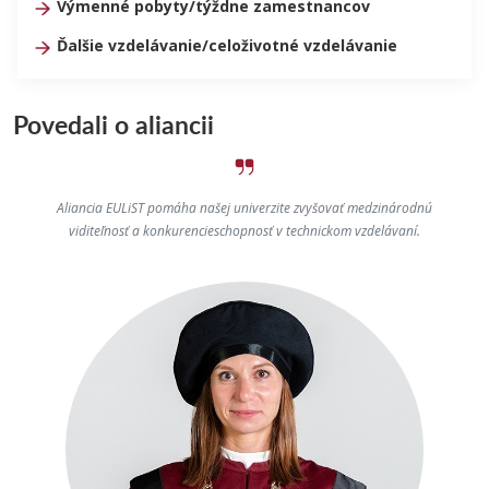
Výmenné pobyty/týždne zamestnancov
Ďalšie vzdelávanie/celoživotné vzdelávanie
Povedali o aliancii
Aliancia EULiST pomáha našej univerzite zvyšovať medzinárodnú
viditeľnosť a konkurencieschopnosť v technickom vzdelávaní.