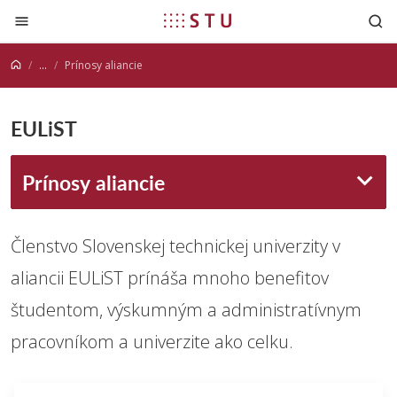
Prejsť na obsah
...
Prínosy aliancie
EULiST
Prínosy aliancie
Členstvo Slovenskej technickej univerzity v
aliancii EULiST prínáša mnoho benefitov
študentom, výskumným a administratívnym
pracovníkom a univerzite ako celku.