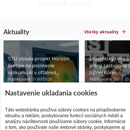
Aktuality
Všetky aktuality
STU získala projekt Horizon
Študentský tím z 
Europe na posilnenie
jediný zastupoval 
výskumu AI v oftalmol...
Južnej Kórei
Publikované 31.07.2026
Publikované 27.07.20
Nastavenie ukladania cookies
Táto webstránka používa súbory cookies na prispôsobenie
obsahu a reklám, poskytovanie funkcií sociálnych médií a
analýzu návštevnosti používame súbory cookie. Informácie
SPÄŤ NA VRCH
o tom, ako používate naše webové stránky, poskytujeme aj