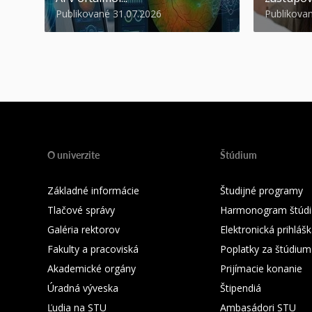
Publikované 31.07.2026
Publikova
O univerzite
Štúdium
Základné informácie
Študijné programy
Tlačové správy
Harmonogram štúdi
Galéria rektorov
Elektronická prihláš
Fakulty a pracoviská
Poplatky za štúdium
Akademické orgány
Prijímacie konanie
Úradná výveska
Štipendiá
Ľudia na STU
Ambasádori STU