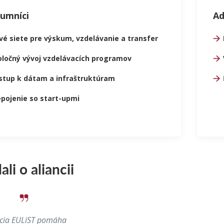
umníci
Ad
vé siete pre výskum, vzdelávanie a transfer
oločný vývoj vzdelávacích programov
ístup k dátam a infraštruktúram
epojenie so start-upmi
li o aliancii
ncia EULiST pomáha