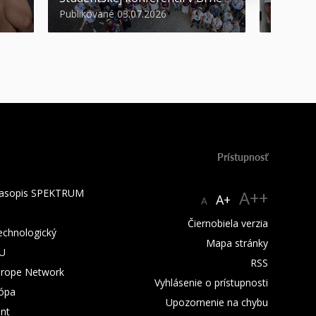
Publikované 03.07.2026
Publikova
Prístupnosť
 časopis SPEKTRUM
A++
A+
A
Čiernobiela verzia
technologický
Mapa stránky
TU
RSS
urope Network
Vyhlásenie o prístupnosti
rópa
Upozornenie na chybu
nt