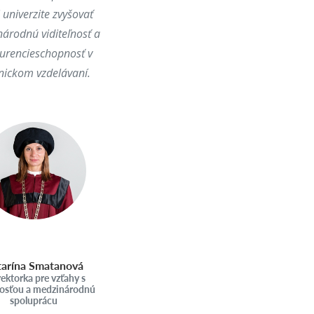
 univerzite zvyšovať
árodnú viditeľnosť a
urencieschopnosť v
nickom vzdelávaní.
tarína Smatanová
ektorka pre vzťahy s
nosťou a medzinárodnú
spoluprácu