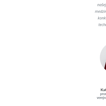
našej
medzin
konk
tech
Ka
pror
verej