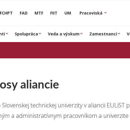
FCHPT
FAD
MTF
FIIT
UM
Pracoviská
nti
Spolupráca
Veda a výskum
Zamestnanci
V
osy aliancie
 Slovenskej technickej univerzity v aliancii EULiS
ým a administratívnym pracovníkom a univerzite 