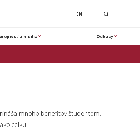
EN
erejnosť a médiá
Odkazy
T prínáša mnoho benefitov študentom,
ako celku.