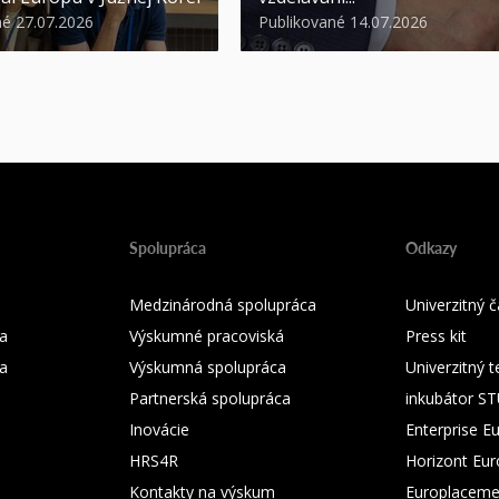
né 27.07.2026
Publikované 14.07.2026
Spolupráca
Odkazy
Medzinárodná spolupráca
Univerzitný
a
Výskumné pracoviská
Press kit
ka
Výskumná spolupráca
Univerzitný 
Partnerská spolupráca
inkubátor S
Inovácie
Enterprise E
HRS4R
Horizont Eu
Kontakty na výskum
Europlaceme