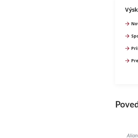
Výsk
No
Sp
Pr
Pr
Poveda
Alia