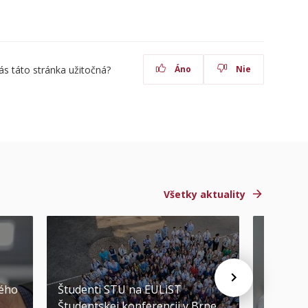
ás táto stránka užitočná?
Áno
Nie
Všetky aktuality
STU ocen
kého
Študenti STU na EULiST
najúspeš
Študentskej konferencii v Brne
športov