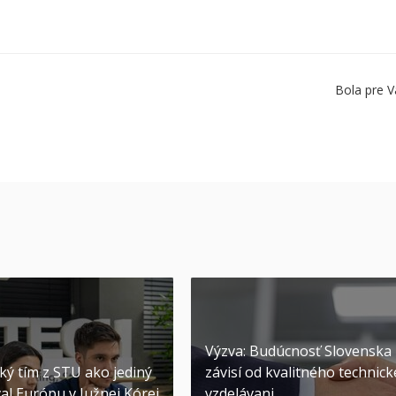
Bola pre V
Výzva: Budúcnosť Slovenska
ký tím z STU ako jediný
závisí od kvalitného technic
al Európu v Južnej Kórei
vzdelávani...