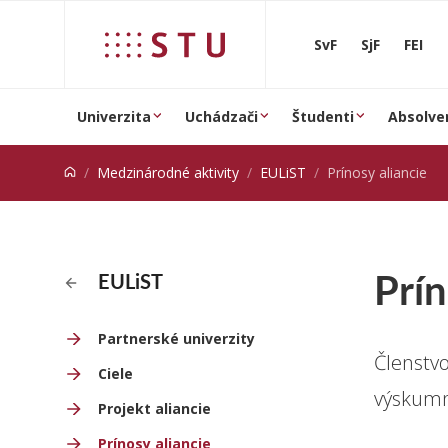
Prejsť na obsah
SvF
SjF
FEI
Univerzita
Uchádzači
Študenti
Absolve
Medzinárodné aktivity
EULiST
Prínosy aliancie
Prín
EULiST
Partnerské univerzity
Členstvo
Ciele
výskumn
Projekt aliancie
Prínosy aliancie