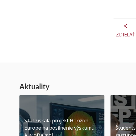
ZDIEĽAŤ
Aktuality
STU získala projekt Horizon
Europe na posilnenie výskumu
Študents
AI v oftalmol...
zastupov