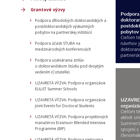
Grantové výzvy
Podpora
doktora
Podpora dlhodobých doktorandských a
postdok
postdoktorandských výskumných
pobytov 
pobytov na partnerskej inštitúcií
Cieľom te
návrhov j
Podpora účasti STUBA na
doktoran
medzinárodných konferenciách
partnersk
Podpora uzatvárania zmlúv
o doktorandskom štúdiu pod dvojitým
vedením (Cotutelle)
UZAVRETÁ VÝZVA: Podpora organizácie
EULiST Summer Schools
UZAVRE
UZAVRETÁ VÝZVA: Podpora organizácie
organiz
Joint Events for Doctoral Students
Cieľom te
UZAVRETÁ VÝZVA: Podpora projektových
aktivít s
manažérov Erasmus+ Blended Intensive
SummerSc
Programme (BIP)
spojení 
členomal
UZAVRETÁ VÝZVA: Podpora sieťovania