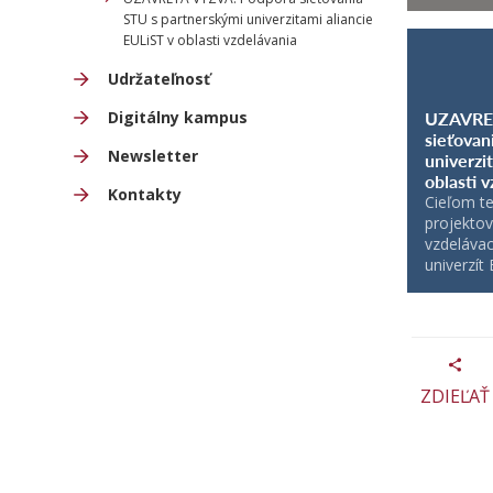
STU s partnerskými univerzitami aliancie
EULiST v oblasti vzdelávania
Udržateľnosť
UZAVRE
Digitálny kampus
sieťovan
Newsletter
univerzi
oblasti 
Kontakty
Cieľom te
projekto
vzdelávac
univerzít
ZDIEĽAŤ