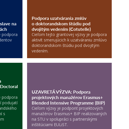
Podpora uzatvárania zmlúv
islave na
o doktorandskom štúdiu pod
ách
dvojitým vedením (Cotutelle)
je podpora
Cieľom tejto grantovej výzvy je podpora
dentov
aktivít smerujúcich k uzatváraniu zmlúvo
doktorandskom štúdiu pod dvojitým
vedením.
a
 Doctoral
UZAVRETÁ VÝZVA: Podpora
projektových manažérov Erasmus+
je podpora
Blended Intensive Programme (BIP)
í podujatí
randského
Cieľom výzvy je podporiť projektových
í s
manažérov Erasmus+ BIP realizovaných
om
na STU v spolupráci s partnerskými
inštitúciami EULiST.