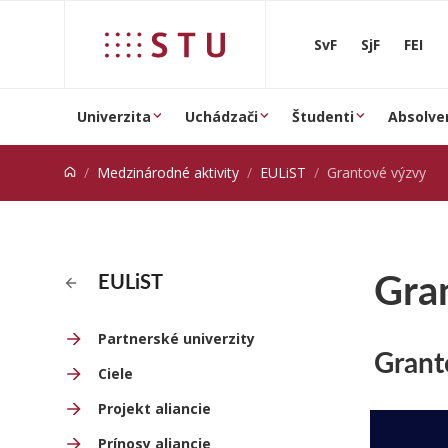
Prejsť na obsah
SvF
SjF
FEI
Univerzita
Uchádzači
Študenti
Absolve
Medzinárodné aktivity
EULiST
Grantové výzvy
Gra
EULiST
Partnerské univerzity
Grant
Ciele
Projekt aliancie
Prínosy aliancie