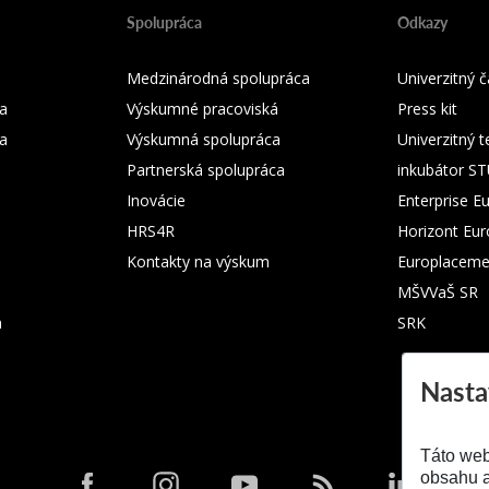
Spolupráca
Odkazy
Medzinárodná spolupráca
Univerzitný
a
Výskumné pracoviská
Press kit
ka
Výskumná spolupráca
Univerzitný 
Partnerská spolupráca
inkubátor S
Inovácie
Enterprise E
HRS4R
Horizont Eu
Kontakty na výskum
Europlaceme
MŠVVaŠ SR
m
SRK
Nasta
Táto web
obsahu a