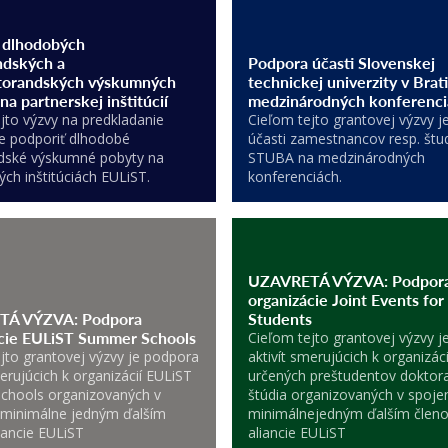
 dlhodobých
ndských a
Podpora účasti Slovenskej
torandských výskumných
technickej univerzity v Brat
na partnerskej inštitúcií
medzinárodných konferenci
jto výzvy na predkladanie
Cieľom tejto grantovej výzvy 
e podporiť dlhodobé
účasti zamestnancov resp. štu
dské výskumné pobyty na
STUBA na medzinárodných
ých inštitúciách EULiST.
konferenciách.
UZAVRETÁ VÝZVA: Podpor
organizácie Joint Events for
TÁ VÝZVA: Podpora
Students
ácie EULiST Summer Schools
Cieľom tejto grantovej výzvy 
jto grantovej výzvy je podpora
aktivít smerujúcich k organizáci
merujúcich k organizácií EULiST
určených preštudentov dokto
hools organizovaných v
štúdia organizovaných v spojen
s minimálne jedným ďalším
minimálnejedným ďalším člen
iancie EULiST
aliancie EULiST