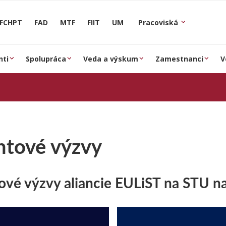
FCHPT
FAD
MTF
FIIT
UM
Pracoviská
nti
Spolupráca
Veda a výskum
Zamestnanci
V
ntové výzvy
ové výzvy aliancie EULiST na STU n