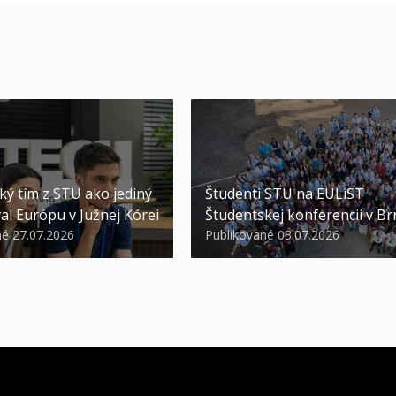
ký tím z STU ako jediný
Študenti STU na EULiST
al Európu v Južnej Kórei
Študentskej konferencii v Br
né 27.07.2026
Publikované 03.07.2026