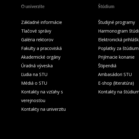
O univerzite
Štúdium
Základné informácie
Študijné programy
Tlačové správy
Harmonogram štúdi
Galéria rektorov
Elektronická prihláš
Fakulty a pracoviská
Poplatky za štúdium
Akademické orgány
Prijímacie konanie
Úradná výveska
Štipendiá
Ľudia na STU
Ambasádori STU
Médiá o STU
E-shop (literatúra)
Kontakty na vzťahy s
Kontakty na štúdiu
verejnosťou
Kontakty na univerzitu