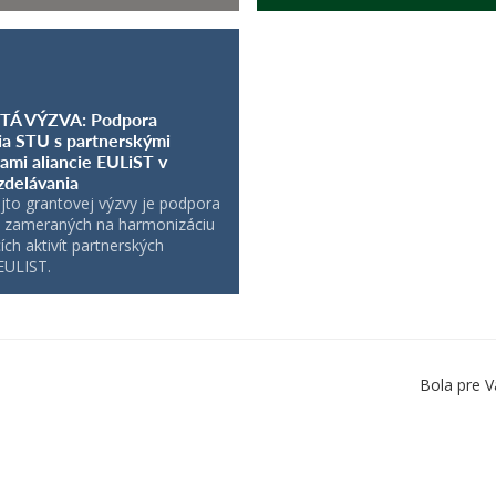
TÁ VÝZVA: Podpora
ia STU s partnerskými
tami aliancie EULiST v
vzdelávania
jto grantovej výzvy je podpora
v zameraných na harmonizáciu
ích aktivít partnerských
 EULIST.
Bola pre V