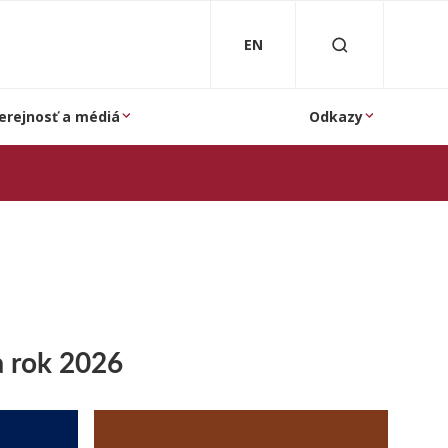
EN
erejnosť a médiá
Odkazy
a rok 2026