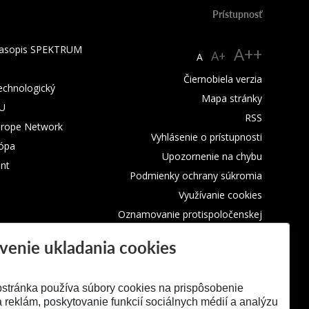
Prístupnosť
 časopis SPEKTRUM
A++
A+
A
Čiernobiela verzia
technologický
Mapa stránky
TU
RSS
urope Network
Vyhlásenie o prístupnosti
rópa
Upozornenie na chybu
nt
Podmienky ochrany súkromia
Využívanie cookies
Oznamovanie protispoločenskej
činnosti
venie ukladania cookies
stránka používa súbory cookies na prispôsobenie
 reklám, poskytovanie funkcií sociálnych médií a analýzu