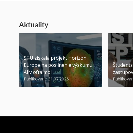
Aktuality
STU získala projekt Horizon
Europe na posilnenie výskumu
Študents
AI v oftalmol...
zastupov
Publikované 31.07.2026
Publikova