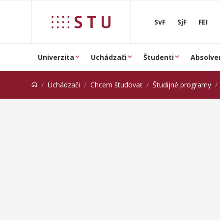
Prejsť na obsah
SvF
SjF
FEI
Univerzita
Uchádzači
Študenti
Absolve
Uchádzači
Chcem študovať
Študijné programy