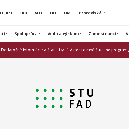
FCHPT
FAD
MTF
FIIT
UM
Pracoviská
nti
Spolupráca
Veda a výskum
Zamestnanci
V
Dodatočné informácie a štatistiky
Akreditované študijné program