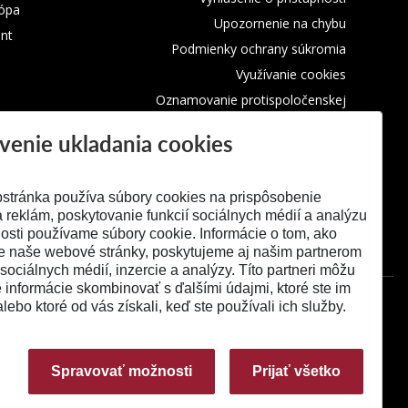
rópa
Upozornenie na chybu
nt
Podmienky ochrany súkromia
Využívanie cookies
Oznamovanie protispoločenskej
činnosti
venie ukladania cookies
stránka používa súbory cookies na prispôsobenie
 reklám, poskytovanie funkcií sociálnych médií a analýzu
osti používame súbory cookie. Informácie o tom, ako
e naše webové stránky, poskytujeme aj našim partnerom
 sociálnych médií, inzercie a analýzy. Títo partneri môžu
é informácie skombinovať s ďalšími údajmi, ktoré ste im
alebo ktoré od vás získali, keď ste používali ich služby.
Spravovať možnosti
Prijať všetko