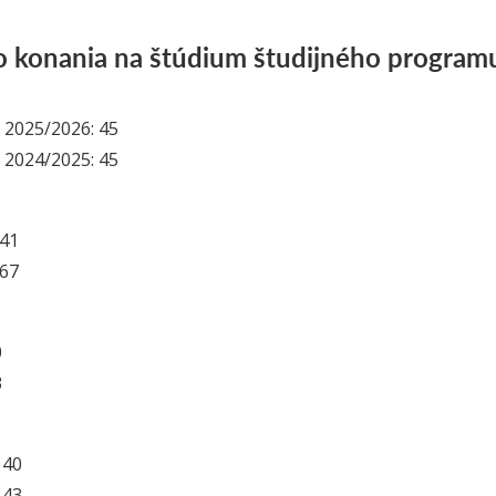
o konania na štúdium študijného program
 2025/2026: 45
 2024/2025: 45
141
167
0
3
 40
 43