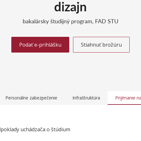
dizajn
bakalársky študijný program, FAD STU
Podať e-prihlášku
Stiahnuť brožúru
Personálne zabezpečenie
Infraštruktúra
Prijímanie n
dpoklady uchádzača o štúdium