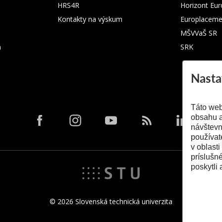
HRS4R
Horizont Eu
Kontakty na výskum
Europlaceme
MŠVVaŠ SR
m
SRK
Nasta
Táto web
obsahu a
návštevn
používat
v oblasti
príslušn
poskytli 
© 2026 Slovenská technická univerzita