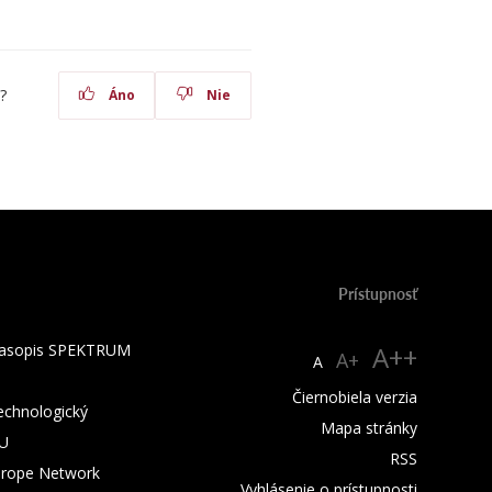
?
Áno
Nie
Prístupnosť
 časopis SPEKTRUM
A++
A+
A
Čiernobiela verzia
technologický
Mapa stránky
TU
RSS
urope Network
Vyhlásenie o prístupnosti