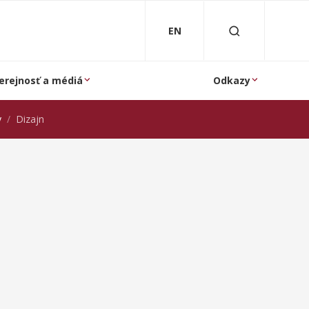
EN
erejnosť a médiá
Odkazy
y
Dizajn