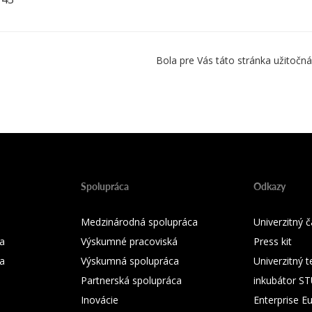
Bola pre Vás táto stránka užitočná
Spolupráca
Odkazy
Medzinárodná spolupráca
Univerzitný
a
Výskumné pracoviská
Press kit
ka
Výskumná spolupráca
Univerzitný 
Partnerská spolupráca
inkubátor S
Inovácie
Enterprise E