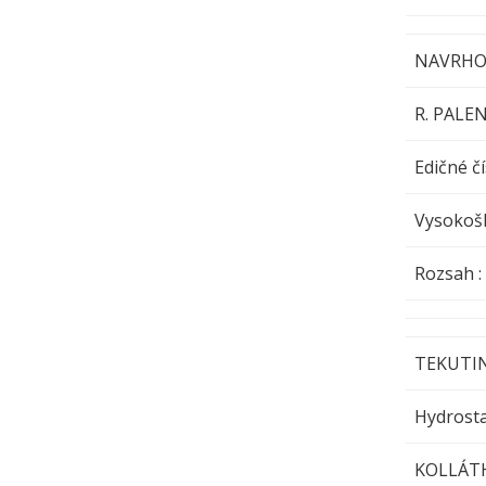
NAVRHO
R. PALE
Edičné čí
Vysokošk
Rozsa
TEKUTI
Hydrosta
KOLLÁT