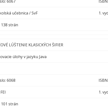
slo: 6067
ISBN
olská učebnica / SvF
1. vy
h : 138 strán
OVÉ LÚŠTENIE KLASICKÝCH ŠIFIER
vacie úlohy v jazyku Java
slo: 6068
ISBN
 FEI
1. vy
h : 101 strán