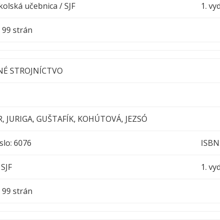
olská učebnica / SJF
1. vy
h : 99 strán
NÉ STROJNÍCTVO
AR, JURIGA, GUŠTAFÍK, KOHÚTOVÁ, JEZSÓ
slo: 6076
ISBN
 SJF
1. vy
h : 99 strán