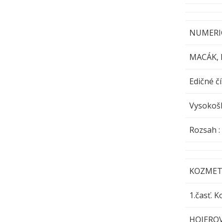
NUMERI
MACÁK,
Edičné čí
Vysokošk
Rozsa
KOZMET
1.časť. 
HOJERO