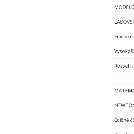
MODELO
LABOVSK
Edičné čí
Vysokoš
Rozsa
MATEMAT
NEWTON 
Edičné čí