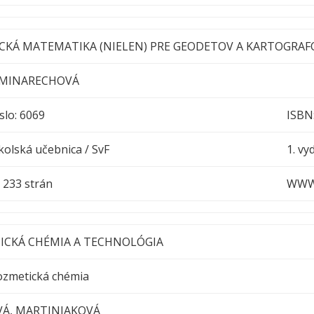
CKÁ MATEMATIKA (NIELEN) PRE GEODETOV A KARTOGRAF
 MINARECHOVÁ
slo: 6069
ISBN
olská učebnica / SvF
1. vy
h : 233 strán
WWW 
ICKÁ CHÉMIA A TECHNOLÓGIA
Kozmetická chémia
VÁ, MARTINIAKOVÁ