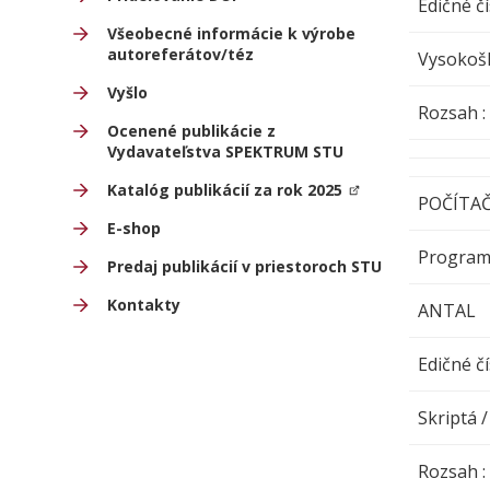
Edičné čí
Všeobecné informácie k výrobe
autoreferátov/téz
Vysokošk
Vyšlo
Rozsa
Ocenené publikácie z
Vydavateľstva SPEKTRUM STU
Katalóg publikácií za rok 2025
POČÍTAČ
E-shop
Programo
Predaj publikácií v priestoroch STU
Kontakty
ANTAL
Edičné čí
Skriptá /
Rozsa