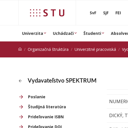
Prejsť na obsah
SvF
SjF
FEI
Univerzita
Uchádzači
Študenti
Absolve
Organizačná štruktúra
Univerzitné pracoviská
Vy
Vydavateľstvo SPEKTRUM
Poslanie
NUMERI
Študijná literatúra
DICKÝ, 
Prideľovanie ISBN
Prideľovanie DOI