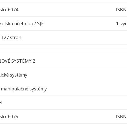
slo: 6074
ISBN
olská učebnica / SJF
1. vy
h : 127 strán
NOVÉ SYSTÉMY 2
ické systémy
 manipulačné systémy
H
slo: 6075
ISBN