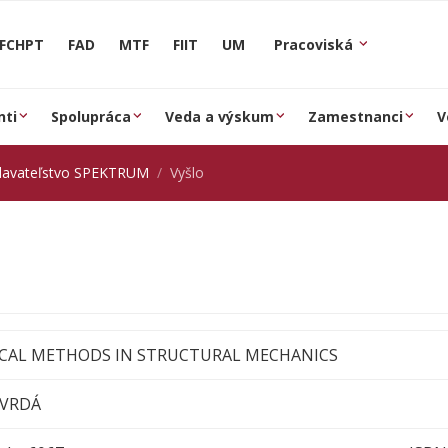
FCHPT
FAD
MTF
FIIT
UM
Pracoviská
nti
Spolupráca
Veda a výskum
Zamestnanci
V
davateľstvo SPEKTRUM
Vyšlo
CAL METHODS IN STRUCTURAL MECHANICS
TVRDÁ