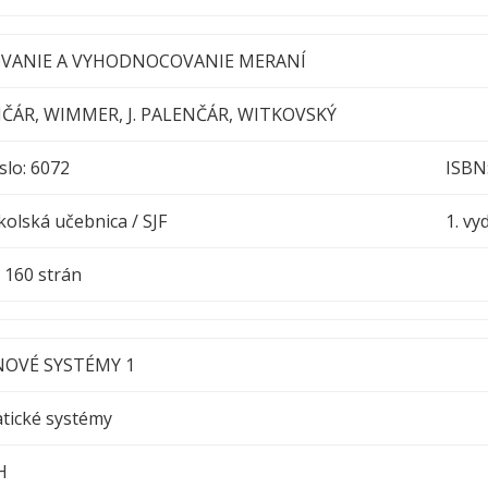
VANIE A VYHODNOCOVANIE MERANÍ
NČÁR, WIMMER, J. PALENČÁR, WITKOVSKÝ
slo: 6072
ISBN
olská učebnica / SJF
1. vy
h : 160 strán
NOVÉ SYSTÉMY 1
tické systémy
H