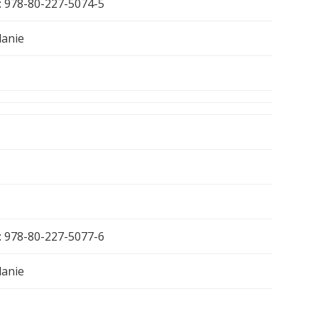
: 978-80-227-5074-5
danie
: 978-80-227-5077-6
danie