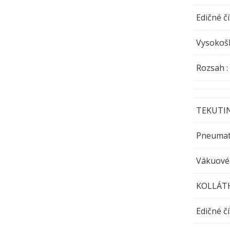
Edičné čí
Vysokošk
Rozsa
TEKUTI
Pneumat
Vákuové
KOLLÁT
Edičné čí