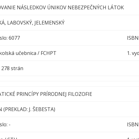
VANIE NÁSLEDKOV ÚNIKOV NEBEZPEČNÝCH LÁTOK
Á, LABOVSKÝ, JELEMENSKÝ
slo: 6077
ISBN
kolská učebnica / FCHPT
1. vy
h : 278 strán
ICKÉ PRINCÍPY PRÍRODNEJ FILOZOFIE
(PREKLAD: J. ŠEBESTA)
slo: -
ISBN