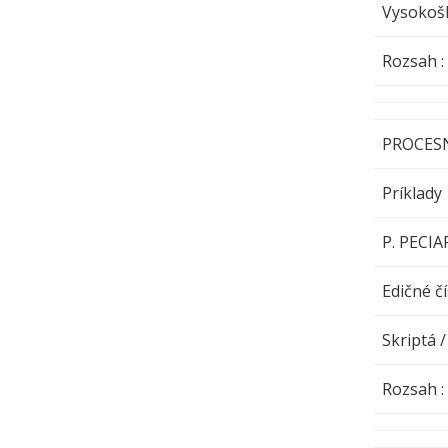
Vysokošk
Rozsa
PROCES
Príklady
P. PECI
Edičné čí
Skriptá /
Rozsa