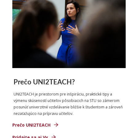
Prečo UNI2TEACH?
UNI2TEACH je priestorom pre inšpiráciu, praktické tipy a
výmenu skúseností učiteľov pôsobiacich na STU so zámerom
posunúť univerzitné vzdelávanie bližšie k študentom a zároveň
nezaťažujúco na prípravu učiteľov.
Prečo UNI2TEACH
Pridajte sa aj Vy