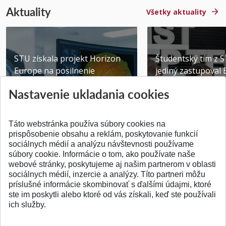
Aktuality
Všetky aktuality
STU získala projekt Horizon
Študentský tím z 
Europe na posilnenie
jediný zastupoval 
výskumu AI v oftalmol...
Južnej Kórei
Nastavenie ukladania cookies
Publikované 31.07.2026
Publikované 27.07.20
Táto webstránka používa súbory cookies na
prispôsobenie obsahu a reklám, poskytovanie funkcií
sociálnych médií a analýzu návštevnosti používame
súbory cookie. Informácie o tom, ako používate naše
webové stránky, poskytujeme aj našim partnerom v oblasti
SPÄŤ NA VRCH
sociálnych médií, inzercie a analýzy. Títo partneri môžu
príslušné informácie skombinovať s ďalšími údajmi, ktoré
ste im poskytli alebo ktoré od vás získali, keď ste používali
ich služby.