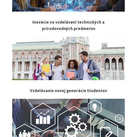
Inovácie vo vzdelávaní technických a
prírodovedných predmetov
Vzdelávanie novej generácie študentov