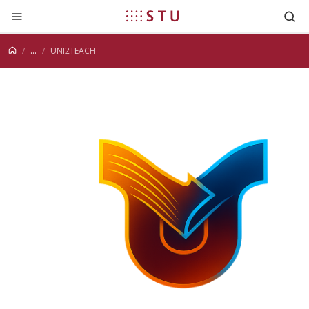
Prejsť na obsah
...
UNI2TEACH