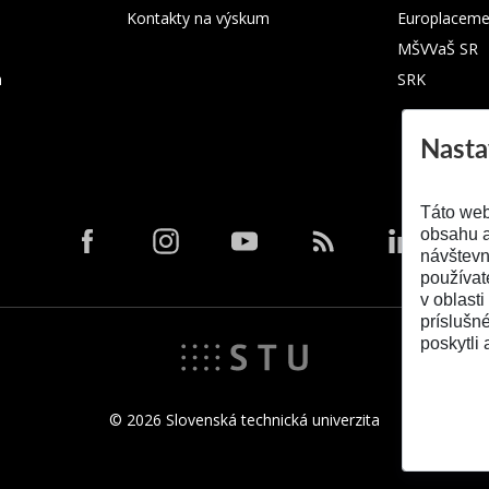
Kontakty na výskum
Europlaceme
MŠVVaŠ SR
m
SRK
Nasta
Táto web
obsahu a
návštevn
používat
v oblasti
príslušn
poskytli 
© 2026 Slovenská technická univerzita