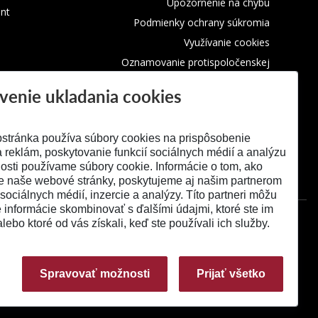
Upozornenie na chybu
nt
Podmienky ochrany súkromia
Využívanie cookies
Oznamovanie protispoločenskej
činnosti
venie ukladania cookies
stránka používa súbory cookies na prispôsobenie
 reklám, poskytovanie funkcií sociálnych médií a analýzu
osti používame súbory cookie. Informácie o tom, ako
e naše webové stránky, poskytujeme aj našim partnerom
 sociálnych médií, inzercie a analýzy. Títo partneri môžu
é informácie skombinovať s ďalšími údajmi, ktoré ste im
alebo ktoré od vás získali, keď ste používali ich služby.
Spravovať možnosti
Prijať všetko