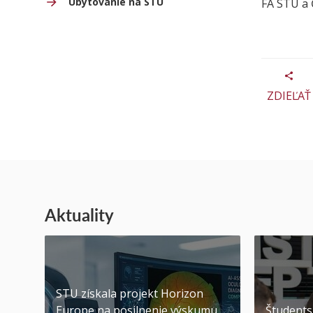
Ubytovanie na STU
FA STU a Č
ZDIEĽAŤ
Aktuality
STU získala projekt Horizon
Europe na posilnenie výskumu
Študents