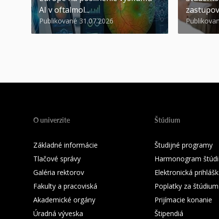
AI v oftalmol...
zastupov
Publikované 31.07.2026
Publikova
O univerzite
Štúdium
Základné informácie
Študijné programy
Tlačové správy
Harmonogram štúdi
Galéria rektorov
Elektronická prihláš
Fakulty a pracoviská
Poplatky za štúdium
Akademické orgány
Prijímacie konanie
Úradná výveska
Štipendiá