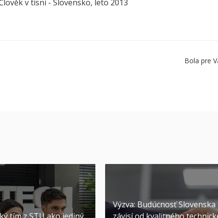
lověk v tísni - Slovensko, leto 2013
Bola pre V
Výzva: Budúcnosť Slovenska
ký tím z STU ako jediný
závisí od kvalitného technic