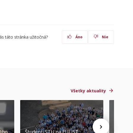
ás táto stránka užitočná?
Áno
Nie
Všetky aktuality
STU ocen
kého
Študenti STU na EULiST
najúspeš