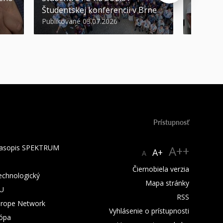
Študentskej konferencii v Brne
športov
Publikované 03.07.2026
Publikova
Prístupnosť
 časopis SPEKTRUM
A++
A+
A
Čiernobiela verzia
technologický
Mapa stránky
TU
RSS
urope Network
Vyhlásenie o prístupnosti
rópa