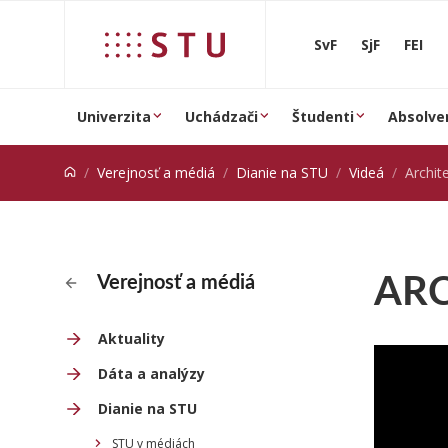
Prejsť na obsah
SvF
SjF
FEI
Univerzita
Uchádzači
Študenti
Absolve
Verejnosť a médiá
Dianie na STU
Videá
Archit
ARC
Verejnosť a médiá
Aktuality
Dáta a analýzy
Dianie na STU
STU v médiách