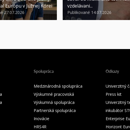
al Európu v Južnej Kórei
vzdelávani...
né 27.07.2026
Publikované 14.07.2026
Spolupráca
Odkazy
Medzinárodná spolupráca
Univerzitný
a
Výskumné pracoviská
Press kit
ka
Výskumná spolupráca
Univerzitný 
Partnerská spolupráca
inkubátor S
Inovácie
Enterprise E
HRS4R
Horizont Eu