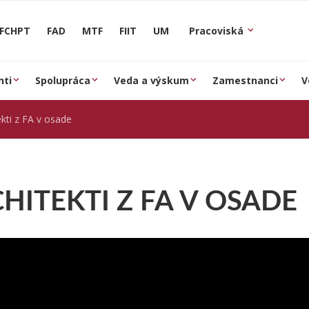
FCHPT
FAD
MTF
FIIT
UM
Pracoviská
nti
Spolupráca
Veda a výskum
Zamestnanci
V
ekti z FA v osade
HITEKTI Z FA V OSADE