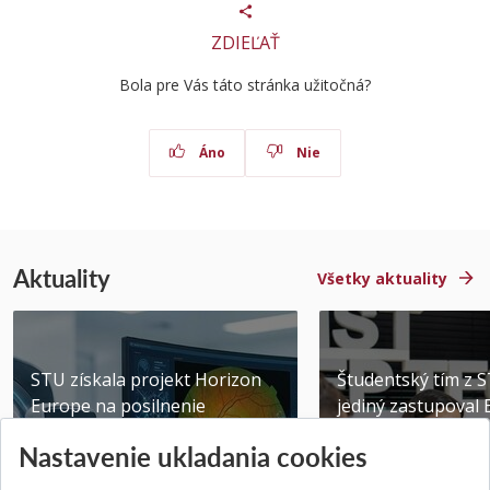
ZDIEĽAŤ
Bola pre Vás táto stránka užitočná?
Áno
Nie
Aktuality
Všetky aktuality
STU získala projekt Horizon
Študentský tím z 
Europe na posilnenie
jediný zastupoval 
výskumu AI v oftalmol...
Južnej Kórei
Nastavenie ukladania cookies
Publikované 31.07.2026
Publikované 27.07.20