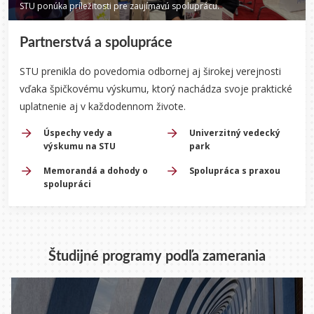
STU ponúka príležitosti pre zaujímavú spoluprácu.
Partnerstvá a spolupráce
STU prenikla do povedomia odbornej aj širokej verejnosti
vďaka špičkovému výskumu, ktorý nachádza svoje praktické
uplatnenie aj v každodennom živote.
Úspechy vedy a
Univerzitný vedecký
výskumu na STU
park
Memorandá a dohody o
Spolupráca s praxou
spolupráci
Študijné programy podľa zamerania