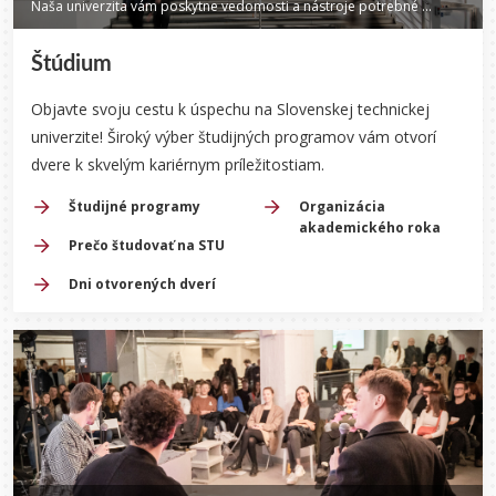
Naša univerzita vám poskytne vedomosti a nástroje potrebné na dosiahnutie vašich cieľov.
Štúdium
Objavte svoju cestu k úspechu na Slovenskej technickej
univerzite! Široký výber študijných programov vám otvorí
dvere k skvelým kariérnym príležitostiam.
Študijné programy
Organizácia
akademického roka
Prečo študovať na STU
Dni otvorených dverí