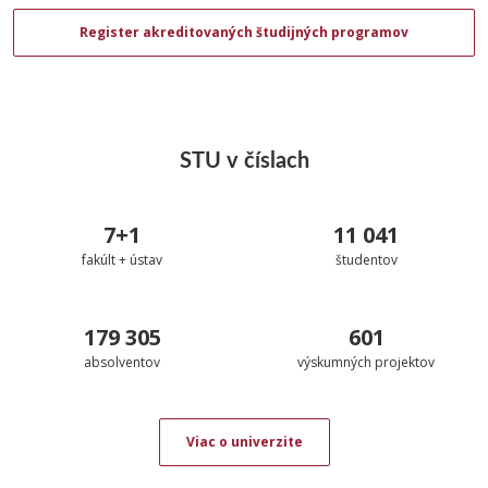
Register akreditovaných študijných programov
STU v číslach
7+1
11 041
fakúlt + ústav
študentov
179 305
601
absolventov
výskumných projektov
Viac o univerzite