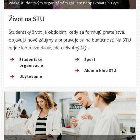
Vďaka študentským organizáciám zažijete neopakovateľnú vysokoškolskú atmosféru.
Život na STU
Študentský život je obdobím, kedy sa formujú priateľstvá,
objavujú nové záujmy a pripravuje sa na budúcnosť.
Na STU
nejde len o vzdelanie, ide o životný štýl.
Študentské
Šport
organizácie
Alumni klub STU
Ubytovanie