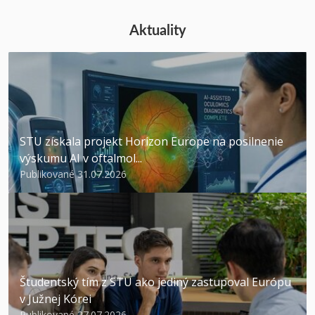
Aktuality
STU získala projekt Horizon Europe na posilnenie
výskumu AI v oftalmol...
Publikované 31.07.2026
Študentský tím z STU ako jediný zastupoval Európu
v Južnej Kórei
Publikované 27.07.2026