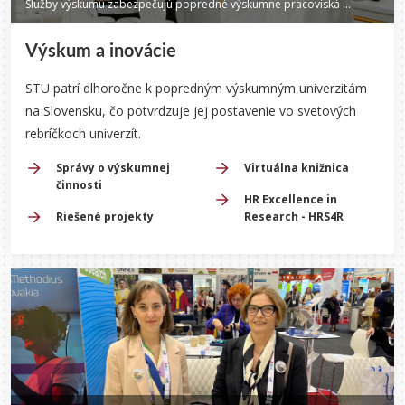
Služby výskumu zabezpečujú popredné výskumné pracoviská STU.
Výskum a inovácie
STU patrí dlhoročne k popredným výskumným univerzitám
na Slovensku, čo potvrdzuje jej postavenie vo svetových
rebríčkoch univerzít.
Správy o výskumnej
Virtuálna knižnica
činnosti
HR Excellence in
Riešené projekty
Research - HRS4R