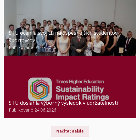
STU ocenila svojich najúspešnejších študentov-
športovcov
Publikované 01.07.2026
STU dosiahla výborný výsledok v udržateľnosti
Publikované 24.06.2026
Načítať ďalšie