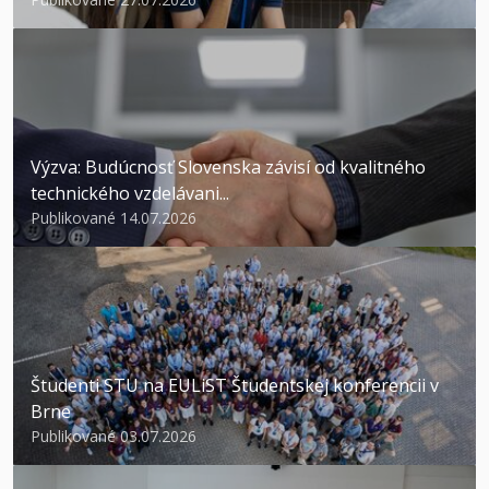
Výzva: Budúcnosť Slovenska závisí od kvalitného
technického vzdelávani...
Publikované 14.07.2026
Študenti STU na EULiST Študentskej konferencii v
Brne
Publikované 03.07.2026