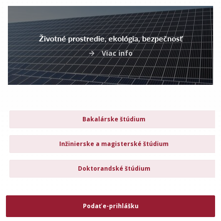
Životné prostredie, ekológia, bezpečnosť
Viac info
Bakalárske štúdium
Inžinierske a magisterské štúdium
Doktorandské štúdium
Podať e-prihlášku