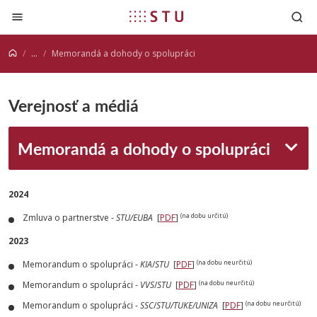
Prejsť na obsah
...
Memorandá a dohody o spolupráci
Verejnosť a médiá
Memorandá a dohody o spolupráci
2024
(na dobu určitú)
Zmluva o partnerstve -
STU/EUBA
[
PDF
]
2023
(na dobu neurčitú)
Memorandum o spolupráci -
KIA
/
STU
[
PDF
]
(na dobu neurčitú)
Memorandum o spolupráci -
VVS
/
STU
[
PDF
]
(na dobu neurčitú)
Memorandum o spolupráci -
SSC
/
STU/TUKE/UNIZA
[
PDF
]