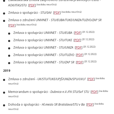
(na dobu neurčitú)
AOK/ITAS/STU
[
PDF
]
(na dobu neurčitú)
Zmluva o spolupráci -
STU/SAV
[
PDF
]
Zmluva o združení UNIVNET -
STU/EUBA/TUKE/UNIZA/TUZVO/ZAP SR
(na dobu neurčitú)
[
PDF
]
(31.12.2022)
Zmluva o spolupráci UNIVNET -
STU/EUBA
[
PDF
]
(31.12.2022)
Zmluva o spolupráci UNIVNET -
STU/TUKE
[
PDF
]
(31.12.2022)
Zmluva o spolupráci UNIVNET -
STU/UNIZA
[
PDF
]
(31.12.2022)
Zmluva o spolupráci UNIVNET -
STU/TUZVO
[
PDF
]
(31.12.2022)
Zmluva o spolupráci UNIVNET -
STU/ZAP SR
[
PDF
]
2019
(na dobu
Zmluva o združení -
UK/STU/TUKE/UPJŠ/UNIZA/SPU/UVLF
[
PDF
]
neurčitú)
(na dobu
Memorandum o spolupráci -
Dubnica n.V./FA STU/SvF STU
[
PDF
]
neurčitú)
(na dobu
Dohoda o spolupráci -
Hl.mesto SR Bratislava/STU v Ba
[
PDF
]
neurčitú)