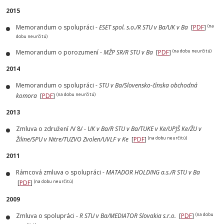
2015
(na
Memorandum o spolupráci -
ESET spol. s.o./R STU v Ba/UK v Ba
[
PDF
]
dobu neurčitú)
(na dobu neurčitú)
Memorandum o porozumení -
MŽP SR/R STU v Ba
[
PDF
]
2014
Memorandum o spolupráci -
STU v Ba/Slovensko-čínska obchodná
(na dobu neurčitú)
komora
[
PDF
]
2013
Zmluva o združení /V 8/ -
UK v Ba/R STU v Ba/TUKE v Ke/UPJŠ Ke/ŽU v
(na dobu neurčitú)
Žiline/SPU v Nitre/TUZVO Zvolen/UVLF v Ke
[
PDF
]
2011
Rámcová zmluva o spolupráci -
MATADOR HOLDING a.s./R STU v Ba
(na dobu neurčitú)
[
PDF
]
2009
(na dobu
Zmluva o spolupráci -
R STU v Ba/MEDIATOR Slovakia s.r.o.
[
PDF
]