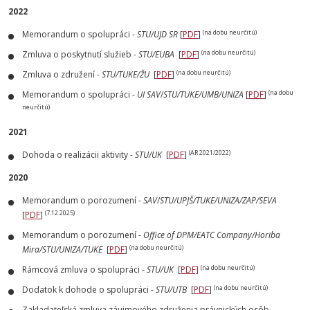
2022
(na dobu neurčitú)
Memorandum o spolupráci -
STU/UJD SR
[
PDF
]
(na dobu neurčitú)
Zmluva o poskytnutí služieb -
STU/EUBA
[
PDF
]
(na dobu neurčitú)
Zmluva o združení -
STU/TUKE/ŽU
[
PDF
]
(na dobu
Memorandum o spolupráci -
UI SAV
/
STU/TUKE/UMB/UNIZA
[
PDF
]
neurčitú)
2021
(AR 2021/2022)
Dohoda o realizácii aktivity -
STU/
UK
[
PDF
]
2020
Memorandum o porozumení -
SAV
/
STU/UPJŠ/TUKE/UNIZA/ZAP
/SEVA
(7.12.2025)
[
PDF
]
Memorandum o porozumení -
Office of DPM/EATC Company/Horiba
(na dobu neurčitú)
Mira/STU/UNIZA/TUKE
[
PDF
]
(na dobu neurčitú)
Rámcová zmluva o spolupráci -
STU/UK
[
PDF]
(na dobu neurčitú)
Dodatok k dohode o spolupráci -
STU/UTB
[
PDF
]
Zakladateľská zmluva záujmového združenia právnických osôb -