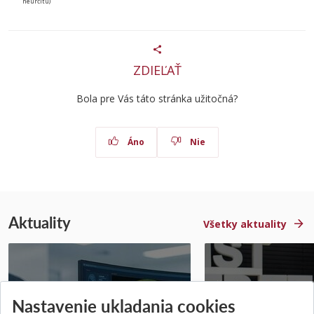
neurčitú)
ZDIEĽAŤ
Bola pre Vás táto stránka užitočná?
Áno
Nie
Aktuality
Všetky aktuality
STU získala projekt Horizon
Študentský tím z 
Nastavenie ukladania cookies
Europe na posilnenie
jediný zastupoval 