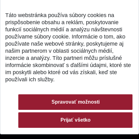
výskumu AI v oftalmol...
Južnej Kórei
Publikované 31.07.2026
Publikované 27.07.20
Táto webstránka používa súbory cookies na
prispôsobenie obsahu a reklám, poskytovanie
funkcií sociálnych médií a analýzu návštevnosti
používame súbory cookie. Informácie o tom, ako
používate naše webové stránky, poskytujeme aj
našim partnerom v oblasti sociálnych médií,
SPÄŤ NA VRCH
inzercie a analýzy. Títo partneri môžu príslušné
informácie skombinovať s ďalšími údajmi, ktoré ste
im poskytli alebo ktoré od vás získali, keď ste
používali ich služby.
Spravovať možnosti
Prijať všetko
© 2026 Slovenská technická univerzita