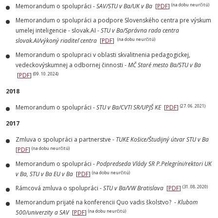
(na dobu neurčitú)
Memorandum o spolupráci -
SAV/STU v Ba/UK v Ba
[
PDF
]
Memorandum o spolupráci a podpore Slovenského centra pre výskum
umelej inteligencie - slovak.AI -
STU v Ba/Správna rada centra
(na dobu neurčitú)
slovak.AI/výkoný riaditeľ centra
[
PDF
]
Memorandum o spolupraci v oblasti skvalitnenia pedagogickej,
vedeckovýskumnej a odbornej činnosti -
MČ Staré mesto Ba/STU v Ba
(09. 10. 2024)
[
PDF
]
2018
(27. 06. 2021)
Memorandum o spolupráci -
STU v Ba/CVTI SR/UPJŠ KE
[
PDF
]
2017
Zmluva o spolupráci a partnerstve -
TUKE Košice/Študijný útvar STU v Ba
(na dobu neurčitú)
[
PDF
]
Memorandum o spolupráci -
Podpredseda Vlády SR P.Pelegríni/rektori UK
(na dobu neurčitú)
v Ba, STU v Ba EU v Ba
[
PDF
]
(31. 08. 2020)
Rámcová zmluva o spolupráci -
STU v Ba/VW Bratislava
[
PDF
]
Memorandum prijaté na konferencii Quo vadis školstvo? -
Klubom
(na dobu neurčitú)
500/univerzity a SAV
[
PDF
]