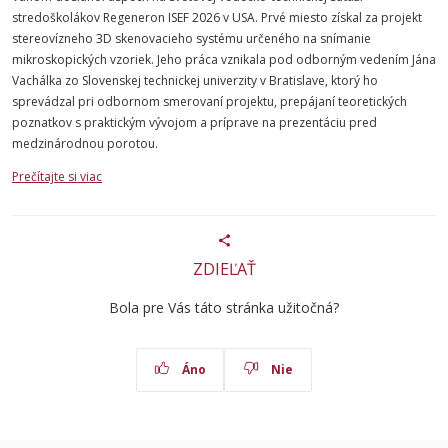
stredoškolákov Regeneron ISEF 2026 v USA. Prvé miesto získal za projekt
stereovízneho 3D skenovacieho systému určeného na snímanie
mikroskopických vzoriek. Jeho práca vznikala pod odborným vedením Jána
Vachálka zo Slovenskej technickej univerzity v Bratislave, ktorý ho
sprevádzal pri odbornom smerovaní projektu, prepájaní teoretických
poznatkov s praktickým vývojom a príprave na prezentáciu pred
medzinárodnou porotou.
Prečítajte si viac
ZDIEĽAŤ
Bola pre Vás táto stránka užitočná?
Áno
Nie