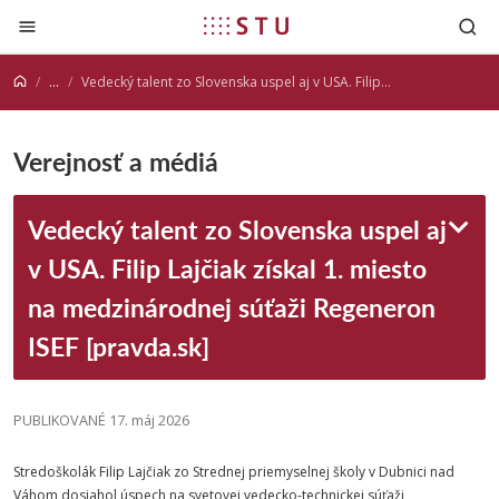
Prejsť na obsah
...
Vedecký talent zo Slovenska uspel aj v USA. Filip Lajčiak získal 1. miesto na medzinárodnej súťaži Regeneron ISEF [pravda.sk]
Verejnosť a médiá
Vedecký talent zo Slovenska uspel aj
v USA. Filip Lajčiak získal 1. miesto
na medzinárodnej súťaži Regeneron
ISEF [pravda.sk]
PUBLIKOVANÉ 17. máj 2026
Stredoškolák Filip Lajčiak zo Strednej priemyselnej školy v Dubnici nad
Váhom dosiahol úspech na svetovej vedecko-technickej súťaži