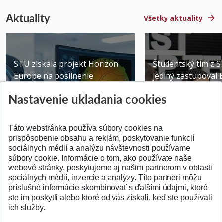
Aktuality
Všetky aktuality
STU získala projekt Horizon
Študentský tím z 
Europe na posilnenie
jediný zastupoval 
výskumu AI v oftalmol...
Južnej Kórei
Nastavenie ukladania cookies
Publikované 31.07.2026
Publikované 27.07.20
Táto webstránka používa súbory cookies na
prispôsobenie obsahu a reklám, poskytovanie funkcií
sociálnych médií a analýzu návštevnosti používame
súbory cookie. Informácie o tom, ako používate naše
webové stránky, poskytujeme aj našim partnerom v oblasti
SPÄŤ NA VRCH
sociálnych médií, inzercie a analýzy. Títo partneri môžu
príslušné informácie skombinovať s ďalšími údajmi, ktoré
ste im poskytli alebo ktoré od vás získali, keď ste používali
ich služby.