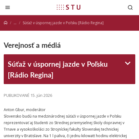
Prejsť na obsah
...
Súťaž v úspornej jazde v Poľsku [Rádio Regina]
Verejnosť a médiá
Súťaž v úspornej jazde v Poľsku
[Rádio Regina]
PUBLIKOVANÉ 15. jún 2026
Anton Gbur, moderátor
Slovensko budú na medzinárodnej súťaži v úspornej jazde v Poľsku
reprezentovať aj študenti zo Strednej priemyselnej školy dopravnej v
Trnave a vysokoškoláci zo Strojníckej fakulty Slovenskej technickej
univerzity v Bratislave. Na 1 l paliva, či jednu kilowatt hodinu elektrickej