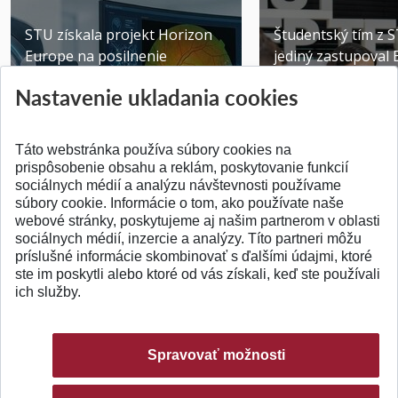
STU získala projekt Horizon
Študentský tím z 
Europe na posilnenie
jediný zastupoval 
výskumu AI v oftalmol...
Južnej Kórei
Nastavenie ukladania cookies
Publikované 31.07.2026
Publikované 27.07.20
Táto webstránka používa súbory cookies na
prispôsobenie obsahu a reklám, poskytovanie funkcií
sociálnych médií a analýzu návštevnosti používame
súbory cookie. Informácie o tom, ako používate naše
webové stránky, poskytujeme aj našim partnerom v oblasti
SPÄŤ NA VRCH
sociálnych médií, inzercie a analýzy. Títo partneri môžu
príslušné informácie skombinovať s ďalšími údajmi, ktoré
ste im poskytli alebo ktoré od vás získali, keď ste používali
ich služby.
Spravovať možnosti