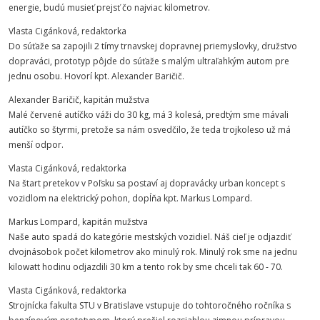
energie, budú musieť prejsť čo najviac kilometrov.
Vlasta Cigánková, redaktorka
Do súťaže sa zapojili 2 tímy trnavskej dopravnej priemyslovky, družstvo
dopraváci, prototyp pôjde do súťaže s malým ultraľahkým autom pre
jednu osobu. Hovorí kpt. Alexander Baričič.
Alexander Baričič, kapitán mužstva
Malé červené autíčko váži do 30 kg, má 3 kolesá, predtým sme mávali
autíčko so štyrmi, pretože sa nám osvedčilo, že teda trojkoleso už má
menší odpor.
Vlasta Cigánková, redaktorka
Na štart pretekov v Poľsku sa postaví aj dopravácky urban koncept s
vozidlom na elektrický pohon, dopĺňa kpt. Markus Lompard.
Markus Lompard, kapitán mužstva
Naše auto spadá do kategórie mestských vozidiel. Náš cieľ je odjazdiť
dvojnásobok počet kilometrov ako minulý rok. Minulý rok sme na jednu
kilowatt hodinu odjazdili 30 km a tento rok by sme chceli tak 60 - 70.
Vlasta Cigánková, redaktorka
Strojnícka fakulta STU v Bratislave vstupuje do tohtoročného ročníka s