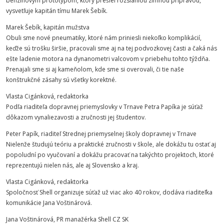
benzínovým prototypom, ktorý prešiel rozsiahlou zimnou prípravou,
vysvetľuje kapitán tímu Marek Šebík.
Marek Šebík, kapitán mužstva
Obuli sme nové pneumatiky, ktoré nám priniesli niekoľko komplikácií,
keďže sú trošku širšie, pracovali sme aj na tej podvozkovej časti a čaká nás
ešte ladenie motora na dynanometri valcovom v priebehu tohto týždňa.
Prenajali sme si aj kameňolom, kde sme si overovali, či tie naše
konštrukčné zásahy sú všetky korektné.
Vlasta Cigánková, redaktorka
Podľa riaditeľa dopravnej priemyslovky v Trnave Petra Papíka je súťaž
dôkazom vynaliezavosti a zručnosti jej študentov.
Peter Papík, riaditeľ Strednej priemyselnej školy dopravnej v Trnave
Nielenže študujú teóriu a praktické zručnosti v škole, ale dokážu tu ostať aj
popoludní po vyučovaní a dokážu pracovať na takýchto projektoch, ktoré
reprezentujú nielen nás, ale aj Slovensko a kraj.
Vlasta Cigánková, redaktorka
Spoločnosť Shell organizuje súťaž už viac ako 40 rokov, dodáva riaditeľka
komunikácie Jana Voštinárová.
Jana Voštinárová, PR manažérka Shell CZ SK