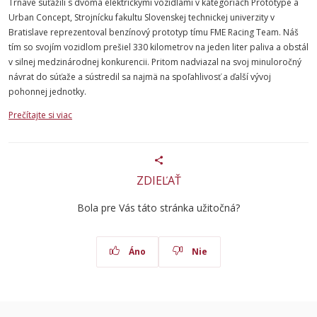
Trnave súťažili s dvoma elektrickými vozidlami v kategóriách Prototype a
Urban Concept, Strojnícku fakultu Slovenskej technickej univerzity v
Bratislave reprezentoval benzínový prototyp tímu FME Racing Team. Náš
tím so svojím vozidlom prešiel 330 kilometrov na jeden liter paliva a obstál
v silnej medzinárodnej konkurencii. Pritom nadviazal na svoj minuloročný
návrat do súťaže a sústredil sa najmä na spoľahlivosť a ďalší vývoj
pohonnej jednotky.
Prečítajte si viac
ZDIEĽAŤ
Bola pre Vás táto stránka užitočná?
Áno
Nie