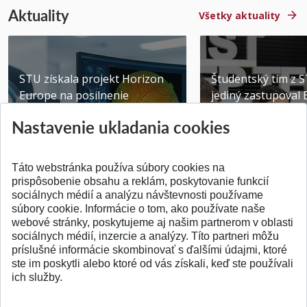
Aktuality
Všetky aktuality
STU získala projekt Horizon
Študentský tím z 
Europe na posilnenie
jediný zastupoval 
výskumu AI v oftalmol...
Južnej Kórei
Nastavenie ukladania cookies
Publikované 31.07.2026
Publikované 27.07.20
Táto webstránka používa súbory cookies na
prispôsobenie obsahu a reklám, poskytovanie funkcií
sociálnych médií a analýzu návštevnosti používame
súbory cookie. Informácie o tom, ako používate naše
webové stránky, poskytujeme aj našim partnerom v oblasti
SPÄŤ NA VRCH
sociálnych médií, inzercie a analýzy. Títo partneri môžu
príslušné informácie skombinovať s ďalšími údajmi, ktoré
ste im poskytli alebo ktoré od vás získali, keď ste používali
ich služby.