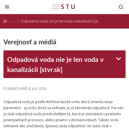
Prejsť na obsah
...
Odpadová voda nie je len voda v kanalizácii [stvr.sk]
Verejnosť a médiá
Odpadová voda nie je len voda v
kanalizácii [stvr.sk]
PUBLIKOVANÉ 8. jún 2026
Odpadová voda je podľa definície každá voda, ktorá zmenila svoje
parametre - aj voda, ktorá sa zohriala, je už teoreticky odpadová. Pre nás
je však odpadová voda predovšetkým tá, ktorá je znečistená v priebehu
priemyselných procesov, alebo priamo v domácnostiach. Takúto vodu
vnímame ako znečistenú, špinavú, teda odpadovú. Vo svete však v