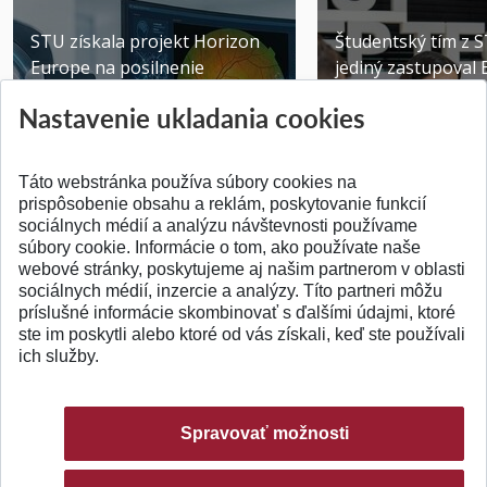
STU získala projekt Horizon
Študentský tím z 
Europe na posilnenie
jediný zastupoval 
výskumu AI v oftalmol...
Južnej Kórei
Nastavenie ukladania cookies
Publikované 31.07.2026
Publikované 27.07.20
Táto webstránka používa súbory cookies na
prispôsobenie obsahu a reklám, poskytovanie funkcií
sociálnych médií a analýzu návštevnosti používame
súbory cookie. Informácie o tom, ako používate naše
webové stránky, poskytujeme aj našim partnerom v oblasti
SPÄŤ NA VRCH
sociálnych médií, inzercie a analýzy. Títo partneri môžu
príslušné informácie skombinovať s ďalšími údajmi, ktoré
ste im poskytli alebo ktoré od vás získali, keď ste používali
ich služby.
Spravovať možnosti