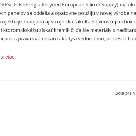
ORESi (FOstering a Recycled European Silicon Supply) má okr
ych panelov sa oddelia a opätovne použijú v novej výrobe n
rojektu je zapojená aj Strojnícka fakulta Slovenskej technicke
ri ktorom dokážu získať kremík či ďalšie materiály s nadštan
ii porozpráva viac dekan fakulty a vedúci tímu, profesor Ľu
si viac
Bola pre V