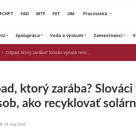
FCHPT
FAD
MTF
FIIT
UM
Pracoviská
nti
Spolupráca
Veda a výskum
Zamestnanci
V
Odpad, ktorý zarába? Slováci vynašli revolučný spôsob, ako recyklovať solárny panel [zive.sk]
d, ktorý zarába? Slováci 
ob, ako recyklovať solárn
 19. máj 2026