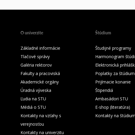
O univerzite
Štúdium
Základné informácie
Študijné programy
Tlačové správy
Harmonogram štúdi
Galéria rektorov
Elektronická prihláš
Fakulty a pracoviská
Poplatky za štúdium
Akademické orgány
Prijímacie konanie
Úradná výveska
Štipendiá
Ľudia na STU
Ambasádori STU
Médiá o STU
E-shop (literatúra)
Kontakty na vzťahy s
Kontakty na štúdiu
verejnosťou
Kontakty na univerzitu