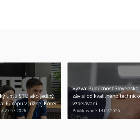
Výzva: Budúcnosť Slovenska
ký tím z STU ako jediný
závisí od kvalitného technic
al Európu v Južnej Kórei
vzdelávani...
né 27.07.2026
Publikované 14.07.2026