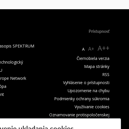
Prístupnosť
 časopis SPEKTRUM
A++
A+
A
Čiernobiela verzia
technologický
Mapa stránky
TU
RSS
urope Network
Vyhlásenie o prístupnosti
rópa
Upozornenie na chybu
nt
Podmienky ochrany súkromia
Využívanie cookies
Oznamovanie protispoločenskej
činnosti
venie ukladania cookies