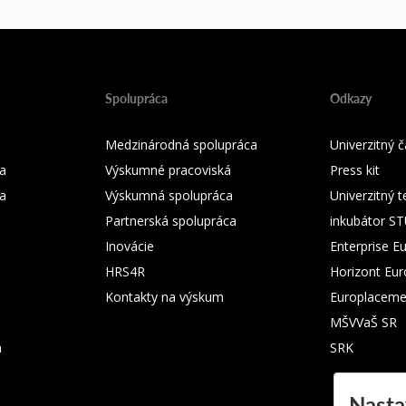
Spolupráca
Odkazy
Medzinárodná spolupráca
Univerzitný
a
Výskumné pracoviská
Press kit
ka
Výskumná spolupráca
Univerzitný 
Partnerská spolupráca
inkubátor S
Inovácie
Enterprise E
HRS4R
Horizont Eu
Kontakty na výskum
Europlaceme
MŠVVaŠ SR
m
SRK
Nasta