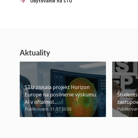
Ubytovanie na STU
Aktuality
STU získala projekt Horizon
Europe na posilnenie výskumu
Študents
AI v oftalmol...
zastupov
Publikované 31.07.2026
Publikova