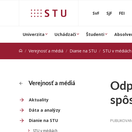
Prejsť na obsah
SvF
SjF
FEI
Univerzita
Uchádzači
Študenti
Absolve
Verejnosť a médiá
Dianie na STU
STU v médiách
Odpa
Verejnosť a médiá
spôs
Aktuality
Dáta a analýzy
Dianie na STU
PUBLIKOVANÉ
STU v médiách