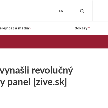
EN
erejnosť a médiá
Odkazy
vynašli revolučný
y panel [zive.sk]