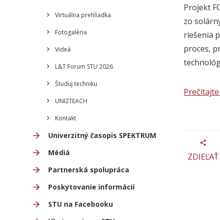
Projekt F
Virtuálna prehliadka
zo solárn
Fotogaléria
riešenia p
proces, p
Videá
technológ
L&T Forum STU 2026
Študuj techniku
Prečítajte 
UNI2TEACH
Kontakt
Univerzitný časopis SPEKTRUM
Médiá
ZDIEĽAŤ
Partnerská spolupráca
Poskytovanie informácií
STU na Facebooku