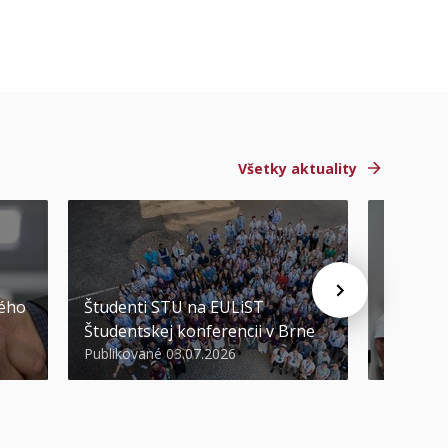
Všetky aktuality
STU ocen
kého
Študenti STU na EULiST
najúspeš
Študentskej konferencii v Brne
športov
Publikované 03.07.2026
Publikova