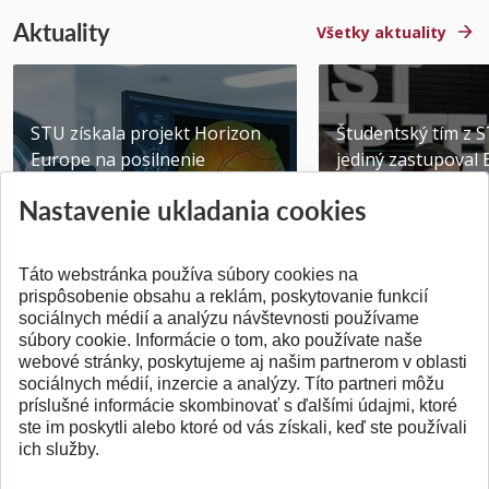
Aktuality
Všetky aktuality
STU získala projekt Horizon
Študentský tím z 
Europe na posilnenie
jediný zastupoval 
výskumu AI v oftalmol...
Južnej Kórei
Nastavenie ukladania cookies
Publikované 31.07.2026
Publikované 27.07.20
Táto webstránka používa súbory cookies na
prispôsobenie obsahu a reklám, poskytovanie funkcií
sociálnych médií a analýzu návštevnosti používame
súbory cookie. Informácie o tom, ako používate naše
webové stránky, poskytujeme aj našim partnerom v oblasti
SPÄŤ NA VRCH
sociálnych médií, inzercie a analýzy. Títo partneri môžu
príslušné informácie skombinovať s ďalšími údajmi, ktoré
ste im poskytli alebo ktoré od vás získali, keď ste používali
ich služby.