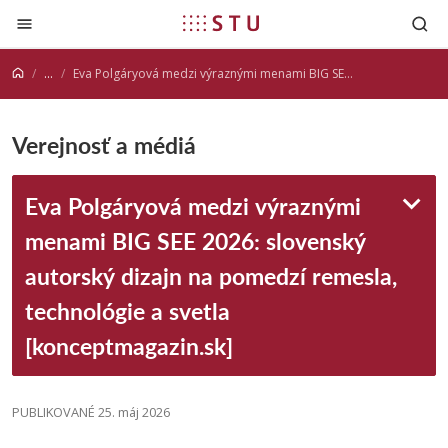
Prejsť na obsah
...
Eva Polgáryová medzi výraznými menami BIG SEE 2026: slovenský autorský dizajn na pomedzí remesla, technológie a svetla [konceptmagazin.sk]
Verejnosť a médiá
Eva Polgáryová medzi výraznými
menami BIG SEE 2026: slovenský
autorský dizajn na pomedzí remesla,
technológie a svetla
[konceptmagazin.sk]
PUBLIKOVANÉ 25. máj 2026