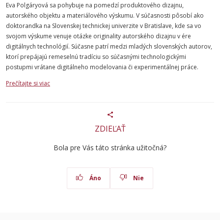
Eva Polgáryová sa pohybuje na pomedzí produktového dizajnu,
autorského objektu a materiálového výskumu. V súčasnosti pôsobí ako
doktorandka na Slovenskej technickej univerzite v Bratislave, kde sa vo
svojom výskume venuje otázke originality autorského dizajnu v ére
digitálnych technológií. Súčasne patrí medzi mladých slovenských autorov,
ktorí prepájajú remeselnú tradíciu so súčasnými technologickými
postupmi vrátane digitálneho modelovania či experimentálnej práce.
Prečítajte si viac
ZDIEĽAŤ
Bola pre Vás táto stránka užitočná?
Áno
Nie