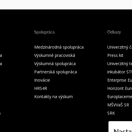
Spolupráca
Odkazy
Medzinárodná spolupráca
Univerzitný
a
Výskumné pracoviská
Press kit
ka
Výskumná spolupráca
Univerzitný 
Partnerská spolupráca
inkubátor S
Inovácie
Enterprise E
HRS4R
Horizont Eu
Kontakty na výskum
Europlaceme
MŠVVaŠ SR
m
SRK
Nasta