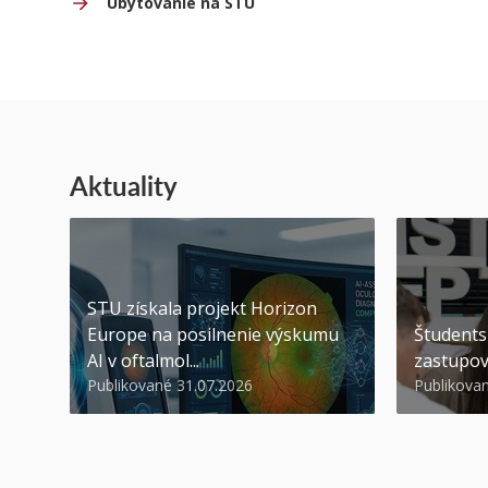
Ubytovanie na STU
Aktuality
STU získala projekt Horizon
Europe na posilnenie výskumu
Študents
AI v oftalmol...
zastupov
Publikované 31.07.2026
Publikova