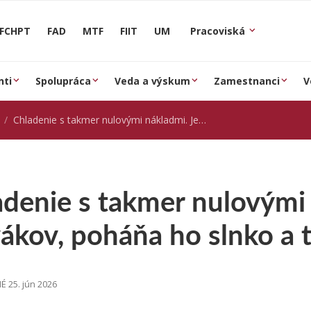
FCHPT
FAD
MTF
FIIT
UM
Pracoviská
nti
Spolupráca
Veda a výskum
Zamestnanci
V
Chladenie s takmer nulovými nákladmi. Je to objav Slovákov, poháňa ho slnko a teplo [zive.sk]
denie s takmer nulovými 
ákov, poháňa ho slnko a t
 25. jún 2026