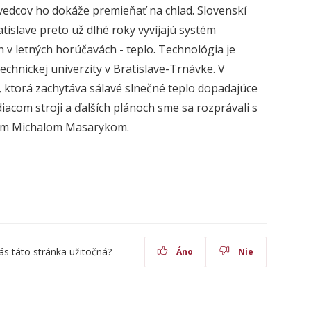
 vedcov ho dokáže premieňať na chlad. Slovenskí
atislave preto už dlhé roky vyvíjajú systém
 v letných horúčavách - teplo. Technológia je
chnickej univerzity v Bratislave-Trnávke. V
, ktorá zachytáva sálavé slnečné teplo dopadajúce
acom stroji a ďalších plánoch sme sa rozprávali s
rom Michalom Masarykom.
ás táto stránka užitočná?
Áno
Nie