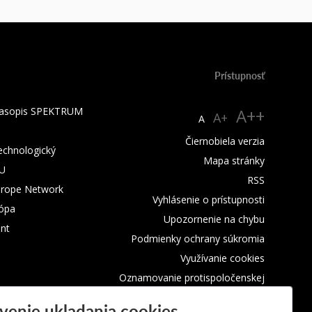
Prístupnosť
 časopis SPEKTRUM
A++
A+
A
Čiernobiela verzia
technologický
Mapa stránky
TU
RSS
urope Network
Vyhlásenie o prístupnosti
rópa
Upozornenie na chybu
nt
Podmienky ochrany súkromia
Využívanie cookies
Oznamovanie protispoločenskej
činnosti
venie ukladania cookies