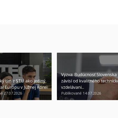
Výzva: Budúcnosť Slovenska
ký tím z STU ako jediný
závisí od kvalitného technic
al Európu v Južnej Kórei
vzdelávani...
né 27.07.2026
Publikované 14.07.2026