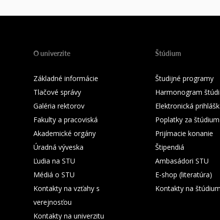
O univerzite
Štúdium
Základné informácie
Študijné programy
Tlačové správy
Harmonogram štúdi
Galéria rektorov
Elektronická prihláš
Fakulty a pracoviská
Poplatky za štúdium
Akademické orgány
Prijímacie konanie
Úradná výveska
Štipendiá
Ľudia na STU
Ambasádori STU
Médiá o STU
E-shop (literatúra)
Kontakty na vzťahy s
Kontakty na štúdiu
verejnosťou
Kontakty na univerzitu