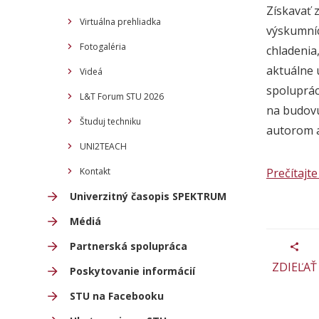
Získavať 
Virtuálna prehliadka
výskumníci
Fotogaléria
chladenia
aktuálne 
Videá
spoluprác
L&T Forum STU 2026
na budovu
Študuj techniku
autorom 
UNI2TEACH
Kontakt
Prečítajte 
Univerzitný časopis SPEKTRUM
Médiá
Partnerská spolupráca
ZDIEĽAŤ
Poskytovanie informácií
STU na Facebooku