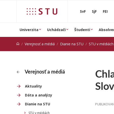
Prejsť na obsah
SvF
SjF
FEI
Univerzita
Uchádzači
Študenti
Absolve
Verejnosť a médiá
Dianie na STU
STU v médiách
Chla
Verejnosť a médiá
Slov
Aktuality
Dáta a analýzy
Dianie na STU
PUBLIKOVANÉ
STU v médiách