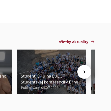
Všetky aktuality
STU ocen
kého
Študenti STU na EULiST
najúspeš
Študentskej konferencii v Brne
športov
Publikované 03.07.2026
Publikova