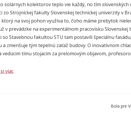
zo solárnych kolektorov teplo vie každý, no tím slovenských
 zo Strojníckej fakulty Slovenskej technickej univerzity v Br
, ktorý na svoj pohon využíva to, čoho máme prebytok nielen
už v prevádzke na experimentálnom pracovisku Slovenskej te
i so Stavebnou fakultou STU tam postavili špeciálnu fasádu
 a zmenšuje tým tepelnú zaťaž budovy. O inovatívnom chladi
a vedúcim tímu stojacim za prelomovým objavom, profeso
si viac
Bola pre V