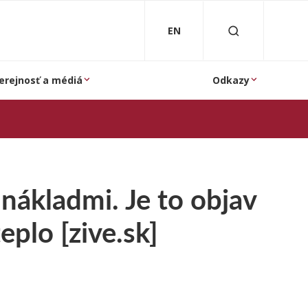
EN
erejnosť a médiá
Odkazy
nákladmi. Je to objav
eplo [zive.sk]