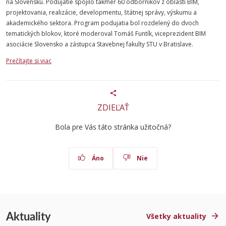
na Slovensku. Podujatie spojilo takmer 60 odborníkov z oblasti BIM,
projektovania, realizácie, developmentu, štátnej správy, výskumu a
akademického sektora. Program podujatia bol rozdelený do dvoch
tematických blokov, ktoré moderoval Tomáš Funtík, viceprezident BIM
asociácie Slovensko a zástupca Stavebnej fakulty STU v Bratislave.
Prečítajte si viac
ZDIEĽAŤ
Bola pre Vás táto stránka užitočná?
Áno
Nie
Aktuality
Všetky aktuality