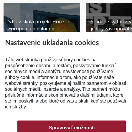
STU získala projekt Horizon
Študentský tím z 
Europe na posilnenie
jediný zastupoval 
výskumu AI v oftalmol...
Južnej Kórei
Nastavenie ukladania cookies
Publikované 31.07.2026
Publikované 27.07.20
Táto webstránka používa súbory cookies na
prispôsobenie obsahu a reklám, poskytovanie funkcií
sociálnych médií a analýzu návštevnosti používame
súbory cookie. Informácie o tom, ako používate naše
webové stránky, poskytujeme aj našim partnerom v oblasti
SPÄŤ NA VRCH
sociálnych médií, inzercie a analýzy. Títo partneri môžu
príslušné informácie skombinovať s ďalšími údajmi, ktoré
ste im poskytli alebo ktoré od vás získali, keď ste používali
ich služby.
Spravovať možnosti