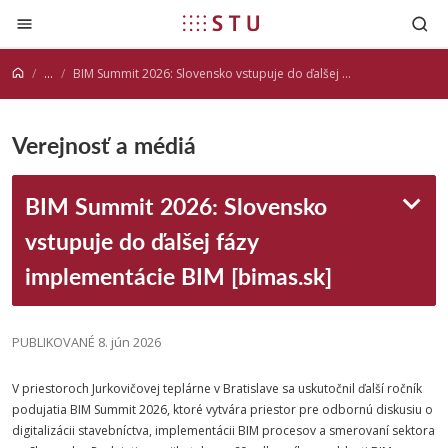
Prejsť na obsah
...
BIM Summit 2026: Slovensko vstupuje do ďalšej fázy implementácie BIM [bimas.sk]
Verejnosť a médiá
BIM Summit 2026: Slovensko
vstupuje do ďalšej fázy
implementácie BIM [bimas.sk]
PUBLIKOVANÉ 8. jún 2026
V priestoroch Jurkovičovej teplárne v Bratislave sa uskutočnil ďalší ročník
podujatia BIM Summit 2026, ktoré vytvára priestor pre odbornú diskusiu o
digitalizácii stavebníctva, implementácii BIM procesov a smerovaní sektora