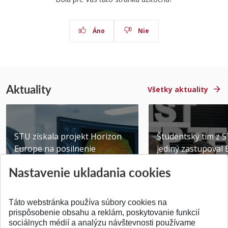
Áno
Nie
Aktuality
Všetky aktuality
STU získala projekt Horizon
Študentský tím z 
Europe na posilnenie
jediný zastupoval 
výskumu AI v oftalmol...
Južnej Kórei
Nastavenie ukladania cookies
Publikované 31.07.2026
Publikované 27.07.20
Táto webstránka používa súbory cookies na
prispôsobenie obsahu a reklám, poskytovanie funkcií
sociálnych médií a analýzu návštevnosti používame