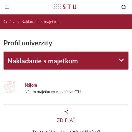
Prejsť na obsah
...
Nakladanie s majetkom
Profil univerzity
Nakladanie s majetkom
Nájom
Nájom majetku vo vlastníctve STU
ZDIEĽAŤ
Bola pre Vás táto stránka užitočná?