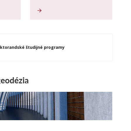
ktorandské študijné programy
geodézia