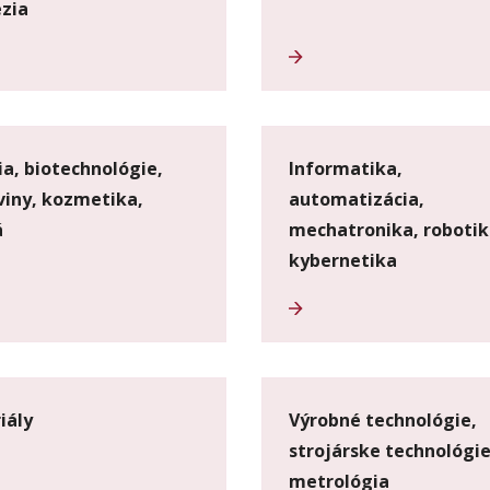
zia
a, biotechnológie,
Informatika,
viny, kozmetika,
automatizácia,
á
mechatronika, robotik
kybernetika
iály
Výrobné technológie,
strojárske technológie
metrológia