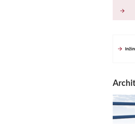
Inži
Archi