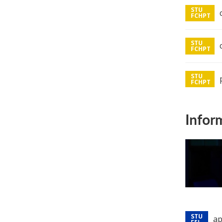
Infor
ap