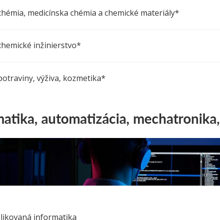
chémia, medicínska chémia a chemické materiály*
chemické inžinierstvo*
potraviny, výživa, kozmetika*
matika, automatizácia, mechatronika,
likovaná informatika