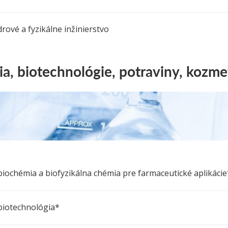
drové a fyzikálne inžinierstvo
a, biotechnológie, potraviny, kozmet
biochémia a biofyzikálna chémia pre farmaceutické aplikácie
biotechnológia*