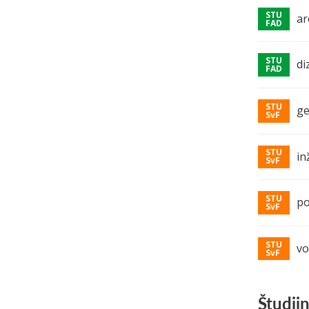
ar
di
ge
in
po
vo
Študij