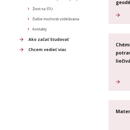
geodé
Život na STU
Ďalšie možnosti vzdelávania
Kontakty
Ako začať študovať
Chémi
Chcem vedieť viac
potra
liečiv
Mater