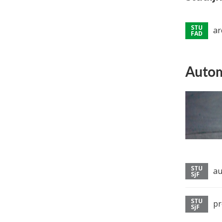
ar
Autom
au
pr