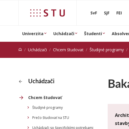
Prejsť na obsah
SvF
SjF
FEI
Univerzita
Uchádzači
Študenti
Absolve
Uchádzači
Chcem študovať
Študijné programy
Bak
Uchádzači
Chcem študovať
Študijné programy
Archit
Prečo študovať na STU
stavb
Uchádzači so špecifickými potrebami