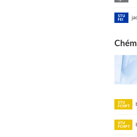
ja
Chémi