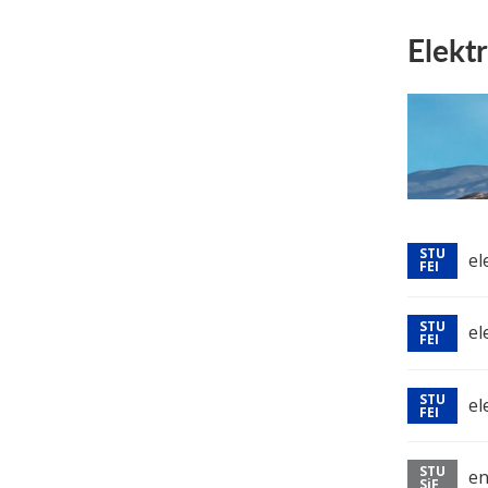
Elektr
el
el
el
en