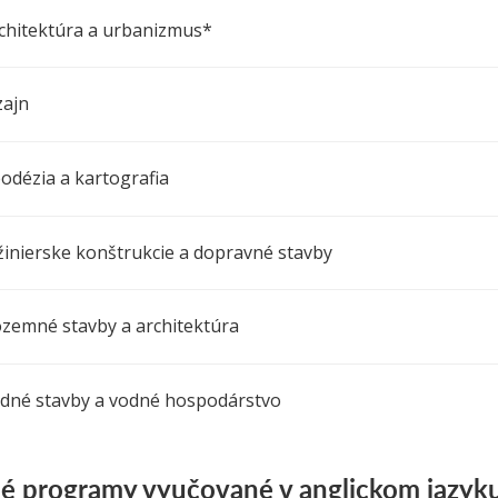
chitektúra a urbanizmus*
zajn
odézia a kartografia
žinierske konštrukcie a dopravné stavby
zemné stavby a architektúra
dné stavby a vodné hospodárstvo
né programy vyučované v anglickom jazyk