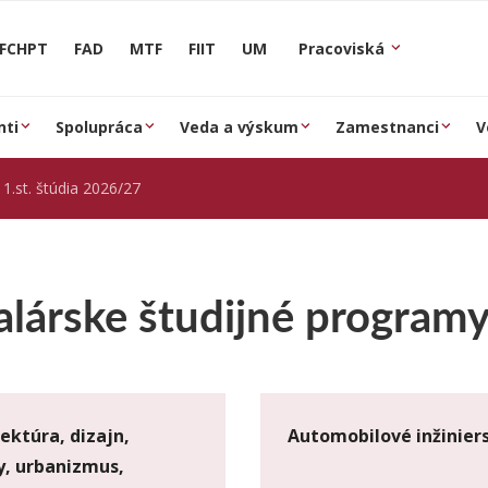
FCHPT
FAD
MTF
FIIT
UM
Pracoviská
nti
Spolupráca
Veda a výskum
Zamestnanci
V
1.st. štúdia 2026/27
alárske študijné program
ektúra, dizajn,
Automobilové inžinier
y, urbanizmus,