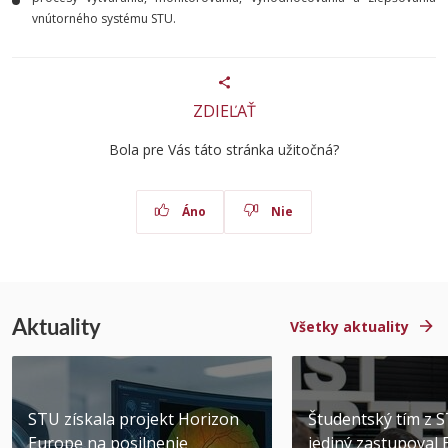
vnútorného systému STU.
ZDIEĽAŤ
Bola pre Vás táto stránka užitočná?
Áno
Nie
Aktuality
Všetky aktuality
STU získala projekt Horizon
Študentský tím z 
Europe na posilnenie
jediný zastupoval 