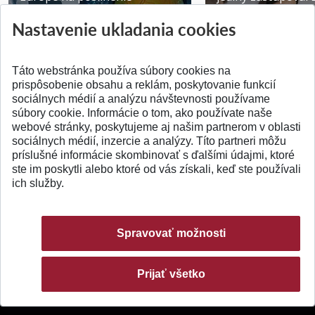
výskumu AI v oftalmol...
Južnej Kórei
Nastavenie ukladania cookies
Publikované 31.07.2026
Publikované 27.07.20
Táto webstránka používa súbory cookies na
prispôsobenie obsahu a reklám, poskytovanie funkcií
sociálnych médií a analýzu návštevnosti používame
súbory cookie. Informácie o tom, ako používate naše
webové stránky, poskytujeme aj našim partnerom v oblasti
SPÄŤ NA VRCH
sociálnych médií, inzercie a analýzy. Títo partneri môžu
príslušné informácie skombinovať s ďalšími údajmi, ktoré
ste im poskytli alebo ktoré od vás získali, keď ste používali
ich služby.
Spravovať možnosti
Prijať všetko
© 2026 Slovenská technická univerzita