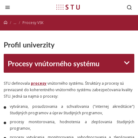
Prejsť na obsah
...
Procesy VSK
Profil univerzity
Procesy vnútorného systému
STU definovala
procesy
vnútorného systému. Štruktúry a procesy sú
previazané do koherentného vnútorného systému zabezpečovania kvality
STU. Jedná sa najmä o procesy:
vytvárania, posudzovania a schvaľovania ("internej akreditácie")
študijných programov a úprav študijných programov,
procesy
monitorovania, hodnotenia a zlepšovania študijných
programov,
procesy vytvárania, monitorovania, vyhodnocovania a zlepšovania